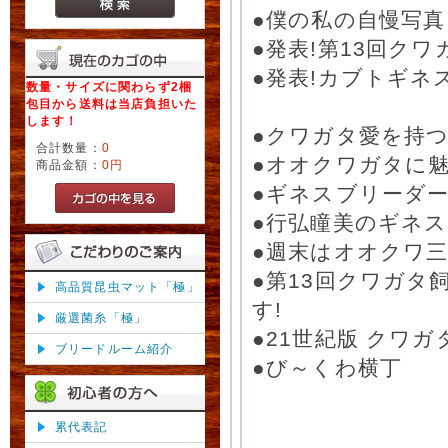
●僕の私の自慢写
●発表!第13回ク
●発表!カブトギネ
数量・サイズに関わらず2梱
包目から送料は当店負担いた
します！
●クワガタ愛を持つ
合計数量：
0
●オオクワガタに
商品金額：
0円
●ギネスブリーダ
●行弘瞳美のギネ
●週末はオオクワ三
●第13回クワガタ
高品質昆虫マット「極」
す!
厳選菌糸「極」
●21世紀版 クワ
ブリードルーム紹介
●び～くわ横丁
累代表記