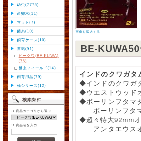
幼虫(2775)
産卵木(11)
マット(7)
菌糸(10)
画像を拡大する
飼育ケース(10)
BE-KUWA
書籍(91)
ビークワ(BE-KUWA)
(76)
昆虫フィールド(14)
インドのクワガタム
飼育用品(79)
◆インドのクワガ
極シリーズ(12)
◆ウエストウッド
◆ボーリンフタマタ
ボーリンフタマ
商品カテゴリから選ぶ
◆超々特大92mm
商品名を入力
アンタエウスオ