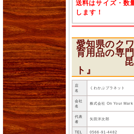
送料はサイズ・数
します！
愛知県のク
育用品の専
昆虫ショ
ト』
店
くわかぶプラネット
名
会社
株式会社 On Your Mark
名
代表
矢田洋次郎
者
TEL
0566-91-4482