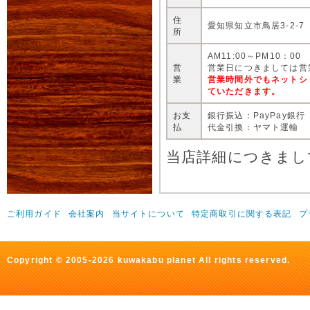
住
愛知県知立市鳥居3-2-7
所
AM11:00～PM10：00
営
営業日につきましては営
業
営業時間外でもネットシ
ていただきます。
お支
銀行振込：PayPay銀行
払
代金引換：ヤマト運輸
当店詳細につきまし
ご利用ガイド
会社案内
当サイトについて
特定商取引に関する表記
プ
Copyright © 2005-2026 kuwakabu planet All rights reserved.