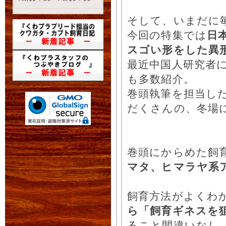
そして、いまだに
今回の特集では
日
スゴい形をした異
最近中国人研究者
も多数紹介。
巻頭執筆を担当し
だくさんの、冬場
巻頭にからめた飼
マタ、ヒマラヤ系
飼育方法がよくわ
ら「飼育ギネスを
ること間違いなし