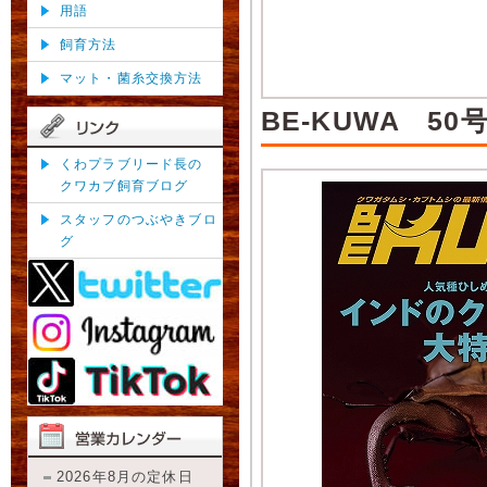
用語
飼育方法
マット・菌糸交換方法
BE-KUWA 50
くわプラブリード長の
クワカブ飼育ブログ
スタッフのつぶやきブロ
グ
2026年8月の定休日