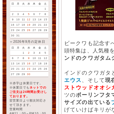
日
月
火
水
木
金
土
1
2
3
4
5
6
7
8
9
10
11
12
13
14
15
16
17
18
19
20
21
22
23
24
25
26
27
28
29
30
31
2026年9月の定休日
ビークワも記念すべ
日
月
火
水
木
金
土
頭特集は、人気種
1
2
3
4
5
ンドのクワガタムシ
6
7
8
9
10
11
12
13
14
15
16
17
18
19
20
21
22
23
24
25
26
インドのクワガタ
27
28
29
30
エウス
、そして
現
※赤字は休業日です。
ストウッドオオシ
※休業日でも
ネットでの
ご注文は24時間お受けし
ツの
ボーリンフタ
ております。
翌営業日より順次対応さ
サイズの出ている
せて頂きます。
げていけばキリが
営業時間
AM11：00～PM10：00