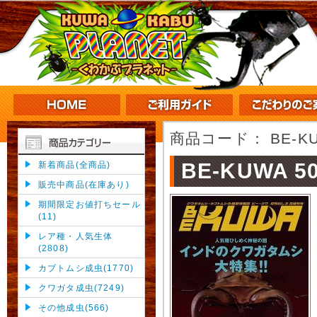
商品コード：
BE-K
BE-KUWA 5
新着商品(全商品)
販売中商品(在庫あり)
期間限定お値打ちセール
(11)
レア種・人気生体
(2808)
カブトムシ成虫(1770)
クワガタ成虫(7249)
その他成虫(566)