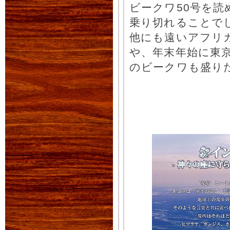
ビークワ50号を
乗り切れることでし
他にも遠いアフリ
や、年末年始に東
のビークワも盛り