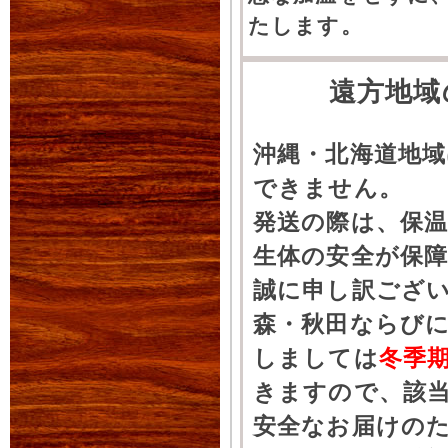
たします。
遠方地域
沖縄・北海道地
できません。
発送の際は、保
生体の安全が保
誠に申し訳ござ
森・秋田ならびに
しましては
冬季
きますので、該
安全なお届けの