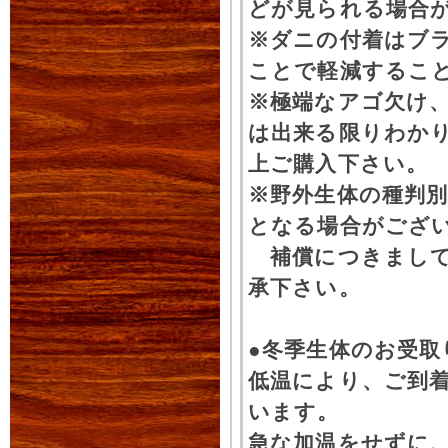
どが見られる場合
※ダニの付着はブ
ことで軽減するこ
※極端なアゴ欠け
は出来る限りわか
上ご購入下さい。
※野外生体の種判別
となる場合がござ
補償につきまして
承下さい。
●冬季生体のお受取
低温により、ご到
います。
急な加温をせずに