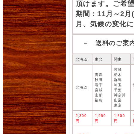
頂けます。ご希
期間：11月～2月
月、気候の変化
－ 送料のご案
北海道
東北
関東
茨城
青森
栃木
秋田
群馬
岩手
埼玉
北海道
宮城
千葉
山形
神奈川
福島
山梨
東京
2,300
1,960
1,800
円
円
円