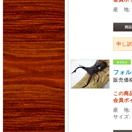
産 地
申し
フォル
販売価
この商
会員ポ
産 地
サイズ: