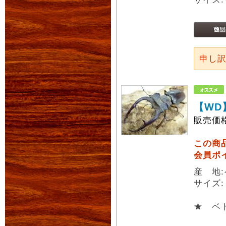
申し
【WD
販売価
この商
会員ポ
産 地
サイズ:
★ ベト