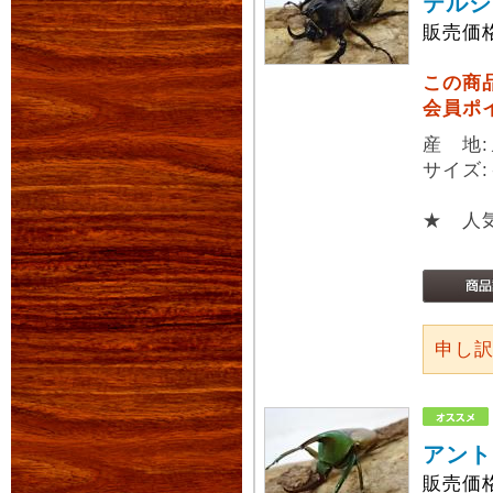
テルシ
販売価
この商
会員ポ
産 地
サイズ:
★ 人
申し
アント
販売価