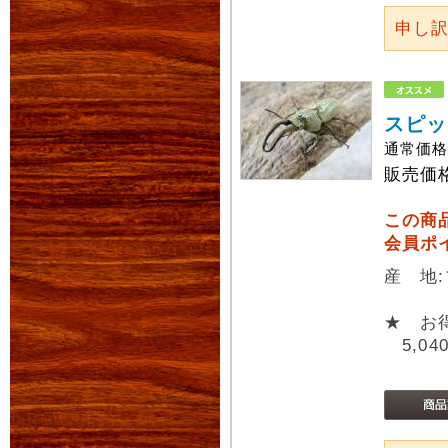
申し
スピッ
通常価
販売価
この商
会員ポ
産 地
★ お
5,04