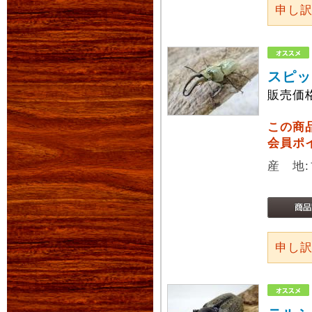
申し
スピッ
販売価
この商
会員ポ
産 地
申し