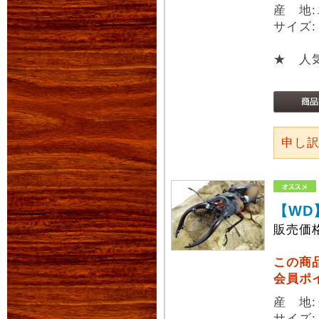
産 地
サイズ:
★ 人
申し
【WD
販売価
この商
会員ポ
産 地
サイズ: