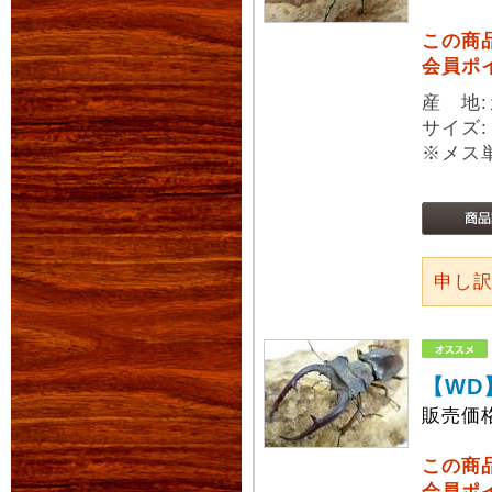
この商
会員ポ
産 地
サイズ
※メス
申し
【WD
販売価
この商
会員ポ