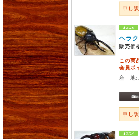
申し
ヘラク
販売価
この商
会員ポ
産 地
申し