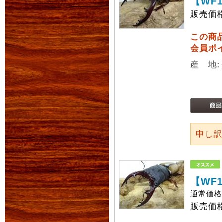
【WF
販売価
この商
会員ポ
産 地
申し
【WF
通常価
販売価