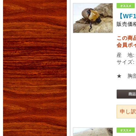
【WF
販売価
この商
会員ポ
産 地
サイズ
★ 胸
申し