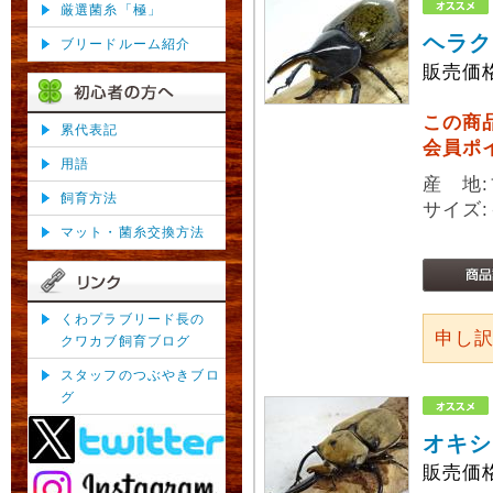
厳選菌糸「極」
ヘラク
ブリードルーム紹介
販売価
この商
累代表記
会員ポ
用語
産 地
飼育方法
サイズ:
マット・菌糸交換方法
くわプラブリード長の
申し
クワカブ飼育ブログ
スタッフのつぶやきブロ
グ
オキシ
販売価