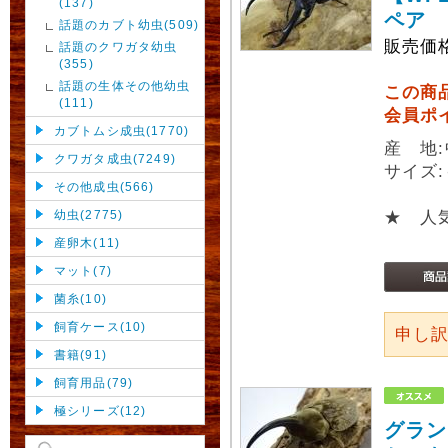
(137)
ペア
話題のカブト幼虫(509)
販売価
話題のクワガタ幼虫
(355)
話題の生体その他幼虫
この商
(111)
会員ポ
カブトムシ成虫(1770)
産 地
クワガタ成虫(7249)
サイズ:
その他成虫(566)
幼虫(2775)
★ 人
産卵木(11)
マット(7)
菌糸(10)
飼育ケース(10)
申し
書籍(91)
飼育用品(79)
極シリーズ(12)
グラン