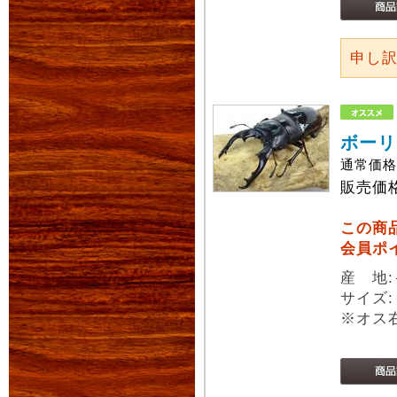
申し
ボーリ
通常価
販売価
この商
会員ポ
産 地
サイズ:
※オス