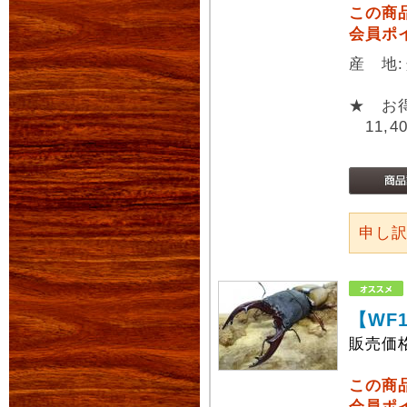
この商
会員ポ
産 地
★ お
11,4
申し
【WF
販売価
この商
会員ポ