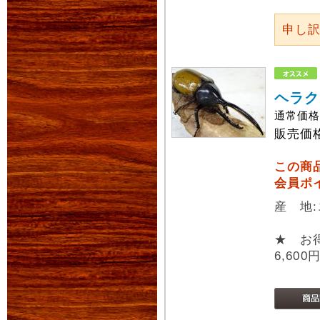
申し
ヘラク
通常価
販売価
この商
会員ポ
産 地
★ お
6,600