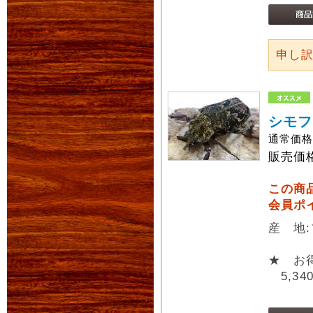
申し
シモフ
通常価
販売価
この商
会員ポ
産 地
★ お
5,34