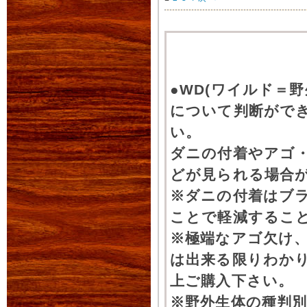
●WD(ワイルド＝
について判断がで
い。
ダニの付着やアゴ
どが見られる場合
※ダニの付着はブ
ことで軽減するこ
※極端なアゴ欠け
は出来る限りわか
上ご購入下さい。
※野外生体の種判別