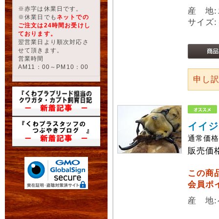
※赤字は休業日です。
産 地
※休業日でも
ネットでの
サイズ:
ご注文は24時間お受けし
ております。
翌営業日より順次対応さ
せて頂きます。
営業時間
AM11：00～PM10：00
申し
イイジ
通常価
販売価
この商
会員ポ
産 地