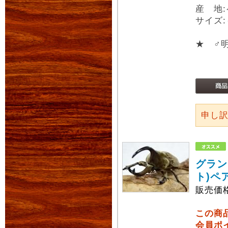
産 地
サイズ:
★ ♂
申し
グラン
ト)ペ
販売価
この商
会員ポ