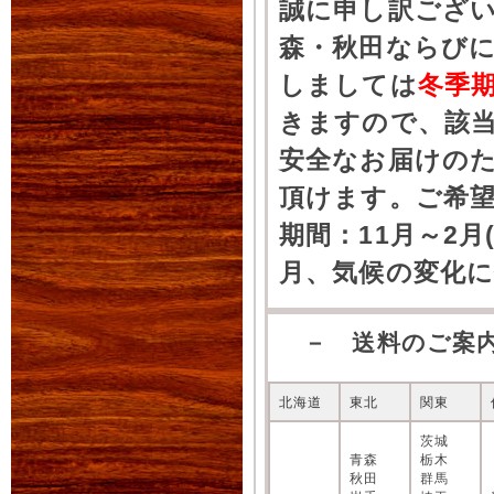
誠に申し訳ござ
森・秋田ならびに
しましては
冬季
きますので、該
安全なお届けの
頂けます。ご希
期間：11月～2月
月、気候の変化
－ 送料のご案
北海道
東北
関東
茨城
青森
栃木
秋田
群馬