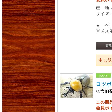
産 地
サイズ
★ ベト
※メス
申し
ヨツボ
販売価
この商
会員ポ