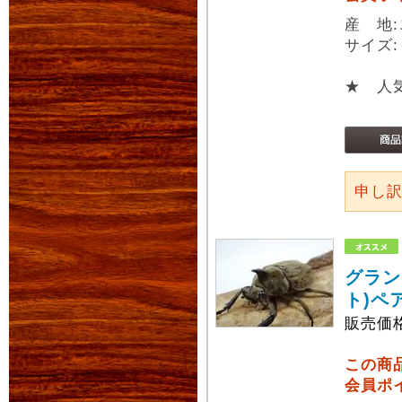
産 地
サイズ:
★ 人
申し
グラン
ト)ペ
販売価
この商
会員ポ