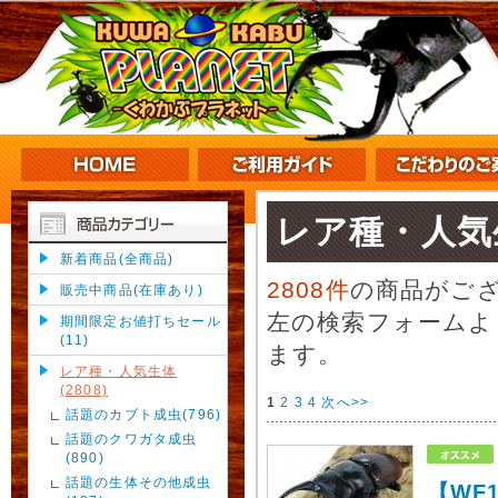
レア種・人気
新着商品(全商品)
2808件
の商品がご
販売中商品(在庫あり)
左の検索フォームよ
期間限定お値打ちセール
(11)
ます。
レア種・人気生体
(2808)
1
2
3
4
次へ>>
話題のカブト成虫(796)
話題のクワガタ成虫
(890)
話題の生体その他成虫
【WF