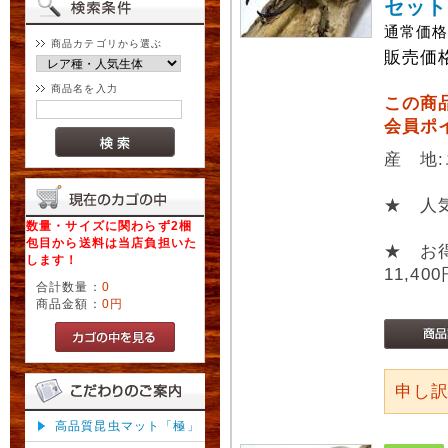
セット
通常価
商品カテゴリから選ぶ
販売価
商品名を入力
この商
会員ポ
産 地
★ 人
数量・サイズに関わらず2梱
包目から送料は当店負担いた
★ お
します！
11,40
合計数量：
0
商品金額：
0円
申し
高品質昆虫マット「極」