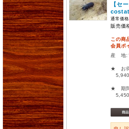
【セー
cost
通常価
販売価
この商
会員ポ
産 地
★ お
5,94
★ 期
5,45
申し