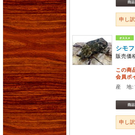
申し
シモフ
販売価
この商
会員ポ
産 地
申し