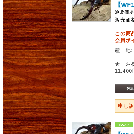
【WF
通常価
販売価
この商
会員ポ
産 地
★ お
11,40
申し