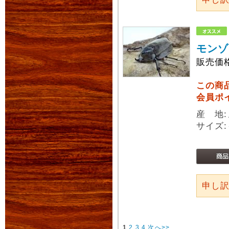
モンゾ
販売価
この商
会員ポ
産 地
サイズ:
申し
1
2
3
4
次へ>>