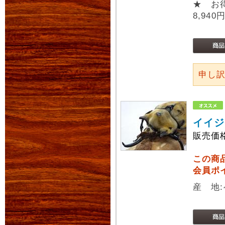
★ お
8,940
申し
イイジ
販売価
この商
会員ポ
産 地