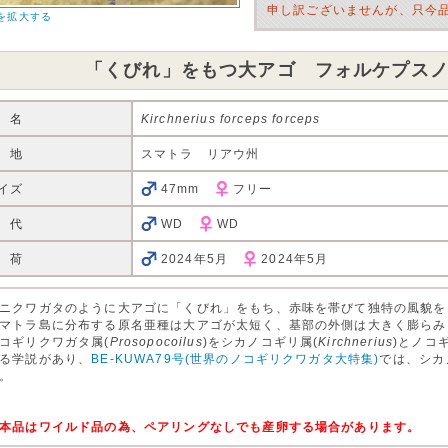
申し訳ございませんが、只今
を拡大する
「くびれ」をもつ大アゴ フォルケプス
 名
Kirchnerius forceps forceps
 地
スマトラ リアウ州
イズ
47mm
フリー
 代
WD
WD
 荷
2024年5月
2024年5月
ニクワガタのように大アゴに「くびれ」をもち、赤味を帯びて独特の風貌を
マトラ島に分布する原名亜種は大アゴが太短く、基部の外側は大きく膨らみ
コギリクワガタ属(
Prosopocoilus
)をシカノコギリ属(
Kirchnerius
)とノコ
る学説があり、
BE-KUWA79号(世界のノコギリクワガタ大特集)
では、シカ
。
本品はワイルド品の為、ペアリングなしでも産卵する場合があります。