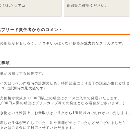
くびれた大アゴ
細部等ご確認ください。
店ブリード責任者からのコメント
ゴの形状がおもしろく、ノコギリっぽくない容姿が魅力的なクワガタです。
意事項
画像がお届けする個体です。
サイズはラベル作成時の計測のため、時間経過により若干の誤差が生じる場合
イズは計測時の最大値です)
売価格が税抜き3,000円以上の成虫はケースに入れて発送いたします。
,000円未満の成虫はプリンカップ等での発送となる場合がございます。)
生き物という性質上、お受取りはご注文から1週間以内でおねがいいたします
到着した生体が死亡していた、足や跗節が欠けていたなどがございましたら、
換またはご返金にて対応させていただきます。