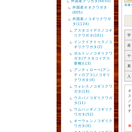
外国産クワガタ(6655)
画像
外国産オオクワガタ
(605)
外国産ノコギリクワガ
タ(1124)
アスタコイデスノコギ
学
リクワガタ(161)
インクイナトゥスノコ
産
ギリクワガタ(2)
ポルトンノコギリクワ
サ
ガタ(アスタコイデス
亜種)(13)
累
アンティローペ(アン
ティロプス)ノコギリ
入
クワガタ(4)
ウォレスノコギリクワ
オ
ガタ(16)
ス
ウスバノコギリクワガ
ノ
タ(11)
す
ウムハンギノコギリク
す
ワガタ(52)
オーウェンノコギリク
ワガタ(6)
※