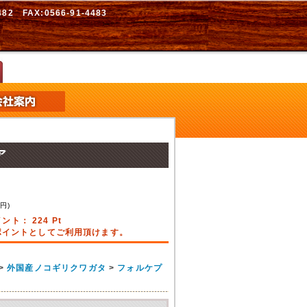
2 FAX:0566-91-4483
ア
8
円)
イント：
224
Pt
引ポイントとしてご利用頂けます。
>
外国産ノコギリクワガタ
>
フォルケプ