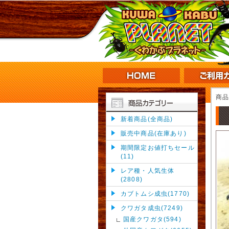
商
新着商品(全商品)
販売中商品(在庫あり)
期間限定お値打ちセール
(11)
レア種・人気生体
(2808)
カブトムシ成虫(1770)
クワガタ成虫(7249)
国産クワガタ(594)