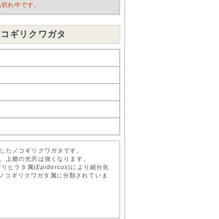
品切れ中です。
ノコギリクワガタ
したノコギリクワガタです。
、上翅の光沢は強くなります。
ギリヒラタ属(
Epidorcus
)により細分化
ノコギリクワガタ属に分類されていま