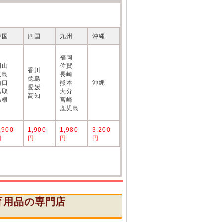
中国
四国
九州
沖縄
福岡
岡山
佐賀
香川
広島
長崎
徳島
山口
熊本
沖縄
愛媛
鳥取
大分
高知
島根
宮崎
鹿児島
,900
1,900
1,980
3,200
円
円
円
円
育用品の専門店
』