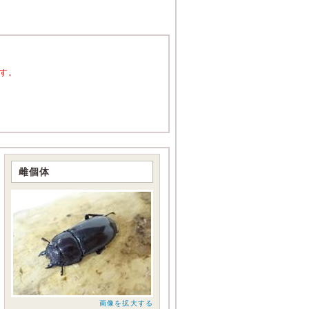
す。
雌個体
画像を拡大する