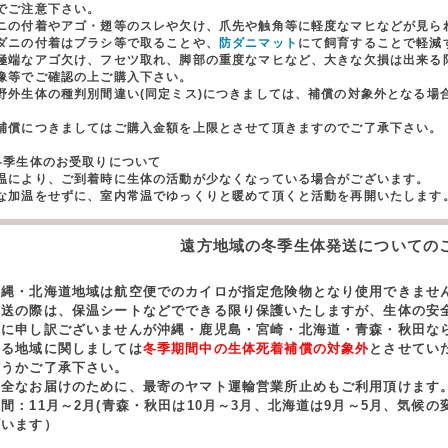
でご注意下さい。
ニの付着やアゴ・翅等のスレや欠け、爪先や触角等に軽度なマヒなどが見ら
ダニの付着はブラシ等で取ることや、
防ダニマット
にて飼育することで軽減
極端なアゴ欠け、フセツ取れ、脚部の重度なマヒなど、大きな欠損は出来る
像等でご確認の上ご購入下さい。
野外生体の種判別間違い(同定ミス)につきましては、補償の対象外となる場
。
償につきましてはご購入金額を上限とさせて頂きますのでご了承下さい。
冬季生体のお受取りについて
温により、ご到着時に生体の活動が少なくなっている場合がございます。
な加温をせずに、室内常温でゆっくりと暖めて頂くと活動を再開いたします
遠方地域の冬季生体発送についての
沖縄・北海道地域は航空便でのカイロが指定危険物となり使用できませ
発送の際は、保温シートなどでできる限り保護いたしますが、生体の安
誠に申し訳ございませんが沖縄・鹿児島・宮崎・北海道・青森・秋田な
する地域に関しましては
冬季期間中の生体死着補償の対象外
とさせてい
どうかご了承下さい。
安全なお届けのために、最寄のヤマト運輸営業所止めもご利用頂けます
期間：11月～2月(青森・秋田は10月～3月、北海道は9月～5月、気候
ざいます）