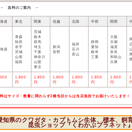
－ 送料のご案内 －
北海道
東北
関東
信越
北陸
中部
関西
茨城
青森
栃木
大阪
秋田
群馬
静岡
京都
福井
岩手
埼玉
新潟
愛知
滋賀
北海道
石川
宮城
千葉
長野
岐阜
奈良
富山
山形
神奈川
三重
和歌山
福島
山梨
兵庫
東京
,300
1,960
1,800
1,800
1,800
1,800
1,800
1
円
円
円
円
円
円
円
送料はサイズ・数量に関わらず2梱包目からは当店負担でお届けいたします！
愛知県のクワガタ・カブトムシ生体、標本、飼
昆虫ショップ『くわかぶプラネット