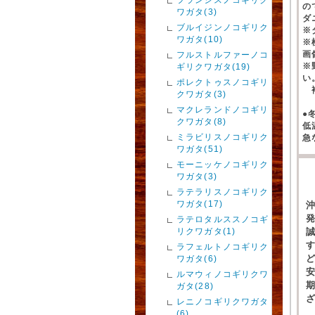
の
ワガタ(3)
ダ
ブルイジンノコギリク
※
ワガタ(10)
※
画
フルストルファーノコ
※
ギリクワガタ(19)
い
ポレクトゥスノコギリ
補
クワガタ(3)
マクレランドノコギリ
●
クワガタ(8)
低
ミラビリスノコギリク
急
ワガタ(51)
モーニッケノコギリク
ワガタ(3)
ラテラリスノコギリク
ワガタ(17)
ラテロタルススノコギ
リクワガタ(1)
ラフェルトノコギリク
ワガタ(6)
ルマウィノコギリクワ
ガタ(28)
レニノコギリクワガタ
(6)