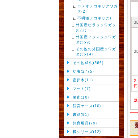
ロメオノコギリクワガ
タ(2)
不明種ノコギリ(5)
外国産ヒラタクワガタ
(872)
外国産フタマタクワガ
タ(559)
その他の外国産クワガ
タ(3514)
その他成虫(566)
幼虫(2775)
産卵木(11)
2
マット(7)
菌糸(10)
飼育ケース(10)
書籍(91)
飼育用品(79)
極シリーズ(12)