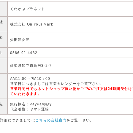
店
くわかぶプラネット
社
株式会社 On Your Mark
表
矢田洋次郎
EL
0566-91-4482
住
愛知県知立市鳥居3-2-7
AM11:00～PM10：00
営
営業日につきましては営業カレンダーをご覧下さい。
営業時間外でもネットショップ買い物かごでのご注文は24時間受付
ていただきます。
支
銀行振込：PayPay銀行
代金引換：ヤマト運輸
店詳細につきましては
こちらの会社案内
をご覧下さい。