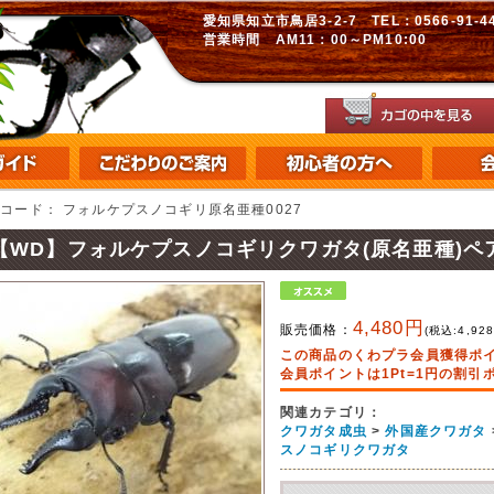
愛知県知立市鳥居3-2-7 TEL：0566-91-448
営業時間 AM11：00～PM10:00
品コード：
フォルケプスノコギリ原名亜種0027
【WD】フォルケプスノコギリクワガタ(原名亜種)ペ
4,480円
販売価格：
(税込:
4,92
この商品のくわプラ会員獲得ポ
会員ポイントは1Pt=1円の割
関連カテゴリ：
クワガタ成虫
>
外国産クワガタ
スノコギリクワガタ