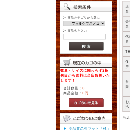
名
商品カテゴリから選ぶ
会
名
商品名を入力
代
者
T
所
数量・サイズに関わらず2梱
包目から送料は当店負担いた
します！
業
合計数量：
0
商品金額：
0円
お
払
当
高品質昆虫マット「極」