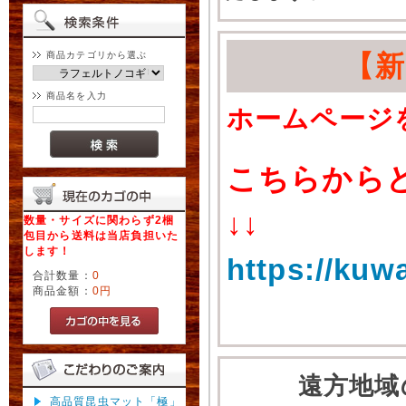
商品カテゴリから選ぶ
【
商品名を入力
ホームページ
こちらから
↓↓
数量・サイズに関わらず2梱
包目から送料は当店負担いた
します！
https://kuw
合計数量：
0
商品金額：
0円
遠方地域
高品質昆虫マット「極」