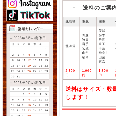
－ 送料のご案
北海道
東北
関東
茨城
青森
栃木
2026年8月の定休日
秋田
群馬
岩手
埼玉
日
月
火
水
木
金
土
北海道
宮城
千葉
1
山形
神奈川
2
3
4
5
6
7
8
福島
山梨
9
10
11
12
13
14
15
東京
16
17
18
19
20
21
22
2,300
1,960
1,800
23
24
25
26
27
28
29
円
円
円
30
31
2026年9月の定休日
送料はサイズ・数
日
月
火
水
木
金
土
1
2
3
4
5
します！
6
7
8
9
10
11
12
13
14
15
16
17
18
19
20
21
22
23
24
25
26
27
28
29
30