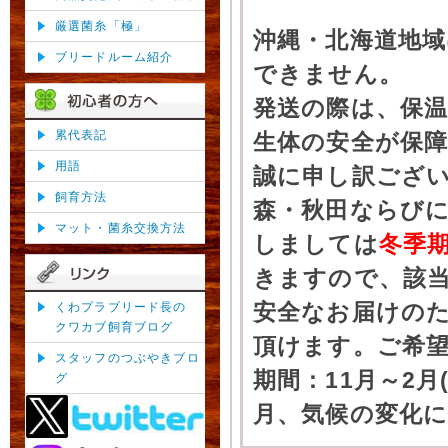
厳選菌糸「極」
沖縄・北海道地
ブリードルーム紹介
できません。
発送の際は、保
累代表記
生体の安全が保
用語
誠に申し訳ござ
飼育方法
森・秋田ならびに
マット・菌糸交換方法
しましては
冬季
きますので、該
安全なお届けの
くわプラブリード長の
クワカブ飼育ブログ
頂けます。ご希
スタッフのつぶやきブロ
期間：11月～2月
グ
月、気候の変化