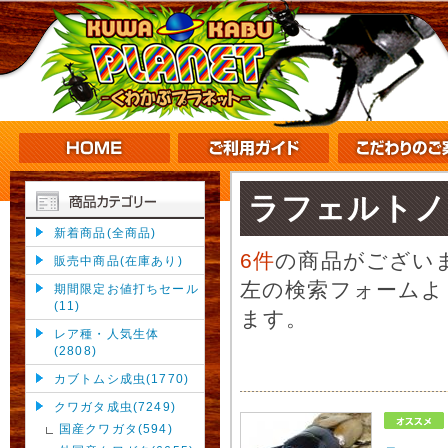
ラフェルトノ
新着商品(全商品)
6件
の商品がござい
販売中商品(在庫あり)
左の検索フォームよ
期間限定お値打ちセール
(11)
ます。
レア種・人気生体
(2808)
カブトムシ成虫(1770)
クワガタ成虫(7249)
国産クワガタ(594)