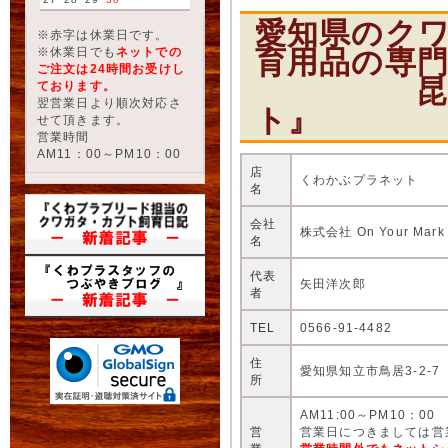
愛知県のク
※赤字は休業日です。
育用品の専
※休業日でも
ネットでの
ご注文は24時間お受けし
昆虫ショ
ております。
翌営業日より順次対応さ
ト』
せて頂きます。
営業時間
AM11：00～PM10：00
店
くわかぶプラネット
名
会社
株式会社 On Your Mark
名
代表
矢田洋次郎
者
TEL
0566-91-4482
住
愛知県知立市鳥居3-2-7
所
AM11:00～PM10：00
営
営業日につきましては営