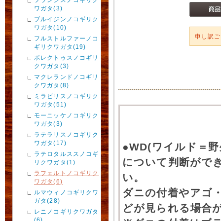
ワガタ(3)
ブルイジンノコギリク
ワガタ(10)
申し訳
フルストルファーノコ
ギリクワガタ(19)
ポレクトゥスノコギリ
クワガタ(3)
マクレランドノコギリ
クワガタ(8)
ミラビリスノコギリク
ワガタ(51)
モーニッケノコギリク
ワガタ(3)
ラテラリスノコギリク
ワガタ(17)
●WD(ワイルド＝
ラテロタルススノコギ
について判断がで
リクワガタ(1)
ラフェルトノコギリク
い。
ワガタ(6)
ダニの付着やアゴ
ルマウィノコギリクワ
ガタ(28)
どが見られる場合
レニノコギリクワガタ
(6)