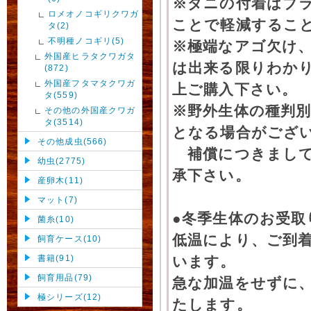
※ダニの付着はブ
ロメオノコギリクワガ
ことで軽減するこ
タ(2)
不明種ノコギリ(5)
※極端なアゴ欠け
外国産ヒラタクワガタ
は出来る限りわか
(872)
外国産フタマタクワガ
上ご購入下さい。
タ(559)
※野外生体の種判別
その他の外国産クワガ
タ(3514)
となる場合がござ
その他成虫(566)
補償につきまして
幼虫(2775)
承下さい。
産卵木(11)
マット(7)
●冬季生体のお受取
菌糸(10)
低温により、ご到
飼育ケース(10)
書籍(91)
います。
飼育用品(79)
急な加温をせずに
極シリーズ(12)
たします。