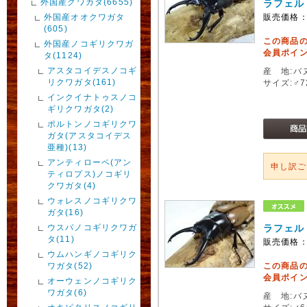
外国産クワガタ(6655)
ラフェル
外国産オオクワガタ
販売価格
(605)
この商品
外国産ノコギリクワガ
会員ポイン
タ(1124)
アスタコイデスノコギ
産 地:バ
リクワガタ(161)
サイズ:♂
インクイナトゥスノコ
ギリクワガタ(2)
ポルトンノコギリクワ
ガタ(アスタコイデス
亜種)(13)
アンティローペ(アン
申し訳
ティロプス)ノコギリ
クワガタ(4)
ウォレスノコギリクワ
ガタ(16)
ウスバノコギリクワガ
ラフェル
タ(11)
販売価格
ウムハンギノコギリク
ワガタ(52)
この商品
会員ポイン
オーウェンノコギリク
ワガタ(6)
産 地:バ