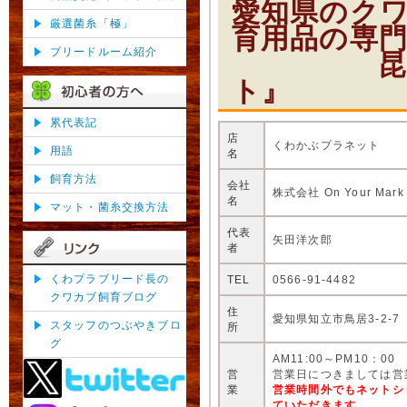
愛知県のク
厳選菌糸「極」
育用品の専
ブリードルーム紹介
昆虫ショ
ト』
累代表記
店
くわかぶプラネット
用語
名
飼育方法
会社
株式会社 On Your Mark
名
マット・菌糸交換方法
代表
矢田洋次郎
者
くわプラブリード長の
TEL
0566-91-4482
クワカブ飼育ブログ
住
愛知県知立市鳥居3-2-7
スタッフのつぶやきブロ
所
グ
AM11:00～PM10：00
営
営業日につきましては営
業
営業時間外でもネットシ
ていただきます。