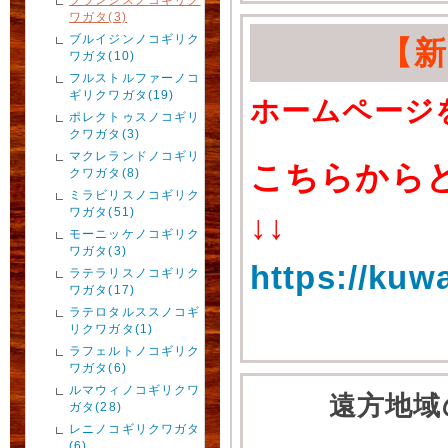
ワガタ(3)
ブルイジンノコギリク
【
ワガタ(10)
フルストルファーノコ
ギリクワガタ(19)
ホームページ
ポレクトゥスノコギリ
クワガタ(3)
マクレランドノコギリ
こちらから
クワガタ(8)
ミラビリスノコギリク
ワガタ(51)
↓↓
モーニッケノコギリク
ワガタ(3)
https://kuw
ラテラリスノコギリク
ワガタ(17)
ラテロタルススノコギ
リクワガタ(1)
ラフェルトノコギリク
ワガタ(6)
ルマウィノコギリクワ
遠方地域
ガタ(28)
レニノコギリクワガタ
(6)