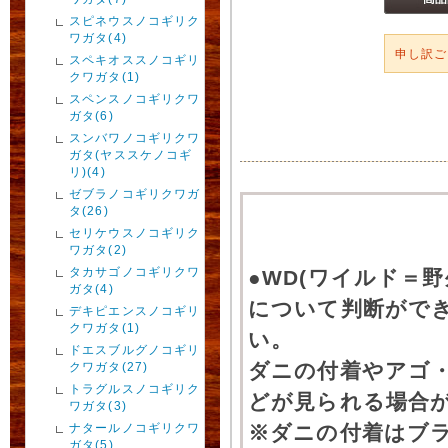
スピネウスノコギリク
ワガタ(4)
申し訳
スペキオススノコギリ
クワガタ(1)
スペンスノコギリクワ
ガタ(6)
スンバワノコギリクワ
ガタ(ヤススケノコギ
リ)(4)
ゼブラノコギリクワガ
タ(26)
セリケウスノコギリク
ワガタ(2)
タカサゴノコギリクワ
●WD(ワイルド＝
ガタ(4)
について判断がで
デキピエンスノコギリ
クワガタ(1)
い。
ドエスブルグノコギリ
ダニの付着やアゴ
クワガタ(27)
トラグルスノコギリク
どが見られる場合
ワガタ(3)
ナタールノコギリクワ
※ダニの付着はブ
ガタ(5)