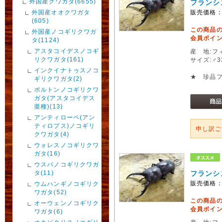
外国産クワガタ(6655)
フランシ
外国産オオクワガタ
販売価格
(605)
この商品
外国産ノコギリクワガ
会員ポイン
タ(1124)
アスタコイデスノコギ
産 地:フ
リクワガタ(161)
サイズ:♂
インクイナトゥスノコ
★ 珍品
ギリクワガタ(2)
ポルトンノコギリクワ
ガタ(アスタコイデス
亜種)(13)
アンティローペ(アン
ティロプス)ノコギリ
申し訳
クワガタ(4)
ウォレスノコギリクワ
ガタ(16)
ウスバノコギリクワガ
タ(11)
フランシ
販売価格
ウムハンギノコギリク
ワガタ(52)
この商品
オーウェンノコギリク
会員ポイン
ワガタ(6)