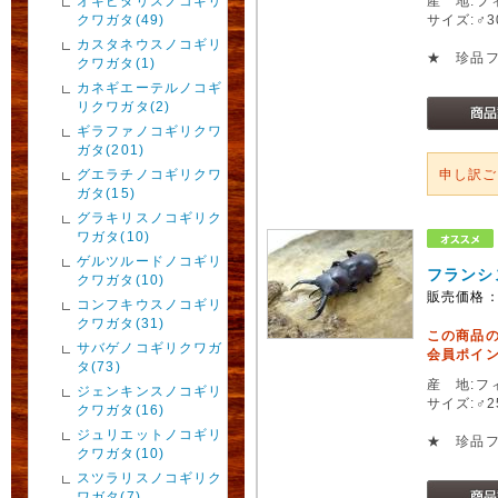
オキピタリスノコギリ
産 地:フ
クワガタ(49)
サイズ:♂
カスタネウスノコギリ
★ 珍品
クワガタ(1)
カネギエーテルノコギ
リクワガタ(2)
ギラファノコギリクワ
ガタ(201)
グエラチノコギリクワ
申し訳
ガタ(15)
グラキリスノコギリク
ワガタ(10)
ゲルツルードノコギリ
フランシ
クワガタ(10)
販売価格
コンフキウスノコギリ
クワガタ(31)
この商品
サバゲノコギリクワガ
会員ポイン
タ(73)
産 地:フ
ジェンキンスノコギリ
サイズ:♂
クワガタ(16)
ジュリエットノコギリ
★ 珍品
クワガタ(10)
スツラリスノコギリク
ワガタ(7)