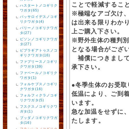
ことで軽減するこ
ハスタートノコギリク
ワガタ(65)
※極端なアゴ欠け
パッサロイデスノコギ
は出来る限りわか
リクワガタ(4)
パリーノコギリクワガ
上ご購入下さい。
タ(27)
※野外生体の種判別
ビソンノコギリクワガ
タ(27)
となる場合がござ
ビプラギアトゥスノコ
ギリクワガタ(16)
補償につきまして
ファブリースノコギリ
承下さい。
クワガタ(39)
ファベールノコギリク
ワガタ(1)
●冬季生体のお受取
フォルケプスノコギリ
クワガタ(16)
低温により、ご到
フォルフィクラノコギ
リクワガタ(5)
います。
フスクスノコギリクワ
急な加温をせずに
ガタ(1)
ブッダノコギリクワガ
たします。
タ(16)
フランシスノコギリク