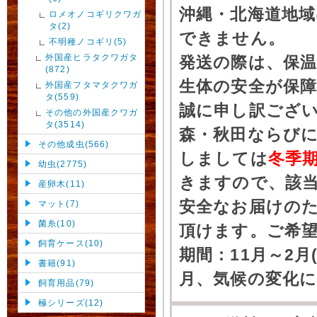
沖縄・北海道地
ロメオノコギリクワガ
タ(2)
できません。
不明種ノコギリ(5)
外国産ヒラタクワガタ
発送の際は、保
(872)
生体の安全が保
外国産フタマタクワガ
タ(559)
誠に申し訳ござ
その他の外国産クワガ
タ(3514)
森・秋田ならびに
その他成虫(566)
しましては
冬季
幼虫(2775)
きますので、該
産卵木(11)
安全なお届けの
マット(7)
菌糸(10)
頂けます。ご希
飼育ケース(10)
期間：11月～2月
書籍(91)
月、気候の変化
飼育用品(79)
極シリーズ(12)