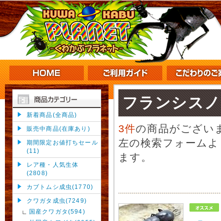
フランシスノ
新着商品(全商品)
3件
の商品がござい
販売中商品(在庫あり)
左の検索フォームよ
期間限定お値打ちセール
(11)
ます。
レア種・人気生体
(2808)
カブトムシ成虫(1770)
クワガタ成虫(7249)
国産クワガタ(594)