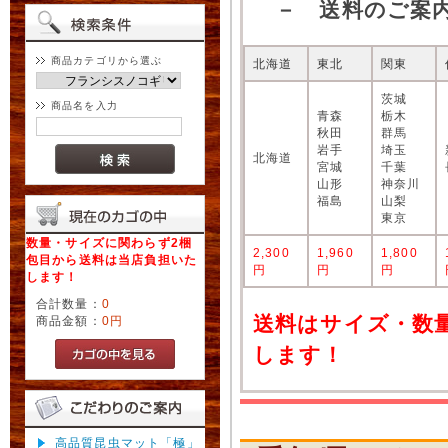
－ 送料のご案
商品カテゴリから選ぶ
北海道
東北
関東
茨城
商品名を入力
青森
栃木
秋田
群馬
岩手
埼玉
北海道
宮城
千葉
山形
神奈川
福島
山梨
東京
数量・サイズに関わらず2梱
2,300
1,960
1,800
包目から送料は当店負担いた
円
円
円
します！
合計数量：
0
送料はサイズ・数
商品金額：
0円
します！
高品質昆虫マット「極」