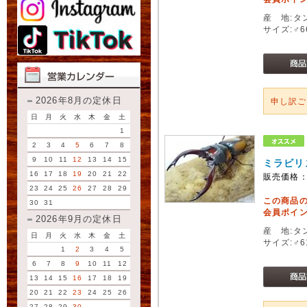
産 地:タ
サイズ:♂
2026年8月の定休日
申し訳
日
月
火
水
木
金
土
1
2
3
4
5
6
7
8
9
10
11
12
13
14
15
ミラビリ
16
17
18
19
20
21
22
販売価格
23
24
25
26
27
28
29
この商品
30
31
会員ポイン
2026年9月の定休日
産 地:タ
日
月
火
水
木
金
土
サイズ:♂
1
2
3
4
5
6
7
8
9
10
11
12
13
14
15
16
17
18
19
20
21
22
23
24
25
26
27
28
29
30