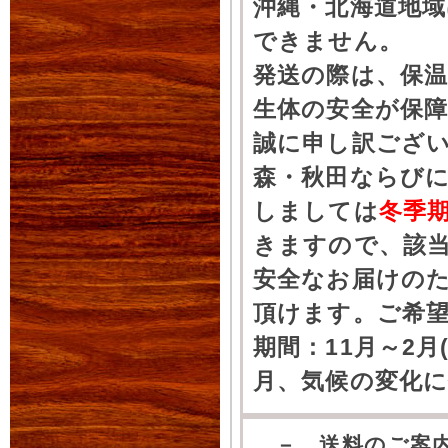
沖縄・北海道地
できません。
発送の際は、保
生体の安全が保
誠に申し訳ござ
森・秋田ならびに
しましては
冬季
きますので、該
安全なお届けの
頂けます。ご希
期間：11月～2月
月、気候の変化
－ 送料のご案