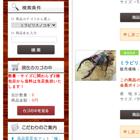
サイズ:♂
商品カテゴリから選ぶ
商品名を入力
申し訳
ミラビリ
販売価格
数量・サイズに関わらず2梱
この商品
包目から送料は当店負担いた
会員ポイン
します！
産 地:タ
合計数量：
0
サイズ:♂
商品金額：
0円
申し訳
高品質昆虫マット「極」