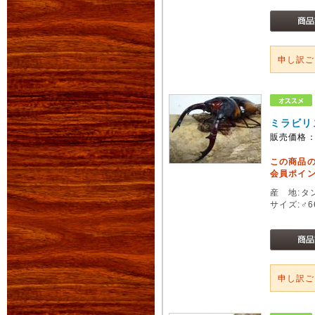
申し訳
ミラビリ
販売価格
この商品
会員ポイン
産 地:タ
サイズ:♂
申し訳