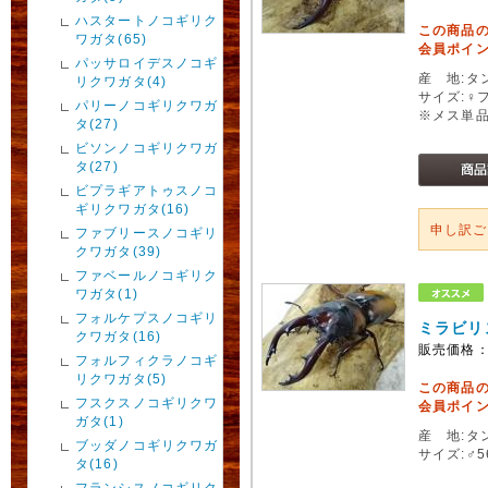
ハスタートノコギリク
この商品
ワガタ(65)
会員ポイン
パッサロイデスノコギ
産 地:タ
リクワガタ(4)
サイズ:♀
パリーノコギリクワガ
※メス単
タ(27)
ビソンノコギリクワガ
タ(27)
ビプラギアトゥスノコ
ギリクワガタ(16)
申し訳
ファブリースノコギリ
クワガタ(39)
ファベールノコギリク
ワガタ(1)
フォルケプスノコギリ
ミラビリ
クワガタ(16)
販売価格
フォルフィクラノコギ
リクワガタ(5)
この商品
フスクスノコギリクワ
会員ポイン
ガタ(1)
産 地:タ
ブッダノコギリクワガ
サイズ:♂
タ(16)
フランシスノコギリク