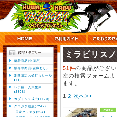
ミラビリスノ
新着商品(全商品)
51件
の商品がござ
販売中商品(在庫あり)
左の検索フォームよ
期間限定お値打ちセール
(11)
ます。
レア種・人気生体
(2808)
1
2
次へ>>
カブトムシ成虫(1770)
クワガタ成虫(7249)
国産クワガタ(594)