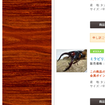
産 地:タ
サイズ:♂
申し訳
ミラビリ
販売価格
この商品
会員ポイン
産 地:タ
サイズ:♂