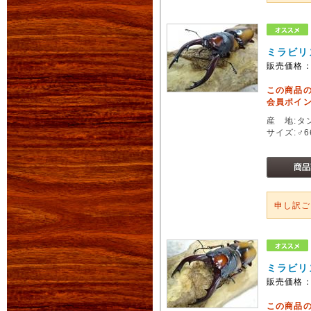
ミラビリ
販売価格
この商品
会員ポイン
産 地:タ
サイズ:♂
申し訳
ミラビリ
販売価格
この商品