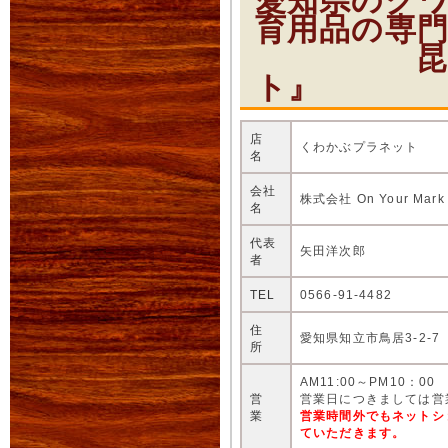
愛知県のク
育用品の専
昆虫ショ
ト』
店
くわかぶプラネット
名
会社
株式会社 On Your Mark
名
代表
矢田洋次郎
者
TEL
0566-91-4482
住
愛知県知立市鳥居3-2-7
所
AM11:00～PM10：00
営
営業日につきましては営
業
営業時間外でもネットシ
ていただきます。