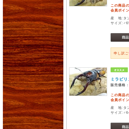
この商品
会員ポイン
産 地:タ
サイズ:♂
申し訳
ミラビリ
販売価格
この商品
会員ポイン
産 地:タ
サイズ:♂