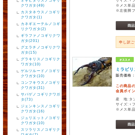
オキピタリスノコギリ
サイズ:♀
クワガタ(49)
※メス単
※左後脚
カスタネウスノコギリ
クワガタ(1)
カネギエーテルノコギ
リクワガタ(2)
ギラファノコギリクワ
ガタ(201)
申し訳
グエラチノコギリクワ
ガタ(15)
グラキリスノコギリク
ワガタ(10)
ミラビリ
ゲルツルードノコギリ
販売価格
クワガタ(10)
コンフキウスノコギリ
この商品
クワガタ(31)
会員ポイン
サバゲノコギリクワガ
産 地:タ
タ(73)
サイズ:♀
ジェンキンスノコギリ
※メス単
クワガタ(16)
ジュリエットノコギリ
クワガタ(10)
スツラリスノコギリク
ワガタ(7)