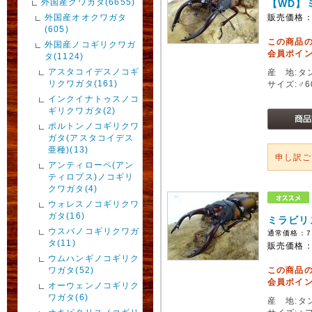
外国産クワガタ(6655)
【WD】
外国産オオクワガタ
販売価格
(605)
この商品
外国産ノコギリクワガ
会員ポイン
タ(1124)
アスタコイデスノコギ
産 地:タ
リクワガタ(161)
サイズ:♂
インクイナトゥスノコ
ギリクワガタ(2)
ポルトンノコギリクワ
ガタ(アスタコイデス
亜種)(13)
申し訳
アンティローペ(アン
ティロプス)ノコギリ
クワガタ(4)
ウォレスノコギリクワ
ガタ(16)
ミラビリ
ウスバノコギリクワガ
通常価格：
7
タ(11)
販売価格
ウムハンギノコギリク
ワガタ(52)
この商品
会員ポイン
オーウェンノコギリク
ワガタ(6)
産 地:タ