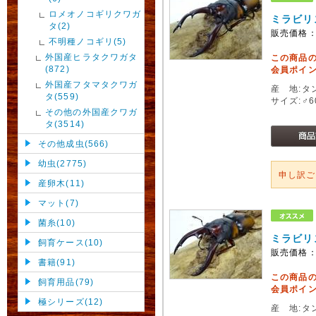
ロメオノコギリクワガ
ミラビリ
タ(2)
販売価格
不明種ノコギリ(5)
外国産ヒラタクワガタ
この商品
(872)
会員ポイン
外国産フタマタクワガ
産 地:タ
タ(559)
サイズ:♂
その他の外国産クワガ
タ(3514)
その他成虫(566)
幼虫(2775)
申し訳
産卵木(11)
マット(7)
菌糸(10)
ミラビリ
飼育ケース(10)
販売価格
書籍(91)
この商品
飼育用品(79)
会員ポイン
極シリーズ(12)
産 地:タ