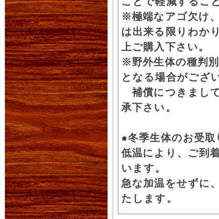
ことで軽減するこ
※極端なアゴ欠け
は出来る限りわか
上ご購入下さい。
※野外生体の種判別
となる場合がござ
補償につきまして
承下さい。
●冬季生体のお受取
低温により、ご到
います。
急な加温をせずに
たします。