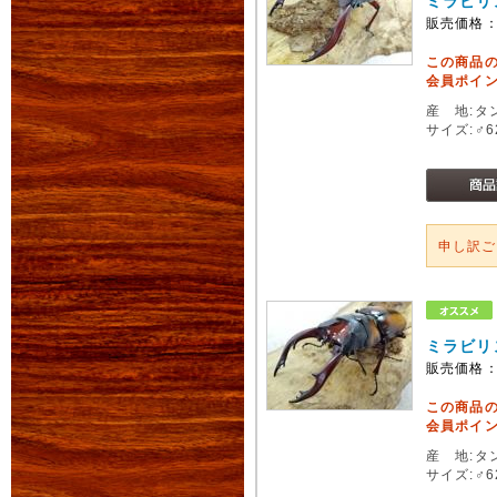
ミラビリ
販売価格
この商品
会員ポイン
産 地:タ
サイズ:♂
申し訳
ミラビリ
販売価格
この商品
会員ポイン
産 地:タ
サイズ:♂