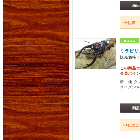
申し訳
ミラビリ
販売価格
この商品
会員ポイン
産 地:タ
サイズ:♂
申し訳