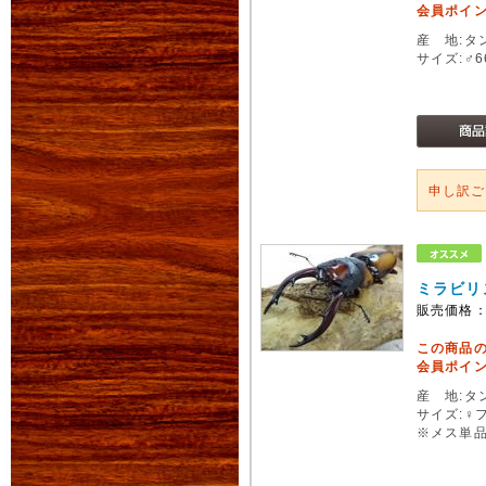
会員ポイン
産 地:タ
サイズ:♂6
申し訳
ミラビリ
販売価格
この商品
会員ポイン
産 地:タ
サイズ:♀
※メス単