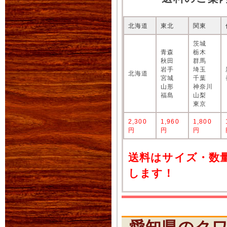
北海道
東北
関東
茨城
青森
栃木
秋田
群馬
岩手
埼玉
北海道
宮城
千葉
山形
神奈川
福島
山梨
東京
2,300
1,960
1,800
円
円
円
送料はサイズ・数
します！