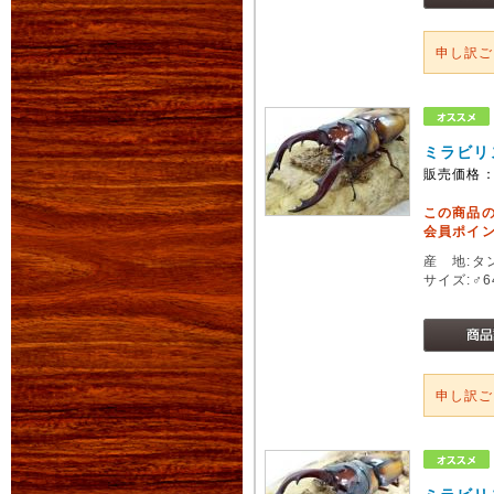
申し訳
ミラビリ
販売価格
この商品
会員ポイン
産 地:タ
サイズ:♂
申し訳