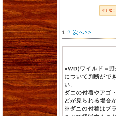
申し訳
1
2
次へ>>
●WD(ワイルド＝
について判断がで
い。
ダニの付着やアゴ
どが見られる場合
※ダニの付着はブ