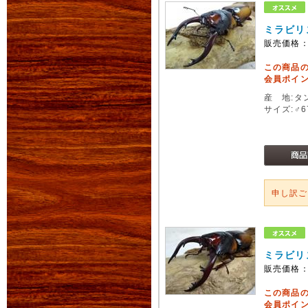
ミラビリ
販売価格
この商品
会員ポイン
産 地:タ
サイズ:♂
申し訳
ミラビリ
販売価格
この商品
会員ポイン