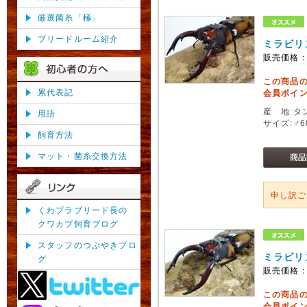
厳選菌糸「極」
ブリードルーム紹介
ミラビリ
販売価格
この商品
累代表記
会員ポイン
産 地:タ
用語
サイズ:♂
飼育方法
マット・菌糸交換方法
申し訳
くわプラブリード長の
クワカブ飼育ブログ
スタッフのつぶやきブロ
ミラビリ
グ
販売価格
この商品
会員ポイン