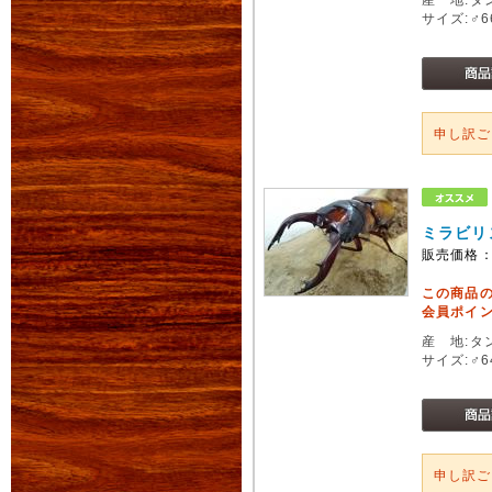
サイズ:♂
申し訳
ミラビリ
販売価格
この商品
会員ポイン
産 地:タ
サイズ:♂
申し訳