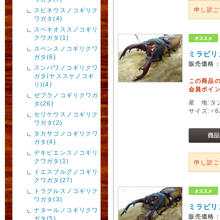
申し訳
スピネウスノコギリク
ワガタ(4)
スペキオススノコギリ
クワガタ(1)
スペンスノコギリクワ
ミラビリ
ガタ(6)
販売価格
スンバワノコギリクワ
ガタ(ヤススケノコギ
この商品
リ)(4)
会員ポイン
ゼブラノコギリクワガ
産 地:タ
タ(26)
サイズ:♂
セリケウスノコギリク
ワガタ(2)
タカサゴノコギリクワ
ガタ(4)
デキピエンスノコギリ
クワガタ(1)
申し訳
ドエスブルグノコギリ
クワガタ(27)
トラグルスノコギリク
ワガタ(3)
ミラビリ
ナタールノコギリクワ
販売価格
ガタ(5)