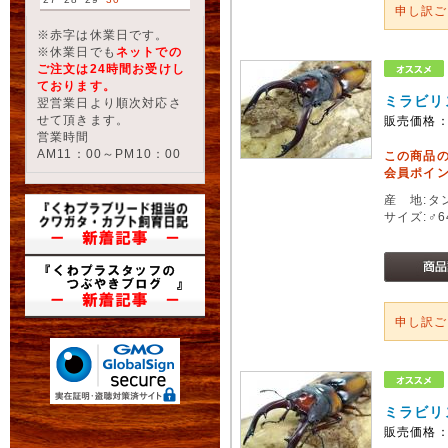
申し訳
※赤字は休業日です。
※休業日でも
ネットでの
ご注文は24時間お受けし
ております。
ミラビリ
翌営業日より順次対応さ
せて頂きます。
販売価格
営業時間
AM11：00～PM10：00
この商品
会員ポイン
産 地:タ
サイズ:♂
申し訳
ミラビリ
販売価格