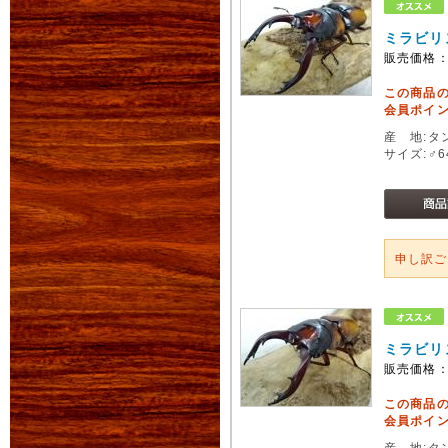
ミラビリ
販売価格
この商品
会員ポイン
産 地:タ
サイズ:♂
申し訳
ミラビリ
販売価格
この商品
会員ポイン
産 地:タ