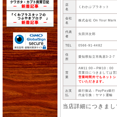
店
くわかぶプラネット
名
会社
株式会社 On Your Mark
名
代表
矢田洋次郎
者
TEL
0566-91-4482
住
愛知県知立市鳥居3-2-7
所
AM11:00～PM10：00
営
営業日につきましては営
業
営業時間外でもネットシ
ていただきます。
お支
銀行振込：PayPay銀行
払
代金引換：ヤマト運輸
当店詳細につきまし