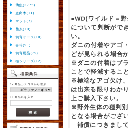
幼虫(2775)
産卵木(11)
●WD(ワイルド＝
マット(7)
について判断がで
菌糸(10)
い。
飼育ケース(10)
ダニの付着やアゴ
書籍(91)
どが見られる場合
飼育用品(79)
極シリーズ(12)
※ダニの付着はブ
ことで軽減するこ
※極端なアゴ欠け
商品カテゴリから選ぶ
は出来る限りわか
上ご購入下さい。
商品名を入力
※野外生体の種判別
となる場合がござ
補償につきまして