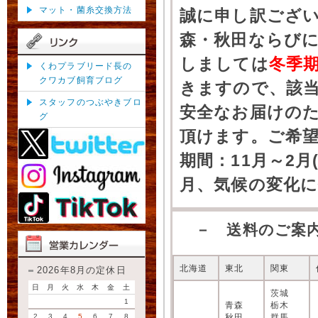
マット・菌糸交換方法
誠に申し訳ござ
森・秋田ならびに
しましては
冬季
くわプラブリード長の
クワカブ飼育ブログ
きますので、該
スタッフのつぶやきブロ
安全なお届けの
グ
頂けます。ご希
期間：11月～2月
月、気候の変化
－ 送料のご案
北海道
東北
関東
2026年8月の定休日
日
月
火
水
木
金
土
茨城
1
青森
栃木
2
3
4
5
6
7
8
秋田
群馬