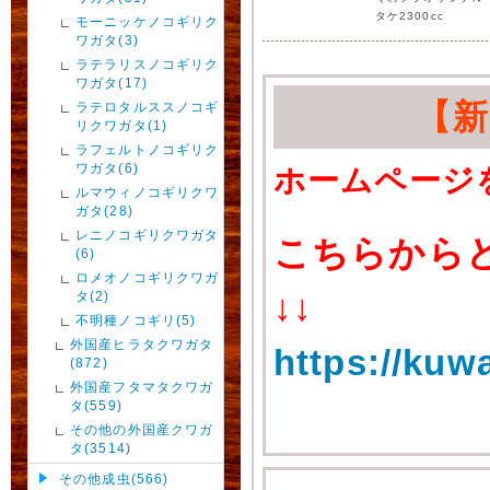
タケ2300cc
モーニッケノコギリク
ワガタ(3)
ラテラリスノコギリク
ワガタ(17)
【
ラテロタルススノコギ
リクワガタ(1)
ラフェルトノコギリク
ワガタ(6)
ホームページ
ルマウィノコギリクワ
ガタ(28)
レニノコギリクワガタ
こちらから
(6)
ロメオノコギリクワガ
↓↓
タ(2)
不明種ノコギリ(5)
外国産ヒラタクワガタ
https://kuw
(872)
外国産フタマタクワガ
タ(559)
その他の外国産クワガ
タ(3514)
その他成虫(566)