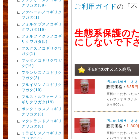
ご利用ガイド
の「不
クワガタ(39)
ファベールノコギリク
ワガタ(1)
フォルケプスノコギリ
クワガタ(16)
生態系保護の
フォルフィクラノコギ
にしないで下
リクワガタ(5)
フスクスノコギリクワ
ガタ(1)
ブッダノコギリクワガ
タ(16)
フランシスノコギリク
ワガタ(3)
Planet極H オ
ブルイジンノコギリク
販売価格：
635円
ワガタ(10)
原料にこだわったス
フルストルファーノコ
くわプラオリジナル
ギリクワガタ(19)
タケ800cc
ポレクトゥスノコギリ
クワガタ(3)
Planet極H オ
マクレランドノコギリ
販売価格：
1,80
クワガタ(8)
ミラビリスノコギリク
原料にこだわったス
ワガタ(51)
くわプラオリジナル