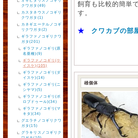
オキピタリスノコギリ
飼育も比較的簡単
クワガタ(49)
す。
カスタネウスノコギリ
クワガタ(1)
カネギエーテルノコギ
★
クワカブの部
リクワガタ(2)
ギラファノコギリクワ
ガタ(201)
ギラファノコギリ(原
名亜種)(9)
ギラファノコギリ(ケ
イスケ)(105)
ギラファノコギリ(ダ
イスケ)(14)
雄個体
ギラファノコギリ(ニ
シヤマ)(5)
ギラファノコギリ(ボ
ロブドゥール)(34)
ギラファノコギリ(マ
キタ)(34)
グエラチノコギリクワ
ガタ(15)
グラキリスノコギリク
ワガタ(10)