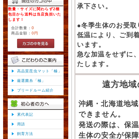
承下さい。
数量・サイズに関わらず2梱
包目から送料は当店負担いた
します！
●冬季生体のお受取
合計数量：
0
商品金額：
0円
低温により、ご到
います。
急な加温をせずに
たします。
高品質昆虫マット「極」
厳選菌糸「極」
遠方地域
ブリードルーム紹介
沖縄・北海道地
できません。
累代表記
発送の際は、保
用語
生体の安全が保
飼育方法