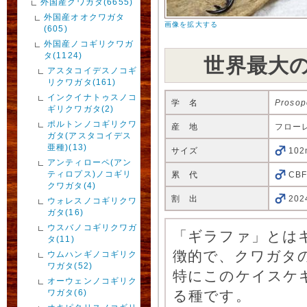
外国産クワガタ(6655)
外国産オオクワガタ
画像を拡大する
(605)
外国産ノコギリクワガ
タ(1124)
世界最大
アスタコイデスノコギ
リクワガタ(161)
インクイナトゥスノコ
学 名
Prosopo
ギリクワガタ(2)
ポルトンノコギリクワ
産 地
フロー
ガタ(アスタコイデス
亜種)(13)
サイズ
10
アンティローペ(アン
ティロプス)ノコギリ
累 代
CBF
クワガタ(4)
割 出
20
ウォレスノコギリクワ
ガタ(16)
ウスバノコギリクワガ
「ギラファ」とは
タ(11)
徴的で、クワガタ
ウムハンギノコギリク
ワガタ(52)
特にこのケイスケ
オーウェンノコギリク
ワガタ(6)
る種です。