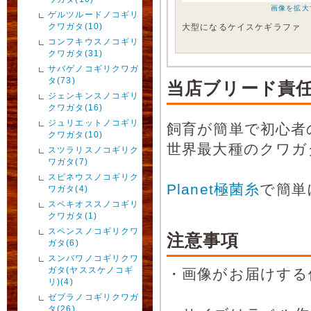
画像を拡大
ゲルツルードノコギリ
クワガタ(10)
大型になるケイスケギラファ
コンフキウスノコギリ
クワガタ(31)
サバゲノコギリクワガ
タ(73)
当店ブリード責
ジェンキンスノコギリ
クワガタ(16)
ジュリエットノコギリ
飼育が簡単で初心者
クワガタ(10)
世界最大種のクワ
スツラリスノコギリク
ワガタ(7)
スピネウスノコギリク
Planet極菌糸
で簡単
ワガタ(4)
スペキオススノコギリ
クワガタ(1)
スペンスノコギリクワ
注意事項
ガタ(6)
スンバワノコギリクワ
ガタ(ヤススケノコギ
・画像がお届けする
リ)(4)
ゼブラノコギリクワガ
タ(26)