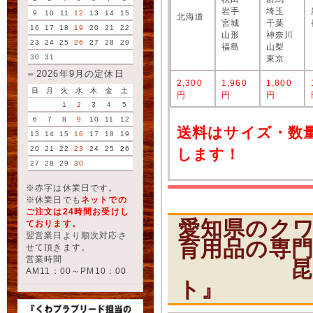
岩手
埼玉
9
10
11
12
13
14
15
北海道
宮城
千葉
16
17
18
19
20
21
22
山形
神奈川
23
24
25
26
27
28
29
福島
山梨
30
31
東京
2026年9月の定休日
2,300
1,960
1,800
日
月
火
水
木
金
土
円
円
円
1
2
3
4
5
6
7
8
9
10
11
12
送料はサイズ・数
13
14
15
16
17
18
19
20
21
22
23
24
25
26
します！
27
28
29
30
※赤字は休業日です。
※休業日でも
ネットでの
ご注文は24時間お受けし
愛知県のク
ております。
翌営業日より順次対応さ
育用品の専
せて頂きます。
営業時間
昆虫ショ
AM11：00～PM10：00
ト』