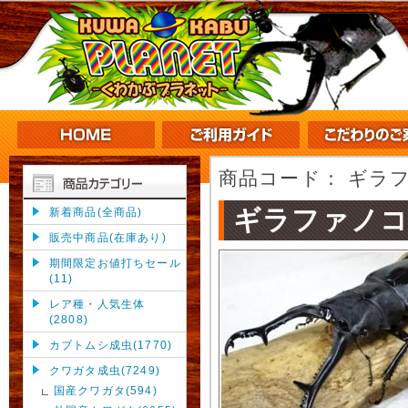
商品コード：
ギラフ
ギラファノコ
新着商品(全商品)
販売中商品(在庫あり)
期間限定お値打ちセール
(11)
レア種・人気生体
(2808)
カブトムシ成虫(1770)
クワガタ成虫(7249)
国産クワガタ(594)