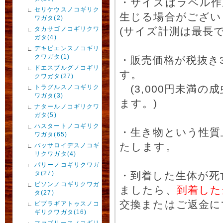
・サイズはラベル作
セリケウスノコギリク
生じる場合がござい
ワガタ(2)
タカサゴノコギリクワ
(サイズ計測は最長
ガタ(4)
デキピエンスノコギリ
クワガタ(1)
・販売価格が税抜き
ドエスブルグノコギリ
す。
クワガタ(27)
(3,000円未満
トラグルスノコギリク
ワガタ(3)
ます。)
ナタールノコギリクワ
ガタ(5)
ハスタートノコギリク
・生き物という性質
ワガタ(65)
たします。
パッサロイデスノコギ
リクワガタ(4)
パリーノコギリクワガ
タ(27)
・到着した生体が死
ビソンノコギリクワガ
ましたら、
到着した
タ(27)
交換またはご返金に
ビプラギアトゥスノコ
ギリクワガタ(16)
ファブリースノコギリ