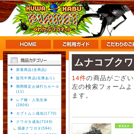
ムナコブクワ
新着商品(全商品)
14件
の商品がござ
販売中商品(在庫あり)
左の検索フォームよ
期間限定お値打ちセール
(11)
ます。
レア種・人気生体
(2808)
カブトムシ成虫(1770)
クワガタ成虫(7249)
国産クワガタ(594)