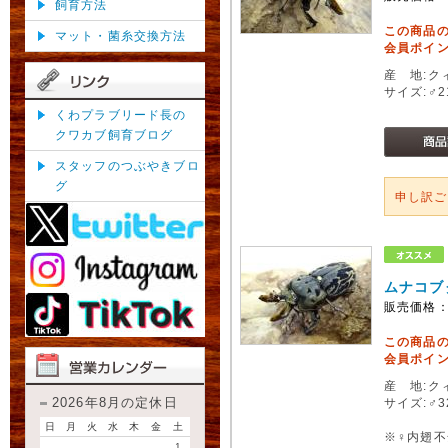
飼育方法
この商品
マット・菌糸交換方法
会員ポイン
産 地:ク
サイズ:♂
くわプラブリード長の
クワカブ飼育ブログ
スタッフのつぶやきブロ
グ
申し訳
ムナコブ
販売価格
この商品
会員ポイン
産 地:ク
2026年8月の定休日
サイズ:♂3
日
月
火
水
木
金
土
※♀内翅不
1