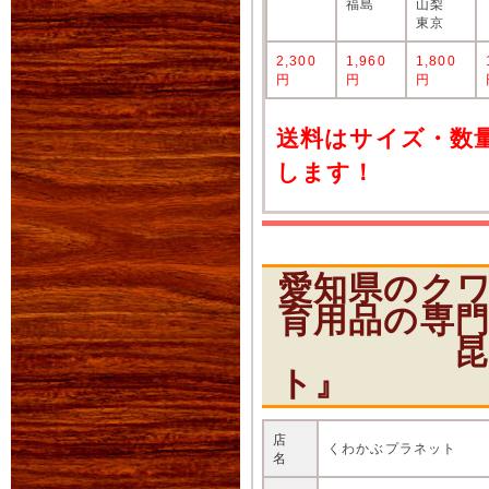
福島
山梨
東京
2,300
1,960
1,800
円
円
円
送料はサイズ・数
します！
愛知県のク
育用品の専
昆虫ショ
ト』
店
くわかぶプラネット
名