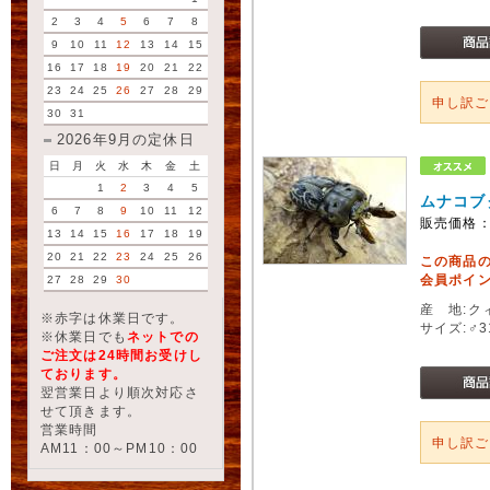
2
3
4
5
6
7
8
9
10
11
12
13
14
15
16
17
18
19
20
21
22
23
24
25
26
27
28
29
申し訳
30
31
2026年9月の定休日
日
月
火
水
木
金
土
1
2
3
4
5
ムナコブ
6
7
8
9
10
11
12
販売価格
13
14
15
16
17
18
19
20
21
22
23
24
25
26
この商品
会員ポイン
27
28
29
30
産 地:ク
※赤字は休業日です。
サイズ:♂3
※休業日でも
ネットでの
ご注文は24時間お受けし
ております。
翌営業日より順次対応さ
せて頂きます。
営業時間
申し訳
AM11：00～PM10：00