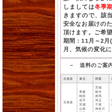
しましては
冬季
きますので、該
安全なお届けの
頂けます。ご希
期間：11月～2月
月、気候の変化
－ 送料のご案
北海道
東北
関東
茨城
青森
栃木
秋田
群馬
岩手
埼玉
北海道
宮城
千葉
山形
神奈川