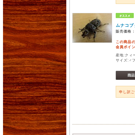
ムナコブ
販売価格
この商品
会員ポイン
産地:クィ
サイズ:♂
申し訳