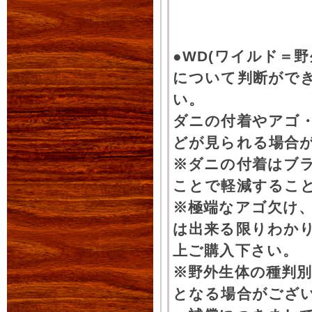
●WD(ワイルド＝
について判断がで
い。
ダニの付着やアゴ
どが見られる場合
※ダニの付着はブ
ことで軽減するこ
※極端なアゴ欠け
は出来る限りわか
上ご購入下さい。
※野外生体の種判別
となる場合がござ