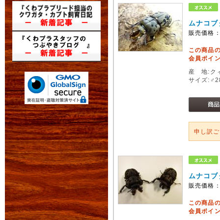
ムナコブ
販売価格
この商品
会員ポイン
産 地:ク
サイズ:♂2
申し訳
ムナコブ
販売価格
この商品
会員ポイン