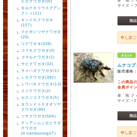
産 地:ク
ビロクワガタ)(6)
サイズ:♂
キルクネリウスグアン
クシィ(11)
キンイロクワガタ
(157)
クビボソツヤクワガタ
(20)
申し訳
コクワガタ(339)
コフキクワガタ(3)
コマルクワガタ(1)
サビクワガタ(32)
ムナコブ
サメハダクワガタ(1)
販売価格
シカクワガタ(392)
この商品
シワバネクワガタ(13)
会員ポイン
スジクワガタ(2)
産 地:ク
セスジコクワガタ(5)
サイズ:♂
タランドゥスオオツヤ
クワガタ(99)
ツヤクワガタ(504)
ティアンムニセヒラタ
クワガタ
申し訳
(A.tianmuxing)(7)