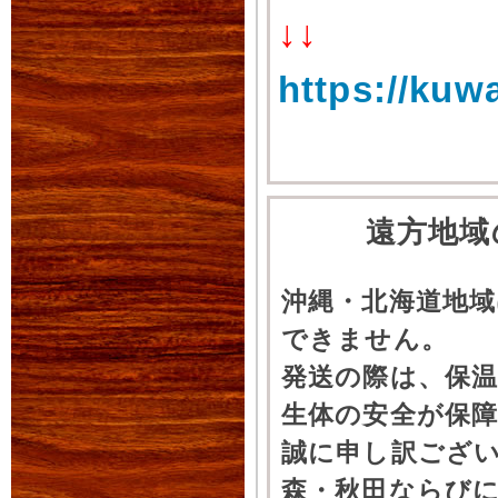
↓↓
https://kuw
遠方地域
沖縄・北海道地
できません。
発送の際は、保
生体の安全が保
誠に申し訳ござ
森・秋田ならびに