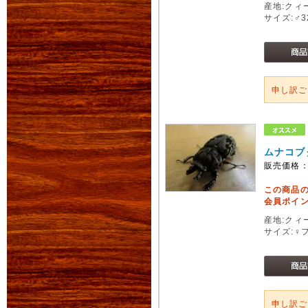
産地:クィ
サイズ:♂3
申し訳
ムナコブ
販売価格
この商品
会員ポイン
産地:クィ
サイズ:♀
申し訳