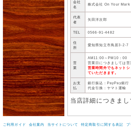
会社
株式会社 On Your Mark
名
代表
矢田洋次郎
者
TEL
0566-91-4482
住
愛知県知立市鳥居3-2-7
所
AM11:00～PM10：00
営
営業日につきましては営
業
営業時間外でもネットシ
ていただきます。
お支
銀行振込：PayPay銀行
払
代金引換：ヤマト運輸
当店詳細につきまし
ご利用ガイド
会社案内
当サイトについて
特定商取引に関する表記
プ