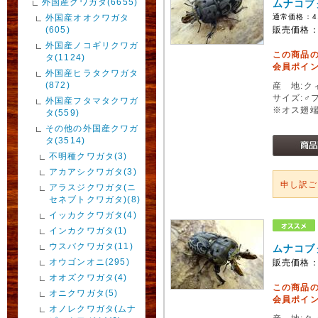
外国産クワガタ(6655)
ムナコブ
外国産オオクワガタ
通常価格：
4
(605)
販売価格
外国産ノコギリクワガ
この商品
タ(1124)
会員ポイン
外国産ヒラタクワガタ
(872)
産 地:ク
サイズ:♂
外国産フタマタクワガ
※オス翅
タ(559)
その他の外国産クワガ
タ(3514)
不明種クワガタ(3)
アカアシクワガタ(3)
申し訳
アラスジクワガタ(ニ
セネブトクワガタ)(8)
イッカククワガタ(4)
インカクワガタ(1)
ウスバクワガタ(11)
ムナコブ
オウゴンオニ(295)
販売価格
オオズクワガタ(4)
この商品
オニクワガタ(5)
会員ポイン
オノレクワガタ(ムナ