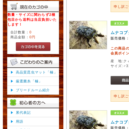
申し訳
数量・サイズに関わらず2梱
包目から送料は当店負担いた
します！
合計数量：
0
ムナコブ
商品金額：
0円
販売価格
この商品
会員ポイン
産 地:ク
サイズ:♂
高品質昆虫マット「極」
厳選菌糸「極」
ブリードルーム紹介
申し訳
累代表記
用語
ムナコブ
販売価格