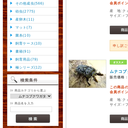
会員ポイン
その他成虫(566)
産 地:ク
幼虫(2775)
サイズ:♂
産卵木(11)
マット(7)
菌糸(10)
飼育ケース(10)
申し訳
書籍(91)
飼育用品(79)
極シリーズ(12)
ムナコブ
販売価格
この商品
商品カテゴリから選ぶ
会員ポイン
産 地:ク
商品名を入力
サイズ:♂