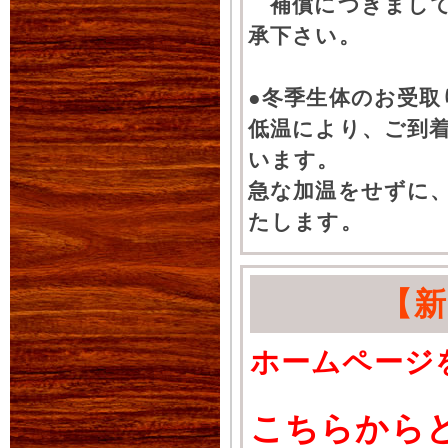
補償につきまして
承下さい。
●冬季生体のお受取
低温により、ご到
います。
急な加温をせずに
たします。
【
ホームページ
こちらから