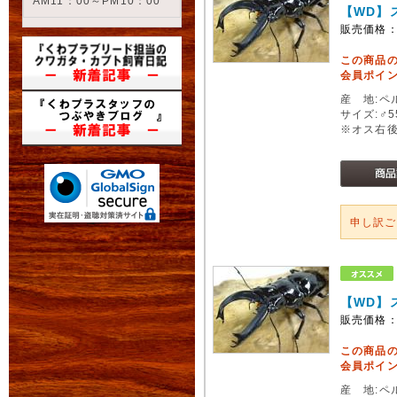
AM11：00～PM10：00
【WD】
販売価格
この商品
会員ポイン
産 地:ペ
サイズ:♂
※オス右
申し訳
【WD】
販売価格
この商品
会員ポイン
産 地:ペ