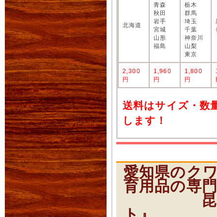
青森
栃木
秋田
群馬
岩手
埼玉
北海道
宮城
千葉
山形
神奈川
福島
山梨
東京
2,300
1,960
1,800
円
円
円
送料はサイズ・数
します！
愛知県のク
育用品の専
昆虫ショ
ト』