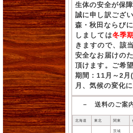
生体の安全が保
誠に申し訳ござ
森・秋田ならびに
しましては
冬季
きますので、該
安全なお届けの
頂けます。ご希
期間：11月～2月
月、気候の変化
－ 送料のご案
北海道
東北
関東
茨城