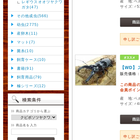
産 地:ペ
レギウスオオツヤクワ
サイズ:♂
ガタ(47)
その他成虫(566)
幼虫(2775)
産卵木(11)
申し訳
マット(7)
菌糸(10)
飼育ケース(10)
【WD】
書籍(91)
販売価格
飼育用品(79)
この商品
極シリーズ(12)
会員ポイン
産 地:ペ
サイズ:♂
商品カテゴリから選ぶ
商品名を入力
申し訳