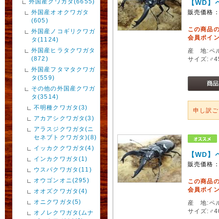
外国産クワガタ(6655)
【WD】
外国産オオクワガタ
販売価格
(605)
この商品
外国産ノコギリクワガ
会員ポイン
タ(1124)
外国産ヒラタクワガタ
産 地:ペ
(872)
サイズ:♂
外国産フタマタクワガ
タ(559)
その他の外国産クワガ
タ(3514)
不明種クワガタ(3)
申し訳
アカアシクワガタ(3)
アラスジクワガタ(ニ
セネブトクワガタ)(8)
イッカククワガタ(4)
【WD】
インカクワガタ(1)
販売価格
ウスバクワガタ(11)
オウゴンオニ(295)
この商品
会員ポイン
オオズクワガタ(4)
オニクワガタ(5)
産 地:ペ
サイズ:♂
オノレクワガタ(ムナ