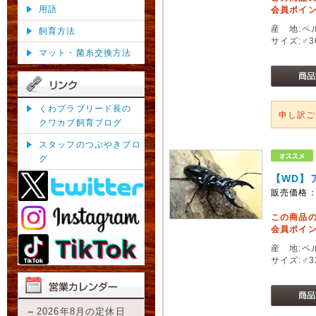
用語
会員ポイン
産 地:ペ
飼育方法
サイズ:♂
マット・菌糸交換方法
くわプラブリード長の
申し訳
クワカブ飼育ブログ
スタッフのつぶやきブロ
グ
【WD】
販売価格
この商品
会員ポイン
産 地:ペ
サイズ:♂
2026年8月の定休日