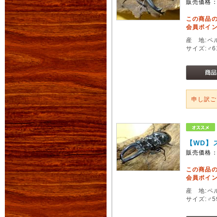
販売価格
この商品
会員ポイン
産 地:ペ
サイズ:♂6
申し訳
【WD】
販売価格
この商品
会員ポイン
産 地:ペ
サイズ:♂5