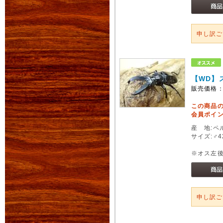
申し訳
【WD】
販売価格
この商品
会員ポイン
産 地:ペ
サイズ:♂4
※オス左
申し訳