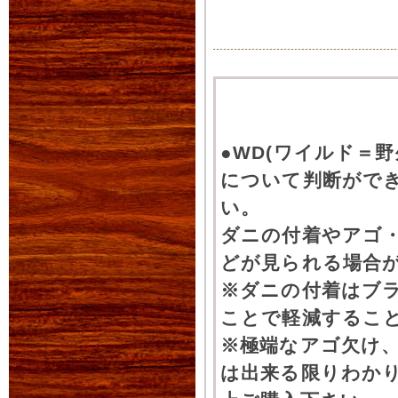
●WD(ワイルド＝
について判断がで
い。
ダニの付着やアゴ
どが見られる場合
※ダニの付着はブ
ことで軽減するこ
※極端なアゴ欠け
は出来る限りわか