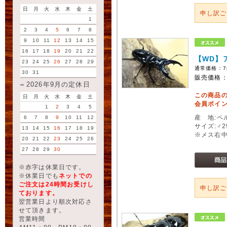
日
月
火
水
木
金
土
申し訳
1
2
3
4
5
6
7
8
9
10
11
12
13
14
15
16
17
18
19
20
21
22
【WD】
23
24
25
26
27
28
29
通常価格：
7
30
31
販売価格
2026年9月の定休日
この商品
日
月
火
水
木
金
土
会員ポイン
1
2
3
4
5
産 地:ペ
6
7
8
9
10
11
12
サイズ:♂
13
14
15
16
17
18
19
※メス右
20
21
22
23
24
25
26
27
28
29
30
※赤字は休業日です。
※休業日でも
ネットでの
ご注文は24時間お受けし
申し訳
ております。
翌営業日より順次対応さ
せて頂きます。
営業時間