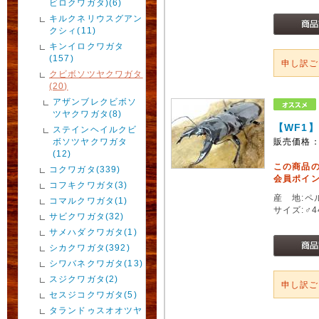
ビロクワガタ)(6)
キルクネリウスグアン
クシィ(11)
キンイロクワガタ
(157)
申し訳
クビボソツヤクワガタ
(20)
アザンブレクビボソ
ツヤクワガタ(8)
【WF1
ステインヘイルクビ
ボソツヤクワガタ
販売価格
(12)
この商品
コクワガタ(339)
会員ポイン
コフキクワガタ(3)
産 地:ペ
コマルクワガタ(1)
サイズ:♂
サビクワガタ(32)
サメハダクワガタ(1)
シカクワガタ(392)
シワバネクワガタ(13)
スジクワガタ(2)
申し訳
セスジコクワガタ(5)
タランドゥスオオツヤ