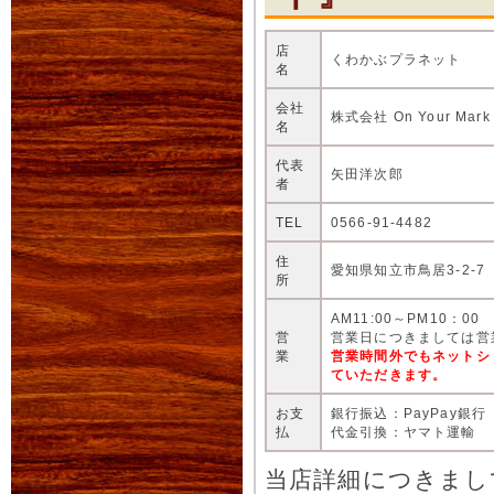
店
くわかぶプラネット
名
会社
株式会社 On Your Mark
名
代表
矢田洋次郎
者
TEL
0566-91-4482
住
愛知県知立市鳥居3-2-7
所
AM11:00～PM10：00
営
営業日につきましては営
業
営業時間外でもネットシ
ていただきます。
お支
銀行振込：PayPay銀行
払
代金引換：ヤマト運輸
当店詳細につきまし