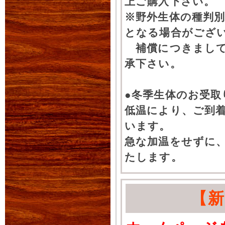
上ご購入下さい。
※野外生体の種判別
となる場合がござ
補償につきまして
承下さい。
●冬季生体のお受取
低温により、ご到
います。
急な加温をせずに
たします。
【