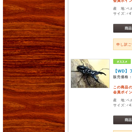
会員ポイン
産 地:ペ
サイズ:♂
申し訳
【WD】
販売価格
この商品
会員ポイン
産 地:ペル
サイズ:♂4