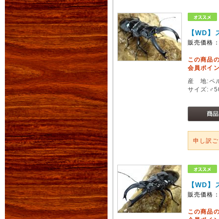
【WD】
販売価格
この商品
会員ポイン
産 地:ペ
サイズ:♂
申し訳
【WD】
販売価格
この商品