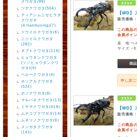
クワガタ(99)
ツヤクワガタ(504)
【WD】
ティアンムニセヒラタ
販売価格
クワガタ
(A.tianmuxing)(7)
この商品
ドウイロクワガタ(6)
会員ポイン
ニジイロクワガタ
産 地:ペ
(282)
サイズ:♂
ネブトクワガタ(116)
ヒョウタンクワガタ
(ツノヒョウタンクワ
ガタ)(6)
ペルークワガタ(4)
申し訳
ホソアカクワガタ
(524)
ホソクワガタ(8)
マルバネクワガタ(13)
ミヤマクワガタ(418)
【WD】
ムナコブクワガタ(14)
販売価格
ムネツノクワガタ(8)
この商品
メンガタクワガタ
会員ポイン
(143)