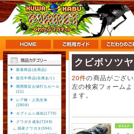
クビボソツヤ
新着商品(全商品)
20件
の商品がござ
販売中商品(在庫あり)
左の検索フォームよ
期間限定お値打ちセール
(11)
ます。
レア種・人気生体
(2808)
カブトムシ成虫(1770)
クワガタ成虫(7249)
国産クワガタ(594)