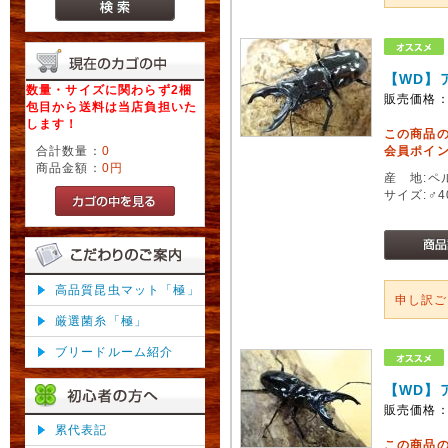
【WD】
数量・サイズに関わらず2梱
販売価格
包目から送料は当店負担いた
します！
この商品
合計数量：
0
会員ポイン
商品金額：
0円
産 地:ペ
サイズ:♂
高品質昆虫マット「極」
申し訳
厳選菌糸「極」
ブリードルーム紹介
【WD】
販売価格
累代表記
この商品