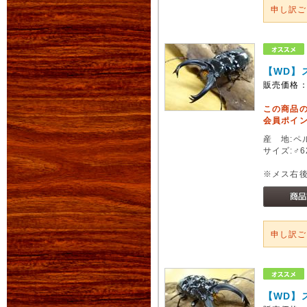
申し訳
【WD】
販売価格
この商品
会員ポイン
産 地:ペ
サイズ:♂6
※メス右
申し訳
【WD】