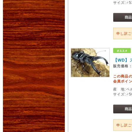
サイズ:♂
申し訳
【WD】
販売価格
この商品
会員ポイン
産 地:ペ
サイズ:♂
申し訳