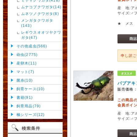
ミヤマクワガタ(418)
ムナコブクワガタ(14)
産 地:ア
サイズ:♂
ムネツノクワガタ(8)
メンガタクワガタ
★ メス
(143)
レギウスオオツヤクワ
ガタ(47)
その他成虫(566)
幼虫(2775)
申し訳
産卵木(11)
マット(7)
菌糸(10)
パプアキ
飼育ケース(10)
販売価格
書籍(91)
この商品
会員ポイン
飼育用品(79)
産 地:ア
極シリーズ(12)
サイズ:♂