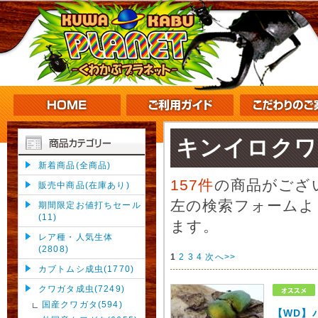
キンイロクワ
新着商品(全商品)
157件
の商品がござ
販売中商品(在庫あり)
左の検索フォームよ
期間限定お値打ちセール
(11)
ます。
レア種・人気生体
(2808)
1
2
3
4
次へ>>
カブトムシ成虫(1770)
クワガタ成虫(7249)
国産クワガタ(594)
【WD】