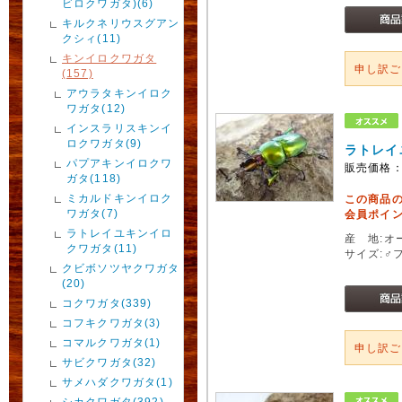
ビロクワガタ)(6)
キルクネリウスグアン
クシィ(11)
キンイロクワガタ
申し訳
(157)
アウラタキンイロク
ワガタ(12)
インスラリスキンイ
ロクワガタ(9)
ラトレイ
パプアキンイロクワ
販売価格
ガタ(118)
ミカルドキンイロク
この商品
ワガタ(7)
会員ポイン
ラトレイユキンイロ
産 地:
クワガタ(11)
サイズ:♂
クビボソツヤクワガタ
(20)
コクワガタ(339)
コフキクワガタ(3)
コマルクワガタ(1)
申し訳
サビクワガタ(32)
サメハダクワガタ(1)
シカクワガタ(392)