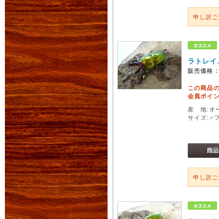
申し訳
ラトレイ
販売価格
この商品
会員ポイン
産 地:オ
サイズ:♂
申し訳