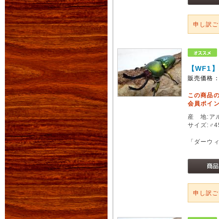
申し訳
【WF1
販売価格
この商品
会員ポイン
産 地:ア
サイズ:♂
「ダーウ
申し訳