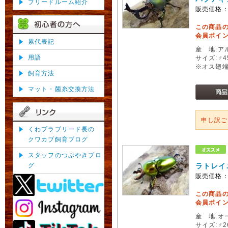
ブリードルーム紹介
販売価格
この商品
会員ポイン
累代表記
産 地:ア
用語
サイズ:♂
※オス翅
飼育方法
マット・菌糸交換方法
申し訳
くわプラブリード長の
クワカブ飼育ブログ
スタッフのつぶやきブロ
グ
ラトレイ
販売価格
この商品
会員ポイン
産 地:
サイズ:♂