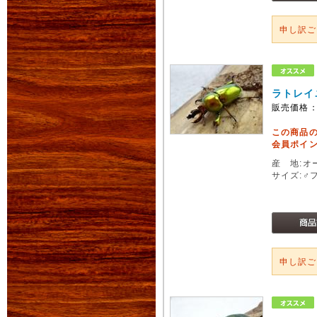
申し訳
ラトレイ
販売価格
この商品
会員ポイン
産 地:オ
サイズ:♂
申し訳