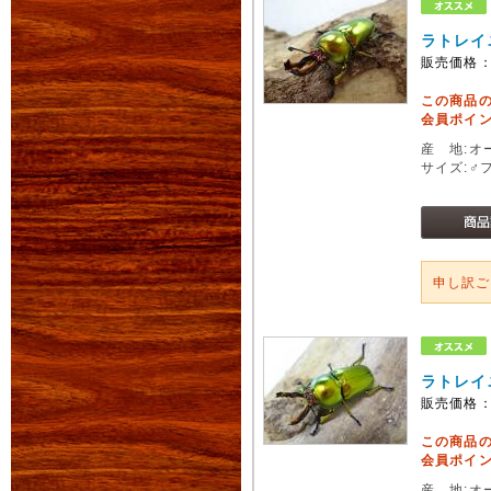
ラトレイ
販売価格
この商品
会員ポイン
産 地:オ
サイズ:♂
申し訳
ラトレイ
販売価格
この商品
会員ポイン
産 地:オ