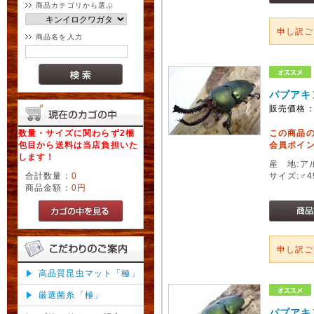
商品カテゴリから選ぶ
申し訳
商品名を入力
パプアキ
販売価格
数量・サイズに関わらず2梱
この商品
包目から送料は当店負担いた
会員ポイン
します！
産 地:ア
合計数量：
0
サイズ:♂
商品金額：
0円
申し訳
高品質昆虫マット「極」
厳選菌糸「極」
パプアキ