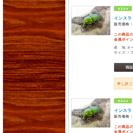
インスラ
販売価格
この商品
会員ポイン
産 地:オ
サイズ:♂
申し訳
インスラ
販売価格
この商品
会員ポイン