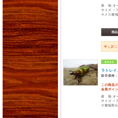
産 地:オ
サイズ:♂
※メス翅
申し訳
ラトレイ
販売価格
この商品
会員ポイン
産 地:オ
サイズ:♂
※翅端部