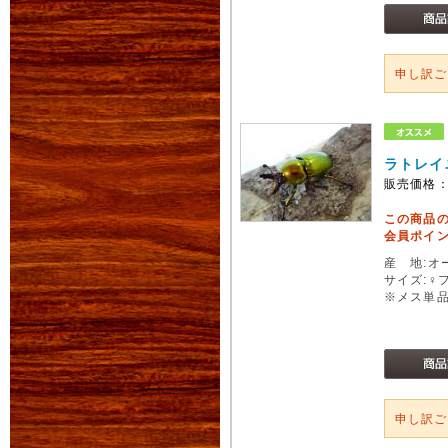
申し訳
ラトレイ
販売価格
この商品
会員ポイン
産 地:オ
サイズ:♀
※メス単
申し訳