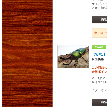
サイズ:♂
※オス翅
申し訳
【WF1
販売価格
この商品
会員ポイン
産 地:ア
サイズ:♂
「ダーウ