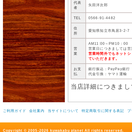
代表
矢田洋次郎
者
TEL
0566-91-4482
住
愛知県知立市鳥居3-2-7
所
AM11:00～PM10：00
営
営業日につきましては営
業
営業時間外でもネットシ
ていただきます。
お支
銀行振込：PayPay銀行
払
代金引換：ヤマト運輸
当店詳細につきまし
ご利用ガイド
会社案内
当サイトについて
特定商取引に関する表記
プ
Copyright © 2005-2026 kuwakabu planet All rights reserved.