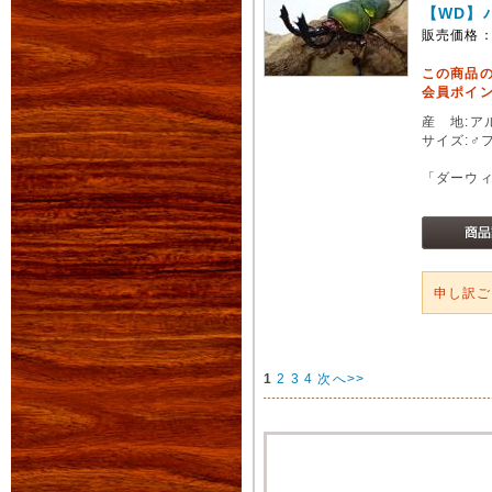
【WD】
販売価格
この商品
会員ポイン
産 地:ア
サイズ:♂
「ダーウ
申し訳
1
2
3
4
次へ>>