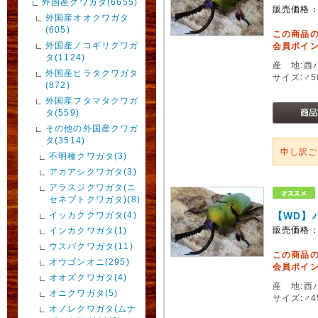
外国産クワガタ(6655)
販売価格
外国産オオクワガタ
(605)
この商品
外国産ノコギリクワガ
会員ポイン
タ(1124)
産 地:西
外国産ヒラタクワガタ
サイズ:♂
(872)
外国産フタマタクワガ
タ(559)
その他の外国産クワガ
タ(3514)
申し訳
不明種クワガタ(3)
アカアシクワガタ(3)
アラスジクワガタ(ニ
セネブトクワガタ)(8)
イッカククワガタ(4)
【WD】
販売価格
インカクワガタ(1)
ウスバクワガタ(11)
この商品
オウゴンオニ(295)
会員ポイン
オオズクワガタ(4)
産 地:西
オニクワガタ(5)
サイズ:♂
オノレクワガタ(ムナ