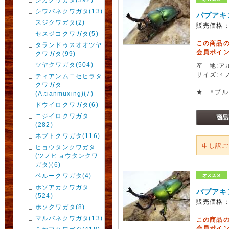
シワバネクワガタ(13)
パプアキ
スジクワガタ(2)
販売価格
セスジコクワガタ(5)
この商品
タランドゥスオオツヤ
会員ポイン
クワガタ(99)
ツヤクワガタ(504)
産 地:ア
サイズ:♂
ティアンムニセヒラタ
クワガタ
★ ♀ブ
(A.tianmuxing)(7)
ドウイロクワガタ(6)
ニジイロクワガタ
(282)
ネブトクワガタ(116)
申し訳
ヒョウタンクワガタ
(ツノヒョウタンクワ
ガタ)(6)
ペルークワガタ(4)
ホソアカクワガタ
パプアキ
(524)
販売価格
ホソクワガタ(8)
マルバネクワガタ(13)
この商品
会員ポイン