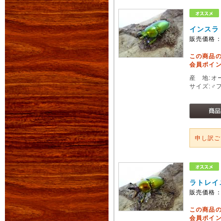
インスラ
販売価格
この商品
会員ポイン
産 地:オ
サイズ:♂
申し訳
ラトレイ
販売価格
この商品
会員ポイン