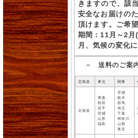
きますので、該
安全なお届けの
頂けます。ご希
期間：11月～2月
月、気候の変化
－ 送料のご案
北海道
東北
関東
茨城
青森
栃木
秋田
群馬
岩手
埼玉
北海道
宮城
千葉
山形
神奈川
福島
山梨
東京