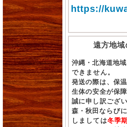
https://kuw
遠方地域
沖縄・北海道地
できません。
発送の際は、保
生体の安全が保
誠に申し訳ござ
森・秋田ならびに
しましては
冬季