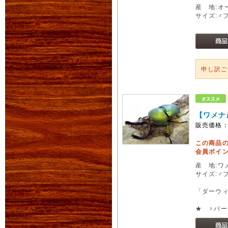
産 地:オ
サイズ:♂
申し訳
【ワメナ
販売価格
この商品
会員ポイン
産 地:ワ
サイズ:♂
「ダーウ
★ ♀パ