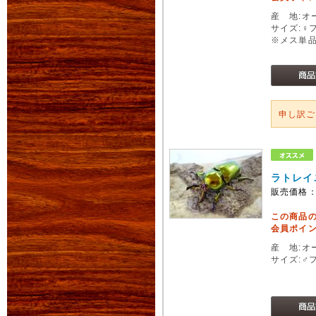
産 地:オ
サイズ:♀
※メス単
申し訳
ラトレイ
販売価格
この商品
会員ポイン
産 地:オ
サイズ:♂