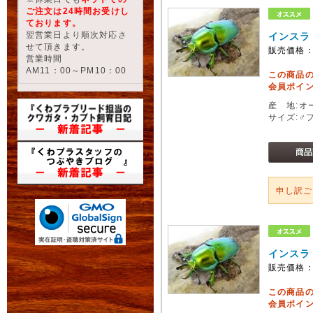
ご注文は24時間お受けし
ております。
翌営業日より順次対応さ
インスラ
せて頂きます。
販売価格
営業時間
AM11：00～PM10：00
この商品
会員ポイン
産 地:オ
サイズ:♂
申し訳
インスラ
販売価格
この商品
会員ポイン