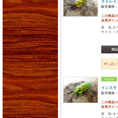
ラトレイ
販売価格
この商品
会員ポイン
産 地:オ
サイズ:♂
申し訳
インスラ
販売価格
この商品
会員ポイン
産 地:オ