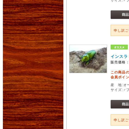
サイズ:♂
申し訳
インスラ
販売価格
この商品
会員ポイン
産 地:オ
サイズ:♂
申し訳