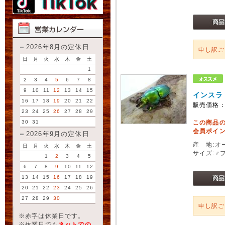
2026年8月の定休日
申し訳
日
月
火
水
木
金
土
1
2
3
4
5
6
7
8
9
10
11
12
13
14
15
インスラ
16
17
18
19
20
21
22
販売価格
23
24
25
26
27
28
29
30
31
この商品
会員ポイン
2026年9月の定休日
産 地:オ
日
月
火
水
木
金
土
サイズ:♂
1
2
3
4
5
6
7
8
9
10
11
12
13
14
15
16
17
18
19
20
21
22
23
24
25
26
27
28
29
30
申し訳
※赤字は休業日です。
※休業日でも
ネットでの