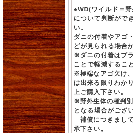
●WD(ワイルド＝
について判断がで
い。
ダニの付着やアゴ
どが見られる場合
※ダニの付着はブ
ことで軽減するこ
※極端なアゴ欠け
は出来る限りわか
上ご購入下さい。
※野外生体の種判別
となる場合がござ
補償につきまして
承下さい。