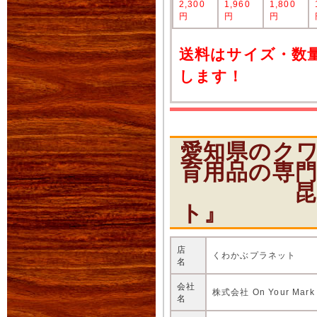
2,300
1,960
1,800
円
円
円
送料はサイズ・数
します！
愛知県のク
育用品の専
昆虫ショ
ト』
店
くわかぶプラネット
名
会社
株式会社 On Your Mark
名