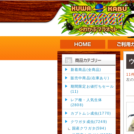
新着商品(全商品)
11
販売中商品(在庫あり)
左
期間限定お値打ちセール
(11)
レア種・人気生体
(2808)
カブトムシ成虫(1770)
クワガタ成虫(7249)
国産クワガタ(594)