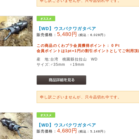
申し訳ございませんが、只今品切れ中です。
【WD】ウスバクワガタペア
5,480円
販売価格：
(税込：
6,028
円）
この商品のくわプラ会員獲得ポイント：
0
Pt
会員ポイントは1pt=1円の割引ポイントとしてご利用
産 地:台湾 桃園縣拉拉山 WD
サイズ:♂35mm ♀19mm
申し訳ございませんが、只今品切れ中です。
【WD】ウスバクワガタペア
4,680円
販売価格：
(税込：
5,148
円）