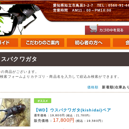
愛知県知立市鳥居3-2-7 TEL：0566-91-448
営業時間 AM11：00～PM10:00
ウスバクワガタ
件
の商品がございます。
の検索フォームよりカテゴリ・商品名を入力して絞込み検索ができます。
価格順
新着順(在庫あり
【WD】ウスバクワガタ(kishidai)ペア
通常価格：
19,800円
(税込：
21,780
円）
17,800円
販売価格：
(税込：
19,580
円）