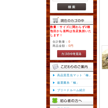
数量・サイズに関わらず2梱
包目から送料は当店負担いた
します！
合計数量：
0
商品金額：
0円
高品質昆虫マット「極」
厳選菌糸「極」
ブリードルーム紹介