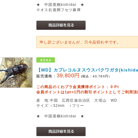
★ 中国亜種kishidai ★
※オス右後脚フセツ麻痺
申し訳ございませんが、只今品切れ中です。
【WD】カプレコルヌスウスバクワガタ(kishida
39,800円
販売価格：
(税込：
43,780
円）
この商品のくわプラ会員獲得ポイント：
0
Pt
会員ポイントは1pt=1円の割引ポイントとしてご利用
産 地:中国 広西壮族自治区 大瑶山 WD
サイズ:♂32mm ♀フリー
★ 中国亜種kishidai ★