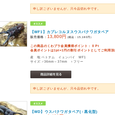
申し訳ございませんが、只今品切れ中です。
【WF1】カプレコルヌスウスバクワガタペア
13,800円
販売価格：
(税込：
15,180
円）
この商品のくわプラ会員獲得ポイント：
0
Pt
会員ポイントは1pt=1円の割引ポイントとしてご利用
産 地:ベトナム イェンバイ WF1
サイズ:♂36mm～37mm ♀フリー
申し訳ございませんが、只今品切れ中です。
【WD】ウスバクワガタペア(♀黒化型)