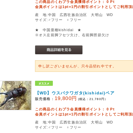
この商品のくわプラ会員獲得ポイント：
0
Pt
会員ポイントは1pt=1円の割引ポイントとしてご利用
産 地:中国 広西壮族自治区 大明山 WD
サイズ:♂フリー ♀フリー
★ 中国亜種kishidai ★
※オス左前脚フセツ欠け、右前脚脛節欠け
申し訳ございませんが、只今品切れ中です。
【WD】ウスバクワガタ(kishidai)ペア
19,800円
販売価格：
(税込：
21,780
円）
この商品のくわプラ会員獲得ポイント：
0
Pt
会員ポイントは1pt=1円の割引ポイントとしてご利用
産 地:中国 広西壮族自治区 大明山 WD
サイズ:♂フリー ♀フリー