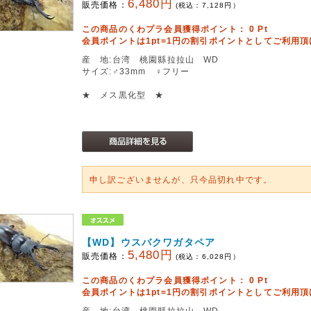
6,480円
販売価格：
(税込：
7,128
円）
この商品のくわプラ会員獲得ポイント：
0
Pt
会員ポイントは1pt=1円の割引ポイントとしてご利用
産 地:台湾 桃園縣拉拉山 WD
サイズ:♂33mm ♀フリー
★ メス黒化型 ★
申し訳ございませんが、只今品切れ中です。
【WD】ウスバクワガタペア
5,480円
販売価格：
(税込：
6,028
円）
この商品のくわプラ会員獲得ポイント：
0
Pt
会員ポイントは1pt=1円の割引ポイントとしてご利用
産 地:台湾 桃園縣拉拉山 WD