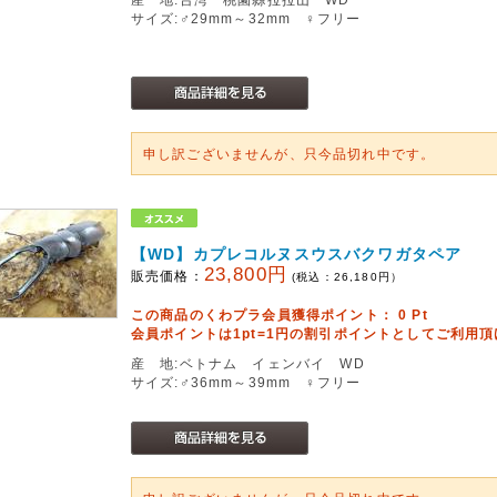
サイズ:♂29mm～32mm ♀フリー
申し訳ございませんが、只今品切れ中です。
【WD】カプレコルヌスウスバクワガタペア
23,800円
販売価格：
(税込：
26,180
円）
この商品のくわプラ会員獲得ポイント：
0
Pt
会員ポイントは1pt=1円の割引ポイントとしてご利用
産 地:ベトナム イェンバイ WD
サイズ:♂36mm～39mm ♀フリー