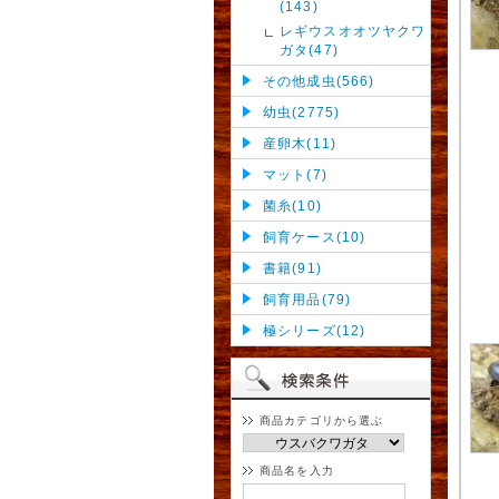
(143)
レギウスオオツヤクワ
ガタ(47)
その他成虫(566)
幼虫(2775)
産卵木(11)
マット(7)
菌糸(10)
飼育ケース(10)
書籍(91)
飼育用品(79)
極シリーズ(12)
商品カテゴリから選ぶ
商品名を入力