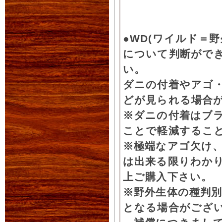
●WD(ワイルド＝
について判断がで
い。
ダニの付着やアゴ
どが見られる場合
※ダニの付着はブ
ことで軽減するこ
※極端なアゴ欠け
は出来る限りわか
上ご購入下さい。
※野外生体の種判別
となる場合がござ