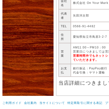
会社
株式会社 On Your Mark
名
代表
矢田洋次郎
者
TEL
0566-91-4482
住
愛知県知立市鳥居3-2-7
所
AM11:00～PM10：00
営
営業日につきましては営
業
営業時間外でもネットシ
ていただきます。
お支
銀行振込：PayPay銀行
払
代金引換：ヤマト運輸
当店詳細につきまし
ご利用ガイド
会社案内
当サイトについて
特定商取引に関する表記
プ