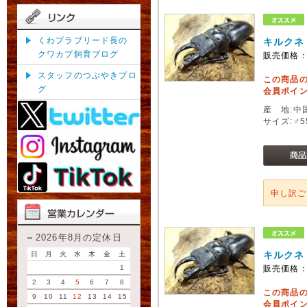
くわプラブリード長の
キルクネ
クワカブ飼育ブログ
販売価格
スタッフのつぶやきブロ
この商品
グ
会員ポイン
産 地:中
サイズ:♂5
申し訳
2026年8月の定休日
キルクネ
日
月
火
水
木
金
土
1
販売価格
2
3
4
5
6
7
8
この商品
9
10
11
12
13
14
15
会員ポイン