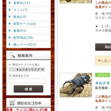
この商品
産卵木(11)
会員ポイン
マット(7)
産 地:中
菌糸(10)
サイズ:♂
飼育ケース(10)
★ 1♂2
※オス翅
書籍(91)
飼育用品(79)
極シリーズ(12)
申し訳
商品カテゴリから選ぶ
商品名を入力
キルクネ
販売価格
この商品
会員ポイン
産 地:中
数量・サイズに関わらず2梱