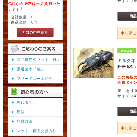
サイズ:♂
包目から送料は当店負担いた
します！
合計数量：
0
商品金額：
0円
申し訳
高品質昆虫マット「極」
キルクネ
販売価格
厳選菌糸「極」
この商品
ブリードルーム紹介
会員ポイン
産 地:中
サイズ:♂
累代表記
用語
飼育方法
申し訳
マット・菌糸交換方法