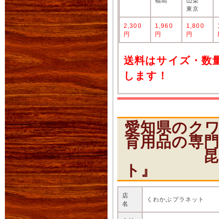
福島
山梨
東京
2,300
1,960
1,800
円
円
円
送料はサイズ・数
します！
愛知県のク
育用品の専
昆虫ショ
ト』
店
くわかぶプラネット
名