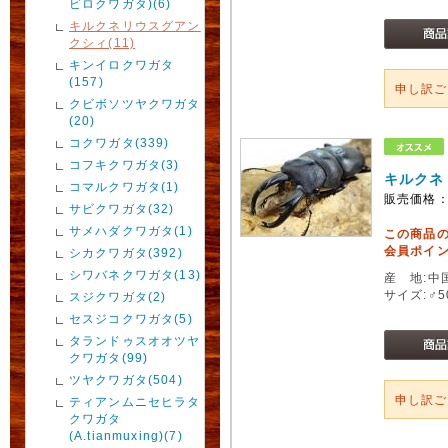
ビロクワガタ)(6)
キルクネリウスグアン
クシィ(11)
キンイロクワガタ
(157)
申し訳
クビボソツヤクワガタ
(20)
コクワガタ(339)
コフキクワガタ(3)
キルクネ
コマルクワガタ(1)
販売価格
サビクワガタ(32)
サメハダクワガタ(1)
この商品
会員ポイン
シカクワガタ(392)
シワバネクワガタ(13)
産 地:中
サイズ:♂
スジクワガタ(2)
セスジコクワガタ(5)
タランドゥスオオツヤ
クワガタ(99)
ツヤクワガタ(504)
申し訳
ティアンムニセヒラタ
クワガタ
(A.tianmuxing)(7)