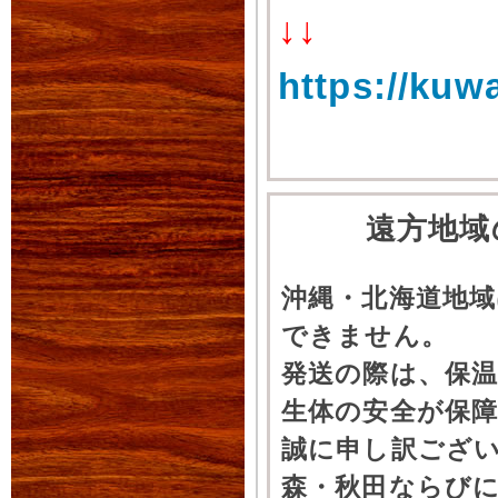
↓↓
https://kuw
遠方地域
沖縄・北海道地
できません。
発送の際は、保
生体の安全が保
誠に申し訳ござ
森・秋田ならびに