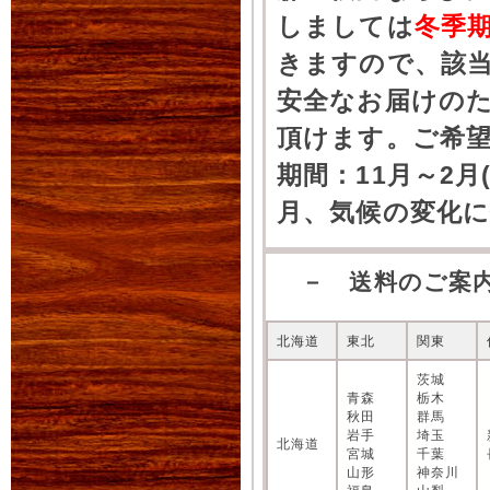
しましては
冬季
きますので、該
安全なお届けの
頂けます。ご希
期間：11月～2月
月、気候の変化
－ 送料のご案
北海道
東北
関東
茨城
青森
栃木
秋田
群馬
岩手
埼玉
北海道
宮城
千葉
山形
神奈川