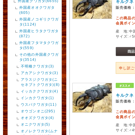
外国産クワガタ(6655)
キルクネ
外国産オオクワガタ
販売価格
(605)
この商品
外国産ノコギリクワガ
会員ポイン
タ(1124)
外国産ヒラタクワガタ
産 地:中
(872)
サイズ:♂
外国産フタマタクワガ
タ(559)
その他の外国産クワガ
タ(3514)
不明種クワガタ(3)
申し訳
アカアシクワガタ(3)
アラスジクワガタ(ニ
セネブトクワガタ)(8)
イッカククワガタ(4)
キルクネ
インカクワガタ(1)
販売価格
ウスバクワガタ(11)
オウゴンオニ(295)
この商品
会員ポイン
オオズクワガタ(4)
オニクワガタ(5)
産 地:中
サイズ:♂
オノレクワガタ(ムナ