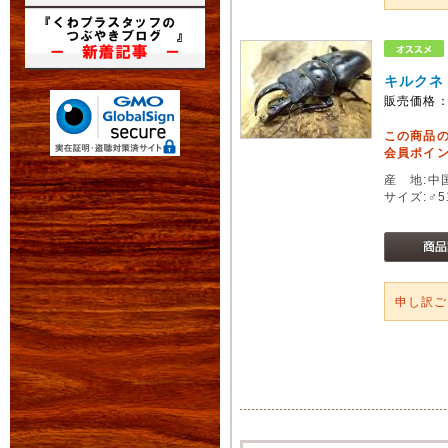
キルクネ
販売価格
この商品
会員ポイン
産 地:中
サイズ:♂5
申し訳