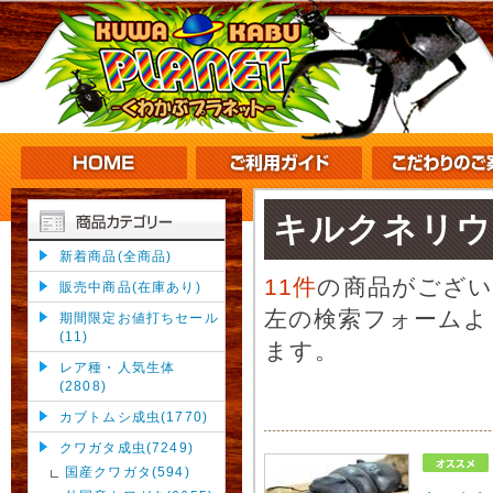
キルクネリウ
新着商品(全商品)
11件
の商品がござ
販売中商品(在庫あり)
左の検索フォームよ
期間限定お値打ちセール
(11)
ます。
レア種・人気生体
(2808)
カブトムシ成虫(1770)
クワガタ成虫(7249)
国産クワガタ(594)