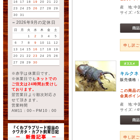
16
17
18
19
20
21
22
産 地:中
23
24
25
26
27
28
29
サイズ:♂5
30
31
2026年9月の定休日
日
月
火
水
木
金
土
1
2
3
4
5
6
7
8
9
10
11
12
申し訳
13
14
15
16
17
18
19
20
21
22
23
24
25
26
27
28
29
30
キルクネ
※赤字は休業日です。
※休業日でも
ネットでの
販売価格
ご注文は24時間お受けし
ております。
この商品
翌営業日より順次対応さ
会員ポイン
せて頂きます。
産 地:中
営業時間
サイズ:♂4
AM11：00～PM10：00
申し訳