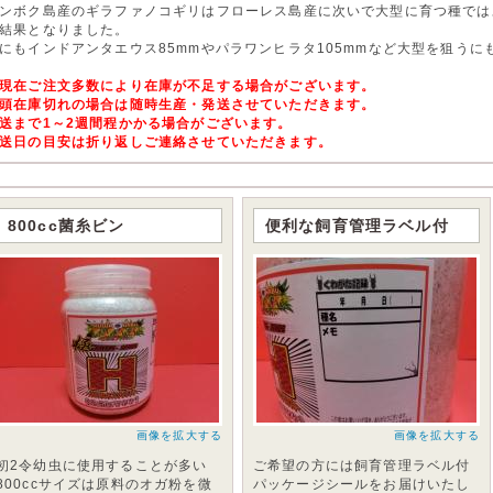
ンボク島産のギラファノコギリはフローレス島産に次いで大型に育つ種ではあ
結果となりました。
にもインドアンタエウス85mmやパラワンヒラタ105mmなど大型を狙う
現在ご注文多数により在庫が不足する場合がございます。
頭在庫切れの場合は随時生産・発送させていただきます。
送まで1～2週間程かかる場合がございます。
送日の目安は折り返しご連絡させていただきます。
800cc菌糸ビン
便利な飼育管理ラベル付
画像を拡大する
画像を拡大する
初2令幼虫に使用することが多い
ご希望の方には飼育管理ラベル付
800ccサイズは原料のオガ粉を微
パッケージシールをお届けいたし