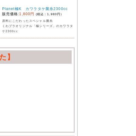
Planet極K カワラタケ菌糸2300cc
販売価格:
1,800円
(税込：1,980円）
原料にこだわったスペシャル菌糸
くわプラオリジナル「極シリーズ」のカワラタ
ケ2300cc
た】