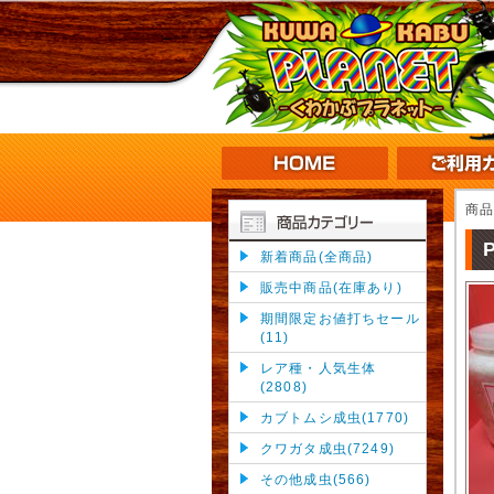
商
新着商品(全商品)
販売中商品(在庫あり)
期間限定お値打ちセール
(11)
レア種・人気生体
(2808)
カブトムシ成虫(1770)
クワガタ成虫(7249)
その他成虫(566)