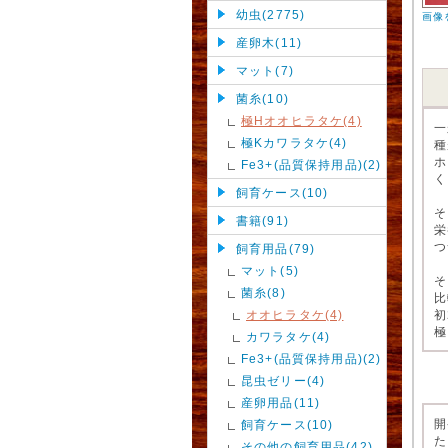
幼虫(2775)
画像
産卵木(11)
マット(7)
菌糸(10)
極Hオオヒラタケ(4)
一
極Kカワラタケ(4)
種
ホ
Fe3+(品質保持用品)(2)
く
飼育ケース(10)
そ
書籍(91)
栄
つ
飼育用品(79)
マット(5)
そ
菌糸(8)
比
オオヒラタケ(4)
初
極
カワラタケ(4)
Fe3+(品質保持用品)(2)
昆虫ゼリー(4)
産卵用品(11)
開
飼育ケース(10)
た
その他の飼育用品(42)