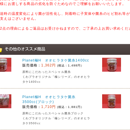
客様にお渡しする商品の劣化を防ぐためなのでご理解をお願いいたします。
配送時の温度変化により菌が活性化し、到着時に子実体や菌糸のヒビ割れ等が
し支えはございません。
記2点の理由によるご返品はお受けかねますので、ご了承の上お買い求めくだ
Planet極H オオヒラタケ菌糸1400cc
販売価格：
1,362円
(税込：1,498円）
原料にこだわったスペシャル菌糸
くわプラオリジナル「極シリーズ」のオオヒラ
タケ1400cc
Planet極H オオヒラタケ菌糸
3500cc(ブロック)
販売価格：
1,710円
(税込：1,881円）
原料にこだわったスペシャル菌糸ブロック
くわプラオリジナル「極シリーズ」のオオヒラ
タケ3500cc