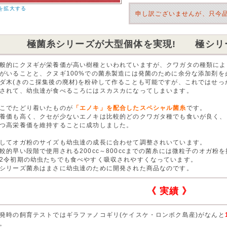
を拡大する
申し訳ございませんが、只今
極菌糸シリーズが大型個体を実現! 極シリ
般的にクヌギが栄養価が高い樹種といわれていますが、クワガタの種類によ
がいることと、クヌギ100%での菌糸製造には発菌のために余分な添加剤を
ダ木(きのこ採集後の廃材)を粉砕して作ることも可能ですが、これではせ
されて、幼虫達が食べるころにはスカスカになってしまいます。
こでたどり着いたものが
「エノキ」を配合したスペシャル菌糸
です。
養価も高く、クセが少ないエノキは比較的どのクワガタ種でも食いが良く、
つ高栄養価を維持することに成功しました。
してオガ粉のサイズも幼虫達の成長に合わせて調整されいています。
較的早い段階で使用される200cc～800ccまでの菌糸には微粒子のオガ粉
2令初期の幼虫たちでも食べやすく吸収されやすくなっています。
シリーズ菌糸はまさに幼虫達のために開発された商品なのです。
《 実績 》
発時の飼育テストではギラファノコギリ(ケイスケ・ロンボク島産)がなんと
。