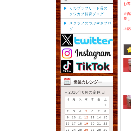
お
くわプラブリード長の
※
クワカブ飼育ブログ
差
スタッフのつぶやきブロ
上
グ
2026年8月の定休日
日
月
火
水
木
金
土
1
2
3
4
5
6
7
8
9
10
11
12
13
14
15
16
17
18
19
20
21
22
23
24
25
26
27
28
29