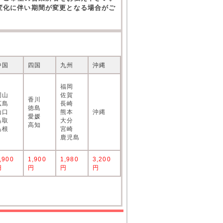
の変化に伴い期間が変更となる場合がご
中国
四国
九州
沖縄
福岡
岡山
佐賀
香川
広島
長崎
徳島
山口
熊本
沖縄
愛媛
鳥取
大分
高知
島根
宮崎
鹿児島
,900
1,900
1,980
3,200
円
円
円
円