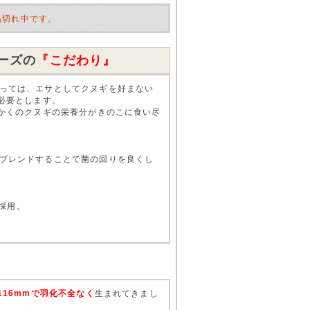
品切れ中です。
ーズの
『こだわり』
っては、エサとしてクヌギを好まない
必要とします。
っかくのクヌギの栄養分がきのこに食い尽
ブレンドすることで菌の回りを良くし
を採用。
116mmで羽化不全なく
生まれてきまし