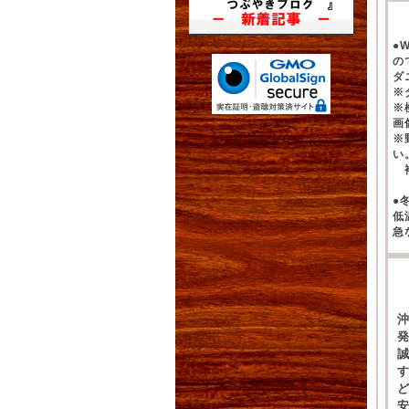
●
の
ダ
※
※
画
※
い
補
●
低
急