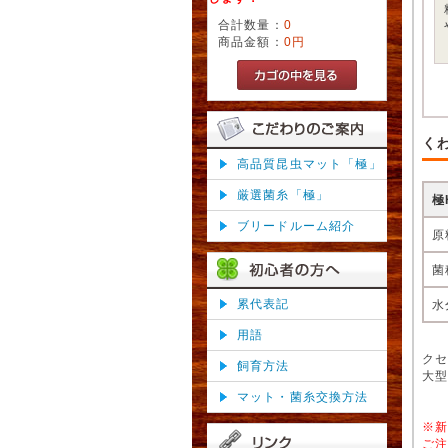
合計数量：
0
商品金額：
0円
く
高品質昆虫マット「極」
厳選菌糸「極」
極
ブリードルーム紹介
原
菌
累代表記
水
用語
ク
飼育方法
大
マット・菌糸交換方法
※
ご注