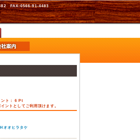
2 FAX:0566-91-4483
イント：
6
Pt
引ポイントとしてご利用頂けます。
t極Hオオヒラタケ