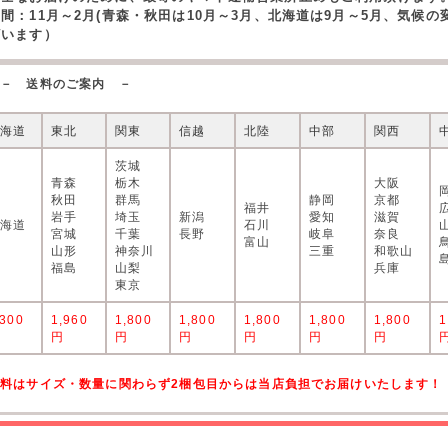
期間：11月～2月(青森・秋田は10月～3月、北海道は9月～5月、気候
ざいます）
－ 送料のご案内 －
北海道
東北
関東
信越
北陸
中部
関西
茨城
青森
栃木
大阪
秋田
群馬
静岡
京都
福井
岩手
埼玉
新潟
愛知
滋賀
北海道
石川
宮城
千葉
長野
岐阜
奈良
富山
山形
神奈川
三重
和歌山
福島
山梨
兵庫
東京
,300
1,960
1,800
1,800
1,800
1,800
1,800
1
円
円
円
円
円
円
円
送料はサイズ・数量に関わらず2梱包目からは当店負担でお届けいたします！