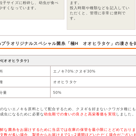
粒子サイズに粉砕し、幼虫が食べ
ます。
やすくなっています。
投入時期や種類などを記入してい
ただくと、管理に非常に便利で
す。
わプラオリジナルスペシャル菌糸「極H オオヒラタケ」の凄さを
H(オオヒラタケ)
料
エノキ70%:クヌギ30%
種
オオヒラタケ
分量
50%
セのないエノキを原料として配合するため、クヌギを好まないクワガタ種にも
型成虫になるために必要な
幼虫期での食いの良さと高栄養価を実現
しました。
新鮮な菌糸をお届けするために当店では在庫の保管を最小限にとどめておりま
文数が多い場合、製造からお届けまで1～2週間ほどいただく場合がござい