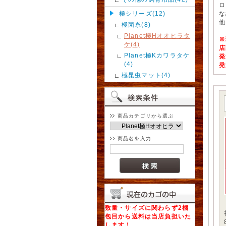
ロ
極シリーズ(12)
な
他
極菌糸(8)
Planet極Hオオヒラタ
※
ケ(4)
店
Planet極Kカワラタケ
発
(4)
発
極昆虫マット(4)
商品カテゴリから選ぶ
商品名を入力
数量・サイズに関わらず2梱
包目から送料は当店負担いた
します！