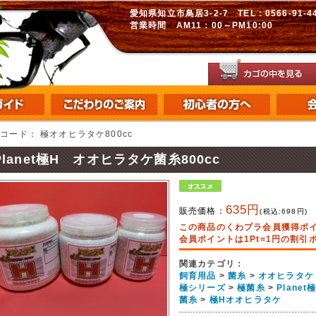
愛知県知立市鳥居3-2-7 TEL：0566-91-448
営業時間 AM11：00～PM10:00
品コード：
極オオヒラタケ800cc
Planet極H オオヒラタケ菌糸800cc
635円
販売価格：
(税込:
698
円)
この商品のくわプラ会員獲得ポ
会員ポイントは1Pt=1円の割
関連カテゴリ：
飼育用品
>
菌糸
>
オオヒラタケ
極シリーズ
>
極菌糸
>
Plane
菌糸
>
極Hオオヒラタケ