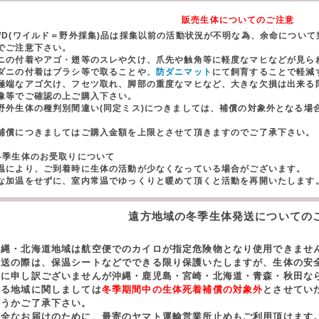
販売生体についてのご注意
WD(ワイルド＝野外採集)品は採集以前の活動状況が不明な為、余命につい
でご注意下さい。
ニの付着やアゴ・翅等のスレや欠け、爪先や触角等に軽度なマヒなどが見ら
ダニの付着はブラシ等で取ることや、
防ダニマット
にて飼育することで軽減
極端なアゴ欠け、フセツ取れ、脚部の重度なマヒなど、大きな欠損は出来る
像等でご確認の上ご購入下さい。
野外生体の種判別間違い(同定ミス)につきましては、補償の対象外となる場
。
償につきましてはご購入金額を上限とさせて頂きますのでご了承下さい。
冬季生体のお受取りについて
温により、ご到着時に生体の活動が少なくなっている場合がございます。
な加温をせずに、室内常温でゆっくりと暖めて頂くと活動を再開いたします
遠方地域の冬季生体発送についての
沖縄・北海道地域は航空便でのカイロが指定危険物となり使用できませ
発送の際は、保温シートなどでできる限り保護いたしますが、生体の安
誠に申し訳ございませんが沖縄・鹿児島・宮崎・北海道・青森・秋田な
する地域に関しましては
冬季期間中の生体死着補償の対象外
とさせてい
どうかご了承下さい。
安全なお届けのために、最寄のヤマト運輸営業所止めもご利用頂けます