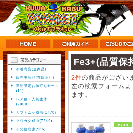
Fe3+(品質保
新着商品(全商品)
2件
の商品がござい
販売中商品(在庫あり)
左の検索フォームよ
期間限定お値打ちセール
(11)
ます。
レア種・人気生体
(2808)
カブトムシ成虫(1770)
クワガタ成虫(7249)
その他成虫(566)