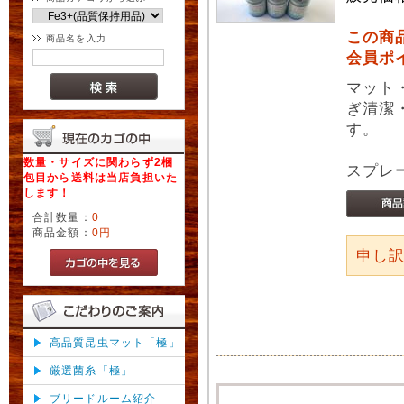
この商
商品名を入力
会員ポ
マット
ぎ清潔
す。
数量・サイズに関わらず2梱
スプレ
包目から送料は当店負担いた
します！
合計数量：
0
商品金額：
0円
申し
高品質昆虫マット「極」
厳選菌糸「極」
ブリードルーム紹介