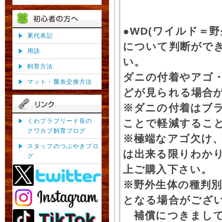
●WD(ワイルド＝
累代表記
について判断がで
用語
い。
飼育方法
ダニの付着やアゴ
マット・菌糸交換方法
どが見られる場合
※ダニの付着はブ
くわプラブリード長の
ことで軽減するこ
クワカブ飼育ブログ
※極端なアゴ欠け
スタッフのつぶやきブロ
は出来る限りわか
グ
上ご購入下さい。
※野外生体の種判別
となる場合がござ
補償につきまして