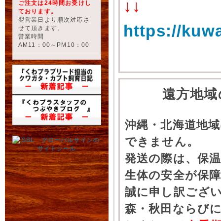
↓↓
ご注文は24時間お受けし
ております。
翌営業日より順次対応さ
https://kuw
せて頂きます。
営業時間
AM11：00～PM10：00
遠方地域
沖縄・北海道地
できません。
発送の際は、保
生体の安全が保
誠に申し訳ござ
森・秋田ならびに