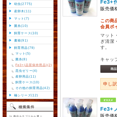
Fe3
幼虫(2775)
販売価
産卵木(11)
マット(7)
この商
菌糸(10)
会員ポ
飼育ケース(10)
マット
書籍(91)
ぎ清潔
す。
飼育用品(79)
マット(5)
キャッ
菌糸(8)
Fe3+(品質保持用品)(2)
昆虫ゼリー(4)
産卵用品(11)
飼育ケース(10)
申し
その他の飼育用品(42)
極シリーズ(12)
Fe3
販売価
商品カテゴリから選ぶ