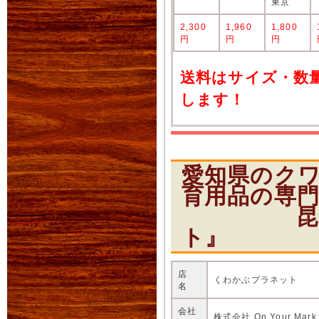
東京
2,300
1,960
1,800
円
円
円
送料はサイズ・数
します！
愛知県のク
育用品の専
昆虫ショ
ト』
店
くわかぶプラネット
名
会社
株式会社 On Your Mark