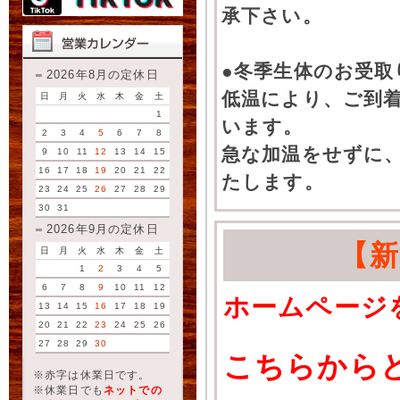
承下さい。
●冬季生体のお受取
2026年8月の定休日
低温により、ご到
日
月
火
水
木
金
土
1
います。
2
3
4
5
6
7
8
急な加温をせずに
9
10
11
12
13
14
15
16
17
18
19
20
21
22
たします。
23
24
25
26
27
28
29
30
31
2026年9月の定休日
【
日
月
火
水
木
金
土
1
2
3
4
5
6
7
8
9
10
11
12
ホームページ
13
14
15
16
17
18
19
20
21
22
23
24
25
26
27
28
29
30
こちらから
※赤字は休業日です。
※休業日でも
ネットでの