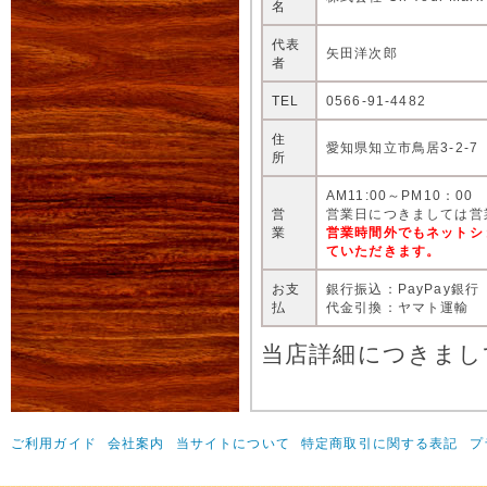
名
代表
矢田洋次郎
者
TEL
0566-91-4482
住
愛知県知立市鳥居3-2-7
所
AM11:00～PM10：00
営
営業日につきましては営
業
営業時間外でもネットシ
ていただきます。
お支
銀行振込：PayPay銀行
払
代金引換：ヤマト運輸
当店詳細につきまし
ご利用ガイド
会社案内
当サイトについて
特定商取引に関する表記
プ