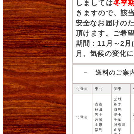
しましては
冬季
きますので、該
安全なお届けの
頂けます。ご希
期間：11月～2月
月、気候の変化
－ 送料のご案
北海道
東北
関東
茨城
青森
栃木
秋田
群馬
岩手
埼玉
北海道
宮城
千葉
山形
神奈川
福島
山梨