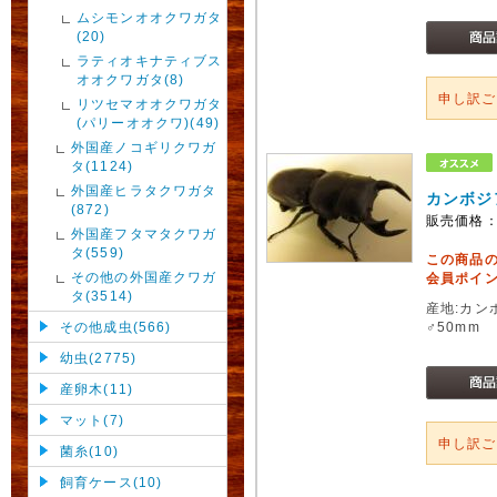
ムシモンオオクワガタ
(20)
ラティオキナティブス
オオクワガタ(8)
申し訳
リツセマオオクワガタ
(パリーオオクワ)(49)
外国産ノコギリクワガ
タ(1124)
外国産ヒラタクワガタ
カンボジ
(872)
販売価格
外国産フタマタクワガ
タ(559)
この商品
その他の外国産クワガ
会員ポイン
タ(3514)
産地:カン
その他成虫(566)
♂50mm 
幼虫(2775)
産卵木(11)
マット(7)
申し訳
菌糸(10)
飼育ケース(10)