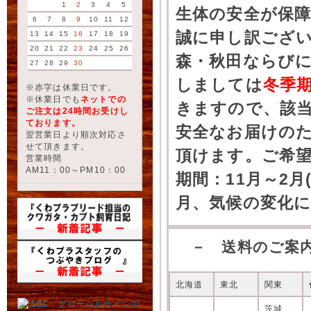
1
2
3
4
5
生体の安全が保
6
7
8
9
10
11
12
誠に申し訳ござ
13
14
15
16
17
18
19
20
21
22
23
24
25
26
森・秋田ならびに
27
28
29
30
しましては
冬季
※赤字は休業日です。
※休業日でも
ネットでの
きますので、該
ご注文は24時間お受けし
ております。
安全なお届けの
翌営業日より順次対応さ
せて頂きます。
頂けます。ご希
営業時間
AM11：00～PM10：00
期間：11月～2月
月、気候の変化
－ 送料のご案
北海道
東北
関東
茨城