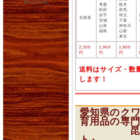
青森
栃木
秋田
群馬
岩手
埼玉
北海道
宮城
千葉
山形
神奈川
福島
山梨
東京
2,300
1,960
1,800
円
円
円
送料はサイズ・数
します！
愛知県のク
育用品の専
昆虫ショ
ト』