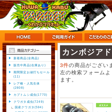
カンボジアド
新着商品(全商品)
3件
の商品がござい
販売中商品(在庫あり)
左の検索フォームよ
期間限定お値打ちセール
(11)
ます。
レア種・人気生体
(2808)
カブトムシ成虫(1770)
クワガタ成虫(7249)
国産クワガタ(594)