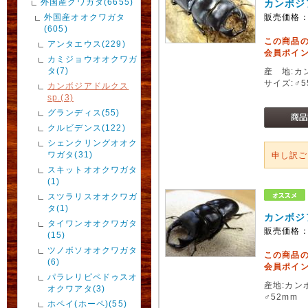
外国産クワガタ(6655)
カンボジ
外国産オオクワガタ
販売価格
(605)
この商品
アンタエウス(229)
会員ポイン
カミジョウオオクワガ
タ(7)
産 地:カ
サイズ:♂5
カンボジアドルクス
sp.(3)
グランディス(55)
クルビデンス(122)
シェンクリングオオク
ワガタ(31)
申し訳
スキットオオクワガタ
(1)
スツラリスオオクワガ
タ(1)
カンボジ
タイワンオオクワガタ
販売価格
(15)
ツノボソオオクワガタ
この商品
(6)
会員ポイン
パラレリピペドゥスオ
産地:カン
オクワアタ(3)
♂52mm 
ホペイ(ホーペ)(55)