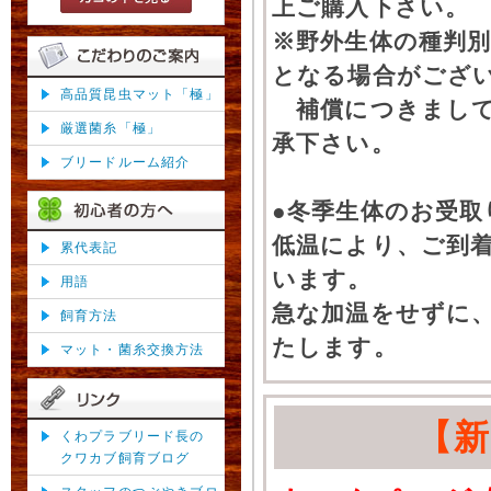
上ご購入下さい。
※野外生体の種判別
となる場合がござ
高品質昆虫マット「極」
補償につきまして
厳選菌糸「極」
承下さい。
ブリードルーム紹介
●冬季生体のお受取
低温により、ご到
累代表記
います。
用語
急な加温をせずに
飼育方法
たします。
マット・菌糸交換方法
【
くわプラブリード長の
クワカブ飼育ブログ