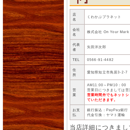
店
くわかぶプラネット
名
会社
株式会社 On Your Mark
名
代表
矢田洋次郎
者
TEL
0566-91-4482
住
愛知県知立市鳥居3-2-7
所
AM11:00～PM10：00
営
営業日につきましては営
業
営業時間外でもネットシ
ていただきます。
お支
銀行振込：PayPay銀行
払
代金引換：ヤマト運輸
当店詳細につきまし