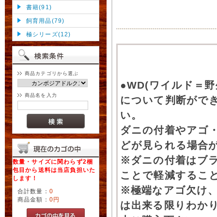
書籍(91)
飼育用品(79)
極シリーズ(12)
商品カテゴリから選ぶ
●WD(ワイルド＝
商品名を入力
について判断がで
い。
ダニの付着やアゴ
どが見られる場合
※ダニの付着はブ
数量・サイズに関わらず2梱
包目から送料は当店負担いた
ことで軽減するこ
します！
※極端なアゴ欠け
合計数量：
0
商品金額：
0円
は出来る限りわか