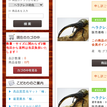
商品カテゴリから選ぶ
申し訳
商品名を入力
ヘラクレ
販売価格
この商品
数量・サイズに関わらず2梱
会員ポイン
包目から送料は当店負担いた
産 地:グ
します！
合計数量：
0
商品金額：
0円
申し訳
高品質昆虫マット「極」
ヘラクレ
厳選菌糸「極」
通常価格：
3
ブリードルーム紹介
販売価格