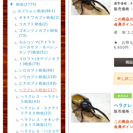
通常価格：
6
幼虫(2775)
販売価格
カブトムシ幼虫(961)
オキナワカブト幼虫(2)
この商品
コカブト幼虫(2)
会員ポイン
ゴホンヅノカブト幼虫
産 地:エ
(73)
カルコソマ(アトラス・
★ お得な
コーカサス・モーレン
6,600円
カンプ)幼虫(51)
ゴロファ(タテヅノカブ
ト)幼虫(79)
シロカブト幼虫(68)
ゾウカブト幼虫(138)
申し訳
ヒナカブト幼虫(168)
ヘラクレス幼虫(137)
ヘラクレス・ヘラクレ
ス幼虫(43)
ヘラクレ
ヘラクレス・エクアト
販売価格
リアヌス幼虫(22)
ヘラクレス・オキシデ
この商品
ンタリス幼虫(17)
会員ポイン
ヘラクレス・パスコア