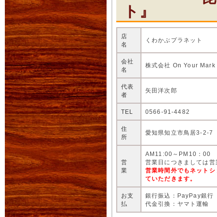
ト』
店
くわかぶプラネット
名
会社
株式会社 On Your Mark
名
代表
矢田洋次郎
者
TEL
0566-91-4482
住
愛知県知立市鳥居3-2-7
所
AM11:00～PM10：00
営
営業日につきましては営
業
営業時間外でもネットシ
ていただきます。
お支
銀行振込：PayPay銀行
払
代金引換：ヤマト運輸