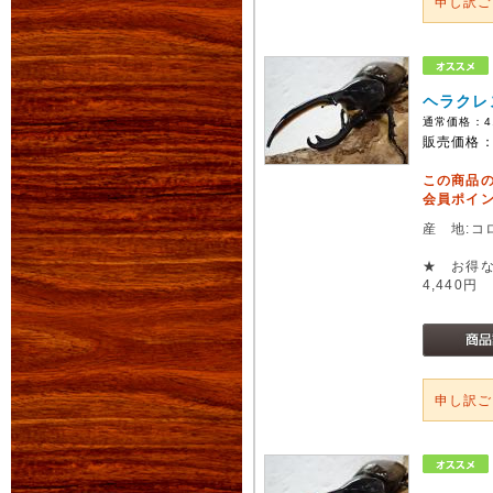
申し訳
ヘラクレ
通常価格：
4
販売価格
この商品
会員ポイン
産 地:コ
★ お得な
4,440円
申し訳