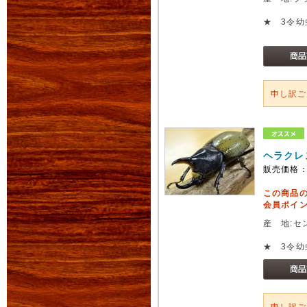
★ 3令幼
申し訳
ヘラクレ
販売価格
この商品
会員ポイン
産 地:セ
★ 3令幼
申し訳