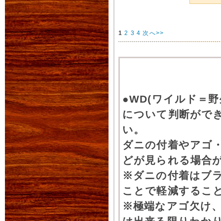
1
2
3
4
次へ>>
●WD(ワイルド＝
について判断がで
い。
ダニの付着やアゴ
どが見られる場合
※ダニの付着はブ
ことで軽減するこ
※極端なアゴ欠け