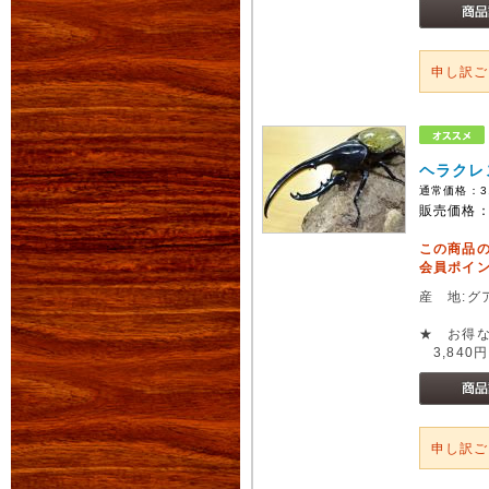
申し訳
ヘラクレ
通常価格：
3
販売価格
この商品
会員ポイン
産 地:グ
★ お得な
3,840
申し訳