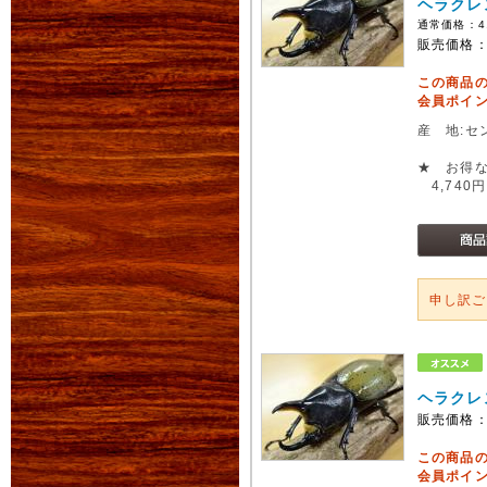
ヘラクレ
通常価格：
4
販売価格
この商品
会員ポイン
産 地:セ
★ お得な
4,740円
申し訳
ヘラクレ
販売価格
この商品
会員ポイン