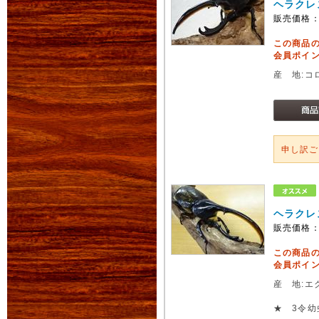
ヘラクレ
販売価格
この商品
会員ポイン
産 地:コ
申し訳
ヘラクレ
販売価格
この商品
会員ポイン
産 地:エ
★ 3令幼