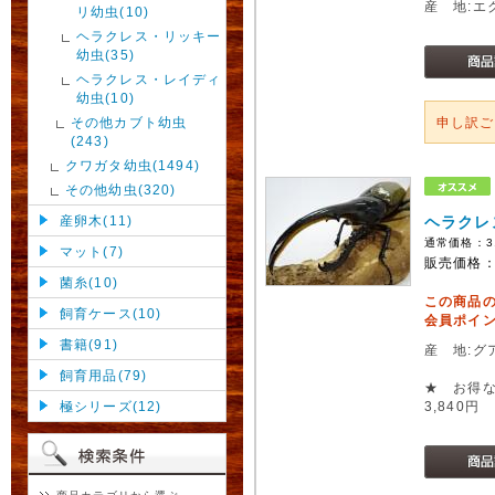
産 地:エ
リ幼虫(10)
ヘラクレス・リッキー
幼虫(35)
ヘラクレス・レイディ
幼虫(10)
その他カブト幼虫
申し訳
(243)
クワガタ幼虫(1494)
その他幼虫(320)
産卵木(11)
ヘラクレ
通常価格：
3
マット(7)
販売価格
菌糸(10)
この商品
飼育ケース(10)
会員ポイン
書籍(91)
産 地:グ
飼育用品(79)
★ お得な
極シリーズ(12)
3,840円