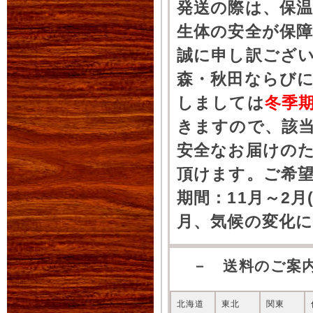
発送の際は、保
生体の安全が保
誠に申し訳ござ
森・秋田ならびに
しましては
冬季
きますので、該
安全なお届けの
頂けます。ご希
期間：11月～2月
月、気候の変化
－ 送料のご案
北海道
東北
関東