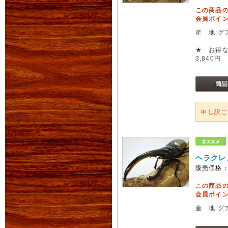
この商品
会員ポイン
産 地:グ
★ お得な
3,840円
申し訳
ヘラクレ
販売価格
この商品
会員ポイン
産 地:グ