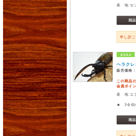
産 地:セ
申し訳
ヘラクレ
販売価格
この商品
会員ポイン
産 地:エ
★ 3令幼