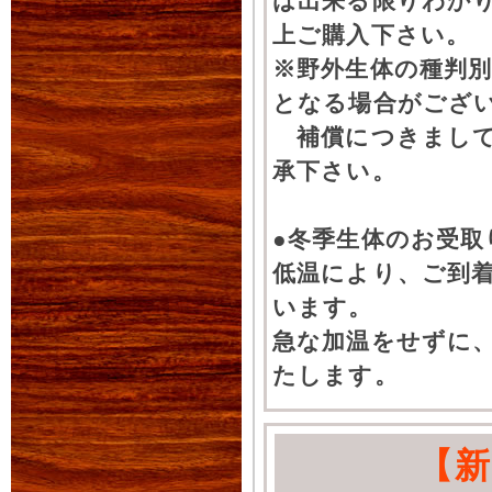
は出来る限りわか
上ご購入下さい。
※野外生体の種判別
となる場合がござ
補償につきまして
承下さい。
●冬季生体のお受取
低温により、ご到
います。
急な加温をせずに
たします。
【