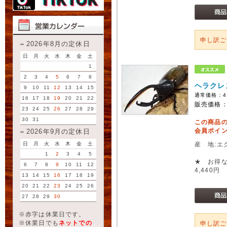
申し訳
2026年8月の定休日
日
月
火
水
木
金
土
1
2
3
4
5
6
7
8
ヘラクレ
9
10
11
12
13
14
15
通常価格：
4
16
17
18
19
20
21
22
販売価格
23
24
25
26
27
28
29
30
31
この商品
会員ポイン
2026年9月の定休日
日
月
火
水
木
金
土
産 地:エ
1
2
3
4
5
★ お得な
6
7
8
9
10
11
12
4,440円
13
14
15
16
17
18
19
20
21
22
23
24
25
26
27
28
29
30
※赤字は休業日です。
※休業日でも
ネットでの
申し訳