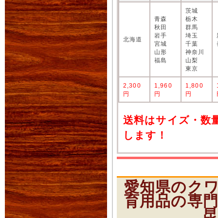
茨城
青森
栃木
秋田
群馬
岩手
埼玉
北海道
宮城
千葉
山形
神奈川
福島
山梨
東京
2,300
1,960
1,800
円
円
円
送料はサイズ・数
します！
愛知県のク
育用品の専
昆虫ショ