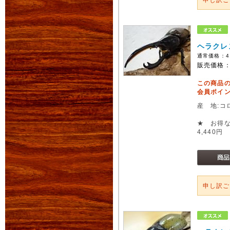
ヘラクレ
通常価格：
4
販売価格
この商品
会員ポイン
産 地:コ
★ お得な
4,440円
申し訳