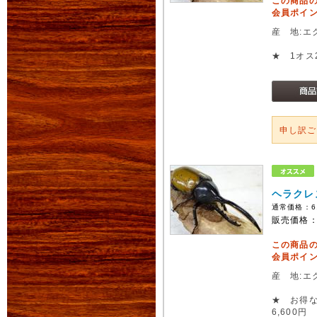
この商品
会員ポイン
産 地:エ
★ 1オス
申し訳
ヘラクレ
通常価格：
6
販売価格
この商品
会員ポイン
産 地:エ
★ お得な
6,600円