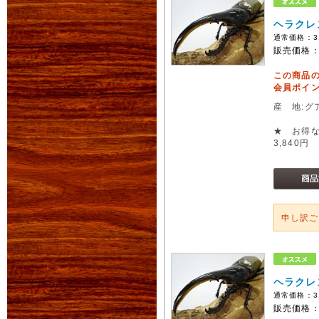
ヘラクレ
通常価格：
3
販売価格
この商品
会員ポイン
産 地:グ
★ お得な
3,840円
申し訳
ヘラクレ
通常価格：
3
販売価格