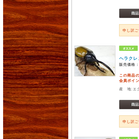
申し訳
ヘラクレ
販売価格
この商品
会員ポイン
産 地:エ
申し訳