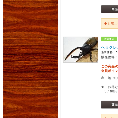
申し訳
ヘラクレ
通常価格：
5
販売価格
この商品
会員ポイン
産 地:エ
★ お得な
5,400円