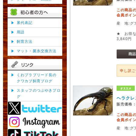
この商品
会員ポイン
累代表記
産 地:グ
用語
★ お得な
3,840円
飼育方法
マット・菌糸交換方法
申し訳
くわプラブリード長の
クワカブ飼育ブログ
スタッフのつぶやきブロ
グ
ヘラクレ
販売価格
この商品
会員ポイン
産 地:グ