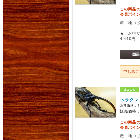
この商品
会員ポイン
産 地:エ
★ お得な
4,440円
申し訳
ヘラクレ
通常価格：
4
販売価格
この商品
会員ポイン
産 地:エ