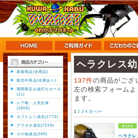
ヘラクレス幼
新着商品(全商品)
137件
の商品がござ
販売中商品(在庫あり)
左の検索フォームよ
期間限定お値打ちセール
(11)
ます。
レア種・人気生体
(2808)
1
2
3
4
次へ>>
カブトムシ成虫(1770)
クワガタ成虫(7249)
その他成虫(566)
ヘラクレ