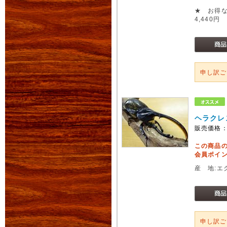
★ お得な
4,440円
申し訳
ヘラクレ
販売価格
この商品
会員ポイン
産 地:エ
申し訳