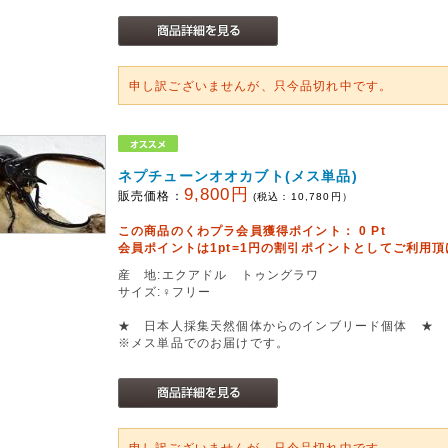
申し訳ございませんが、只今品切れ中です。
ネプチューンオオカブト(メス単品)
9,800円
販売価格：
(税込：
10,780
円）
この商品のくわプラ会員獲得ポイント：
0
Pt
会員ポイントは1pt=1円の割引ポイントとしてご利用
産 地:エクアドル トゥングラワ
サイズ:♀フリー
★ 日本人採集天然個体からのインブリード個体 ★
※メス単品でのお届けです。
申し訳ございませんが、只今品切れ中です。