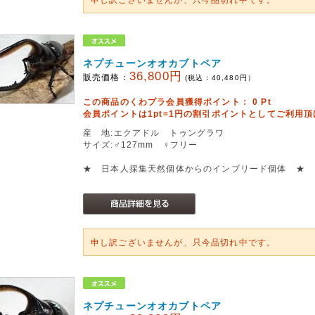
ネプチューンオオカブトペア
36,800円
販売価格：
(税込：
40,480
円）
この商品のくわプラ会員獲得ポイント：
0
Pt
会員ポイントは1pt=1円の割引ポイントとしてご利用
産 地:エクアドル トゥングラワ
サイズ:♂127mm ♀フリー
★ 日本人採集天然個体からのインブリード個体 ★
申し訳ございませんが、只今品切れ中です。
ネプチューンオオカブトペア