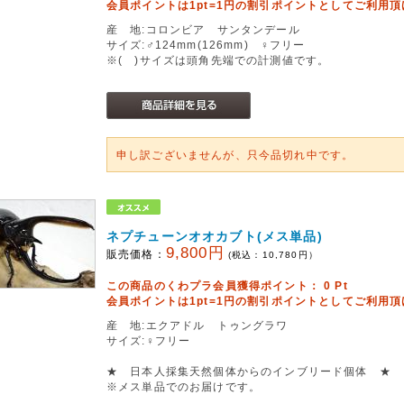
会員ポイントは1pt=1円の割引ポイントとしてご利用
産 地:コロンビア サンタンデール
サイズ:♂124mm(126mm) ♀フリー
※( )サイズは頭角先端での計測値です。
申し訳ございませんが、只今品切れ中です。
ネプチューンオオカブト(メス単品)
9,800円
販売価格：
(税込：
10,780
円）
この商品のくわプラ会員獲得ポイント：
0
Pt
会員ポイントは1pt=1円の割引ポイントとしてご利用
産 地:エクアドル トゥングラワ
サイズ:♀フリー
★ 日本人採集天然個体からのインブリード個体 ★
※メス単品でのお届けです。