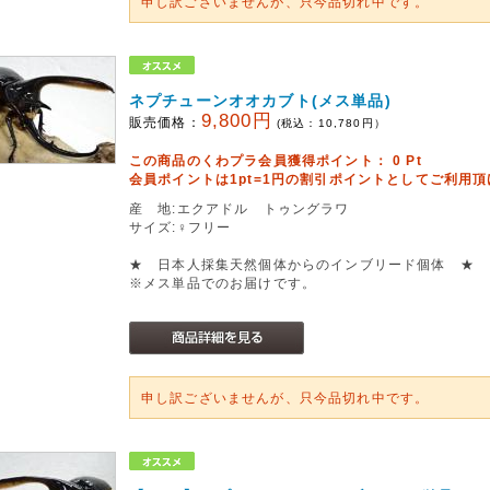
申し訳ございませんが、只今品切れ中です。
ネプチューンオオカブト(メス単品)
9,800円
販売価格：
(税込：
10,780
円）
この商品のくわプラ会員獲得ポイント：
0
Pt
会員ポイントは1pt=1円の割引ポイントとしてご利用
産 地:エクアドル トゥングラワ
サイズ:♀フリー
★ 日本人採集天然個体からのインブリード個体 ★
※メス単品でのお届けです。
申し訳ございませんが、只今品切れ中です。