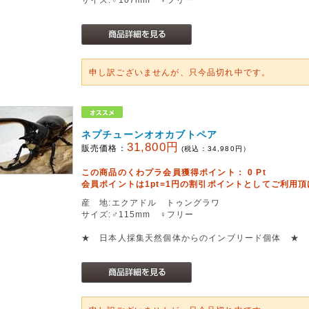
申し訳ございませんが、只今品切れ中です。
ネプチューンオオカブトペア
31,800円
販売価格：
(税込：
34,980
円）
この商品のくわプラ会員獲得ポイント：
0
Pt
会員ポイントは1pt=1円の割引ポイントとしてご利用
産 地:エクアドル トゥングラワ
サイズ:♂115mm ♀フリー
★ 日本人採集天然個体からのインブリード個体 ★