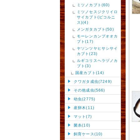
ミツノカブト(60)
ミツノセスジクリイロ
サイカブト(ビコルニ
ス)(4)
メンガタカブト(50)
モーレンカンプオオカ
ブト(17)
ヤソンツヤヒサシサイ
カブト(23)
ルギコリスヘラヅノカ
ブト(3)
国産カブト(14)
クワガタ成虫(7249)
その他成虫(566)
幼虫(2775)
産卵木(11)
マット(7)
菌糸(10)
飼育ケース(10)