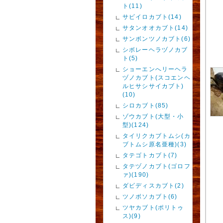
ト(11)
サビイロカブト(14)
サタンオオカブト(14)
サンボンツノカブト(6)
シボレーヘラヅノカブ
ト(5)
ショーエンへリーヘラ
ヅノカブト(スコエンヘ
ルヒサシサイカブト)
(10)
シロカブト(85)
ゾウカブト(大型・小
型)(124)
タイリクカブトムシ(カ
ブトムシ原名亜種)(3)
タテゴトカブト(7)
タテヅノカブト(ゴロフ
ァ)(190)
ダビディスカブト(2)
ツノボソカブト(6)
ツヤカブト(ポリトゥ
ス)(9)