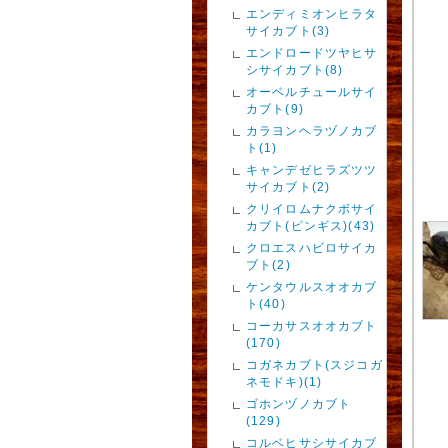
エンディミオンヒラタ
サイカブト(3)
エンドロードツヤヒサ
シサイカブト(8)
オーベルチュールサイ
カブト(9)
カラヨンヘラヅノカブ
ト(1)
キャンデゼヒラズツツ
サイカブト(2)
クリイロムナクボサイ
カブト(ピンギス)(43)
クロエスハビロサイカ
ブト(2)
ケンタウルスオオカブ
ト(40)
コーカサスオオカブト
(170)
コガネカブト(スジコガ
ネモドキ)(1)
ゴホンヅノカブト
(129)
コルベヒサシサイカブ