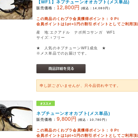
【WF1】ネプチューンオオカブト(メス単品)
12,800円
販売価格：
(税込：
14,080
円）
この商品のくわプラ会員獲得ポイント：
0
Pt
会員ポイントは1pt=1円の割引ポイントとしてご利用
産 地:エクアドル ナポ州コサンガ WF1
サイズ:♀フリー
★ 人気のネプチューンWF1成虫 ★
※メス単品でのお届けです。
申し訳ございませんが、只今品切れ中です。
ネプチューンオオカブト(メス単品)
9,800円
販売価格：
(税込：
10,780
円）
この商品のくわプラ会員獲得ポイント：
0
Pt
会員ポイントは1pt=1円の割引ポイントとしてご利用