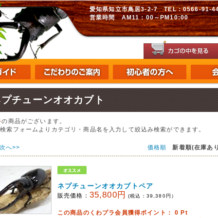
愛知県知立市鳥居3-2-7 TEL：0566-91-448
営業時間 AM11：00～PM10:00
ネプチューンオオカブト
件
の商品がございます。
の検索フォームよりカテゴリ・商品名を入力して絞込み検索ができます。
次へ>>
価格順
新着順(在庫あり
ネプチューンオオカブトペア
35,800円
販売価格：
(税込：
39,380
円）
この商品のくわプラ会員獲得ポイント：
0
Pt