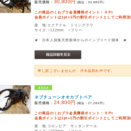
30,800円
販売価格：
(税込：
33,880
円）
この商品のくわプラ会員獲得ポイント：
0
Pt
会員ポイントは1pt=1円の割引ポイントとしてご利用
産 地:エクアドル トゥングラワ
サイズ:♂112mm ♀フリー
★ 日本人採集天然個体からのインブリード個体 ★
申し訳ございませんが、只今品切れ中です。
ネプチューンオオカブトペア
24,800円
販売価格：
(税込：
27,280
円）
この商品のくわプラ会員獲得ポイント：
0
Pt
会員ポイントは1pt=1円の割引ポイントとしてご利用
産 地:コロンビア サンタンデール
サイズ:♂107mm ♀フリー