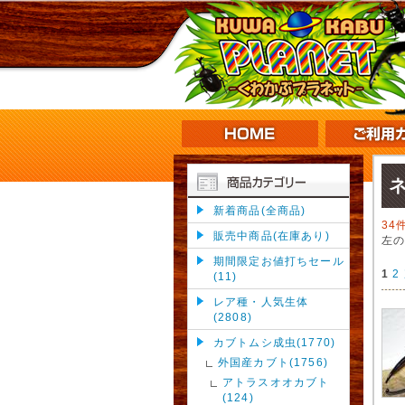
新着商品(全商品)
34
販売中商品(在庫あり)
左
期間限定お値打ちセール
1
2
(11)
レア種・人気生体
(2808)
カブトムシ成虫(1770)
外国産カブト(1756)
アトラスオオカブト
(124)