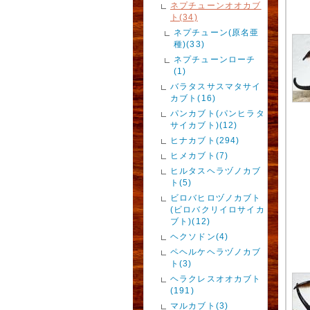
ネプチューンオオカブ
ト(34)
ネプチューン(原名亜
種)(33)
ネプチューンローチ
(1)
バラタスサスマタサイ
カブト(16)
パンカブト(パンヒラタ
サイカブト)(12)
ヒナカブト(294)
ヒメカブト(7)
ヒルタスヘラヅノカブ
ト(5)
ビロバヒロヅノカブト
(ビロバクリイロサイカ
ブト)(12)
ヘクソドン(4)
ペヘルケヘラヅノカブ
ト(3)
ヘラクレスオオカブト
(191)
マルカブト(3)