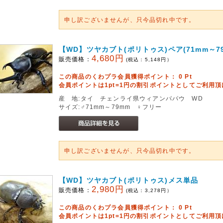
申し訳ございませんが、只今品切れ中です。
【WD】ツヤカブト(ポリトゥス)ペア(71mm～79
4,680円
販売価格：
(税込：
5,148
円）
この商品のくわプラ会員獲得ポイント：
0
Pt
会員ポイントは1pt=1円の割引ポイントとしてご利用
産 地:タイ チェンライ県ウィアンパパウ WD
サイズ:♂71mm～79mm ♀フリー
申し訳ございませんが、只今品切れ中です。
【WD】ツヤカブト(ポリトゥス)メス単品
2,980円
販売価格：
(税込：
3,278
円）
この商品のくわプラ会員獲得ポイント：
0
Pt
会員ポイントは1pt=1円の割引ポイントとしてご利用