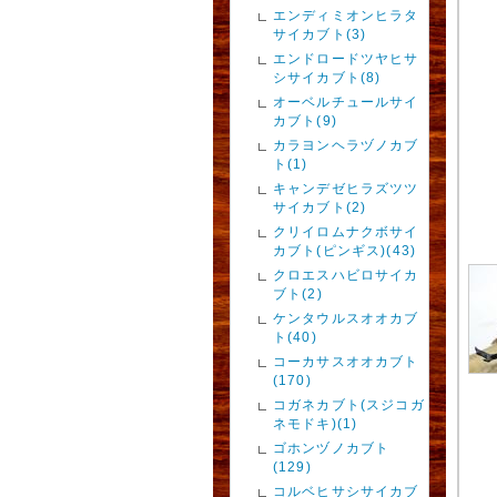
エンディミオンヒラタ
サイカブト(3)
エンドロードツヤヒサ
シサイカブト(8)
オーベルチュールサイ
カブト(9)
カラヨンヘラヅノカブ
ト(1)
キャンデゼヒラズツツ
サイカブト(2)
クリイロムナクボサイ
カブト(ピンギス)(43)
クロエスハビロサイカ
ブト(2)
ケンタウルスオオカブ
ト(40)
コーカサスオオカブト
(170)
コガネカブト(スジコガ
ネモドキ)(1)
ゴホンヅノカブト
(129)
コルベヒサシサイカブ