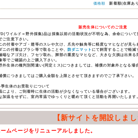
価格順
新着順(在庫あり
販売生体についてのご注意
WD(ワイルド＝野外採集)品は採集以前の活動状況が不明な為、余命につい
でご注意下さい。
ニの付着やアゴ・翅等のスレや欠け、爪先や触角等に軽度なマヒなどが見ら
ダニの付着はブラシ等で取ることや、
防ダニマット
にて飼育することで軽減
極端なアゴ欠け、フセツ取れ、脚部の重度なマヒなど、大きな欠損は出来る
像等でご確認の上ご購入下さい。
野外生体の種判別間違い(同定ミス)につきましては、補償の対象外となる場
。
償につきましてはご購入金額を上限とさせて頂きますのでご了承下さい。
冬季生体のお受取りについて
温により、ご到着時に生体の活動が少なくなっている場合がございます。
な加温をせずに、室内常温でゆっくりと暖めて頂くと活動を再開いたします
【新サイトを開設しまし
ホームページをリニューアルしました。