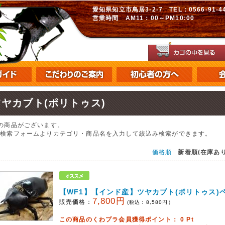
愛知県知立市鳥居3-2-7 TEL：0566-91-448
営業時間 AM11：00～PM10:00
ツヤカブト(ポリトゥス)
の商品がございます。
の検索フォームよりカテゴリ・商品名を入力して絞込み検索ができます。
価格順
新着順(在庫あり
【WF1】【インド産】ツヤカブト(ポリトゥス)
7,800円
販売価格：
(税込：
8,580
円）
この商品のくわプラ会員獲得ポイント：
0
Pt