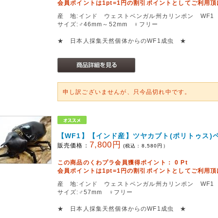
会員ポイントは1pt=1円の割引ポイントとしてご利用
産 地:インド ウェストベンガル州カリンポン WF1
サイズ:♂46mm～52mm ♀フリー
★ 日本人採集天然個体からのWF1成虫 ★
申し訳ございませんが、只今品切れ中です。
【WF1】【インド産】ツヤカブト(ポリトゥス)
7,800円
販売価格：
(税込：
8,580
円）
この商品のくわプラ会員獲得ポイント：
0
Pt
会員ポイントは1pt=1円の割引ポイントとしてご利用
産 地:インド ウェストベンガル州カリンポン WF1
サイズ:♂57mm ♀フリー
★ 日本人採集天然個体からのWF1成虫 ★