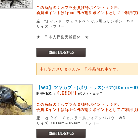
この商品のくわプラ会員獲得ポイント：
0
Pt
会員ポイントは1pt=1円の割引ポイントとしてご利用
産 地:インド ウェストベンガル州カリンポン WD
サイズ:♀フリー
★ 日本人採集天然個体 ★
申し訳ございませんが、只今品切れ中です。
【WD】ツヤカブト(ポリトゥス)ペア(80mm～89
4,980円
販売価格：
(税込：
5,478
円）
この商品のくわプラ会員獲得ポイント：
0
Pt
会員ポイントは1pt=1円の割引ポイントとしてご利用
産 地:タイ チェンライ県ウィアンパパウ WD
サイズ:♂81mm～89mm ♀フリー