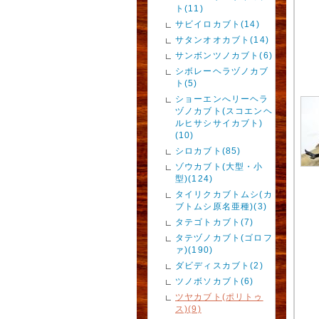
ト(11)
サビイロカブト(14)
サタンオオカブト(14)
サンボンツノカブト(6)
シボレーヘラヅノカブ
ト(5)
ショーエンへリーヘラ
ヅノカブト(スコエンヘ
ルヒサシサイカブト)
(10)
シロカブト(85)
ゾウカブト(大型・小
型)(124)
タイリクカブトムシ(カ
ブトムシ原名亜種)(3)
タテゴトカブト(7)
タテヅノカブト(ゴロフ
ァ)(190)
ダビディスカブト(2)
ツノボソカブト(6)
ツヤカブト(ポリトゥ
ス)(9)