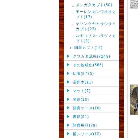
メンガタカブト(50)
モーレンカンプオオカ
ブト(17)
ヤソンツヤヒサシサイ
カブト(23)
ルギコリスヘラヅノカ
ブト(3)
国産カブト(14)
クワガタ成虫(7249)
その他成虫(566)
幼虫(2775)
産卵木(11)
マット(7)
菌糸(10)
飼育ケース(10)
書籍(91)
飼育用品(79)
極シリーズ(12)