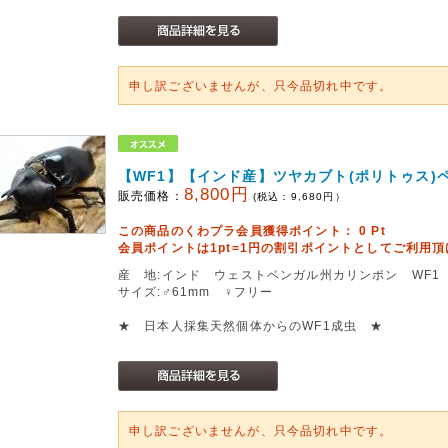
申し訳ございませんが、只今品切れ中です。
【WF1】【インド産】ツヤカブト(ポリトゥス)
8,800円
販売価格：
(税込：
9,680
円）
この商品のくわプラ会員獲得ポイント：
0
Pt
会員ポイントは1pt=1円の割引ポイントとしてご利用
産 地:インド ウェストベンガル州カリンポン WF1
サイズ:♂61mm ♀フリー
★ 日本人採集天然個体からのWF1成虫 ★
申し訳ございませんが、只今品切れ中です。