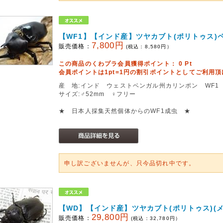
【WF1】【インド産】ツヤカブト(ポリトゥス)
7,800円
販売価格：
(税込：
8,580
円）
この商品のくわプラ会員獲得ポイント：
0
Pt
会員ポイントは1pt=1円の割引ポイントとしてご利用
産 地:インド ウェストベンガル州カリンポン WF1
サイズ:♂52mm ♀フリー
★ 日本人採集天然個体からのWF1成虫 ★
申し訳ございませんが、只今品切れ中です。
【WD】【インド産】ツヤカブト(ポリトゥス)(メ
29,800円
販売価格：
(税込：
32,780
円）