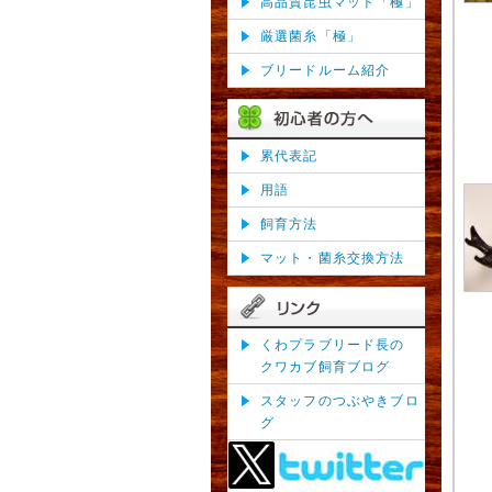
高品質昆虫マット「極」
厳選菌糸「極」
ブリードルーム紹介
累代表記
用語
飼育方法
マット・菌糸交換方法
くわプラブリード長の
クワカブ飼育ブログ
スタッフのつぶやきブロ
グ