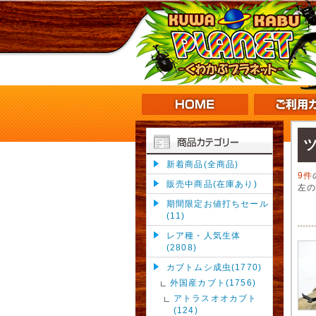
新着商品(全商品)
9件
販売中商品(在庫あり)
左
期間限定お値打ちセール
(11)
レア種・人気生体
(2808)
カブトムシ成虫(1770)
外国産カブト(1756)
アトラスオオカブト
(124)