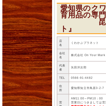
愛知県のク
育用品の専
昆虫ショ
ト』
店
くわかぶプラネット
名
会社
株式会社 On Your Mark
名
代表
矢田洋次郎
者
TEL
0566-91-4482
住
愛知県知立市鳥居3-2-7
所
AM11:00～PM10：00
営
営業日につきましては営