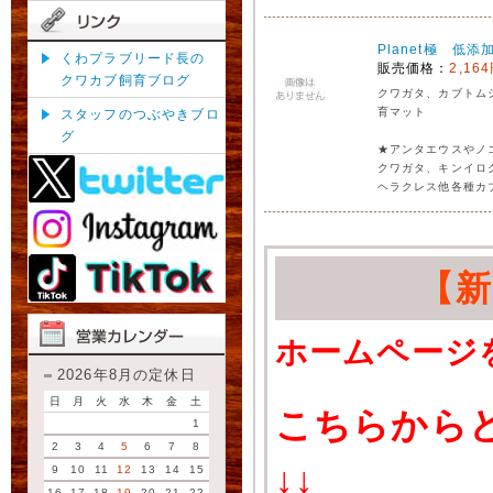
Planet極 低
くわプラブリード長の
販売価格：
2,16
クワカブ飼育ブログ
クワガタ、カブトム
育マット
スタッフのつぶやきブロ
グ
★アンタエウスやノ
クワガタ、キンイロ
ヘラクレス他各種カ
【
ホームページ
2026年8月の定休日
日
月
火
水
木
金
土
こちらから
1
2
3
4
5
6
7
8
↓↓
9
10
11
12
13
14
15
16
17
18
19
20
21
22