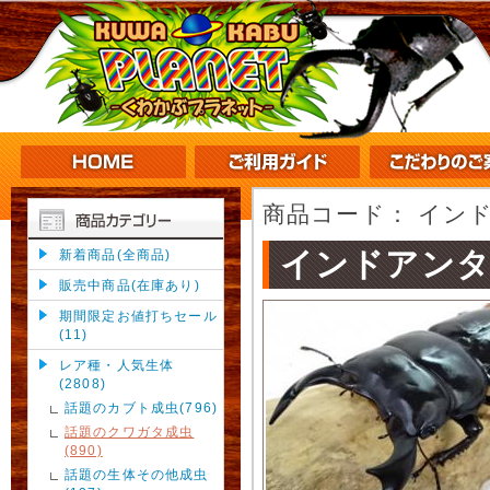
商品コード：
インド
インドアン
新着商品(全商品)
販売中商品(在庫あり)
期間限定お値打ちセール
(11)
レア種・人気生体
(2808)
話題のカブト成虫(796)
話題のクワガタ成虫
(890)
話題の生体その他成虫