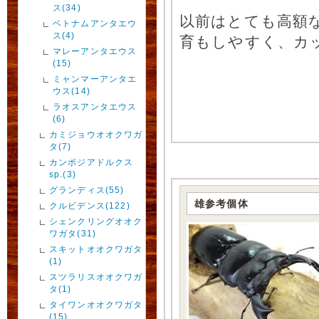
ス(34)
以前はとても高額
ベトナムアンタエウ
ス(4)
育もしやすく、カ
マレーアンタエウス
(15)
ミャンマーアンタエ
ウス(14)
ラオスアンタエウス
(6)
カミジョウオオクワガ
タ(7)
カンボジアドルクス
sp.(3)
グランディス(55)
雄参考個体
クルビデンス(122)
シェンクリングオオク
ワガタ(31)
スキットオオクワガタ
(1)
スツラリスオオクワガ
タ(1)
タイワンオオクワガタ
(15)