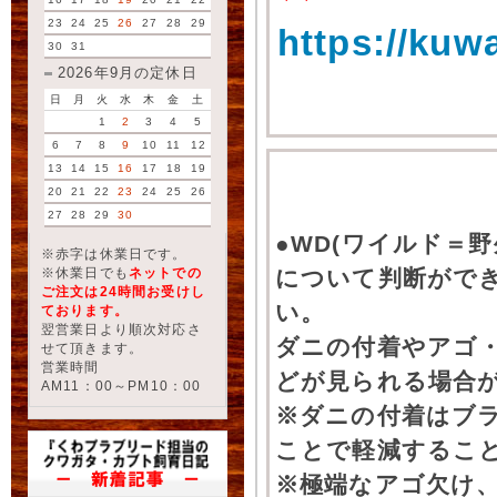
23
24
25
26
27
28
29
https://kuw
30
31
2026年9月の定休日
日
月
火
水
木
金
土
1
2
3
4
5
6
7
8
9
10
11
12
13
14
15
16
17
18
19
20
21
22
23
24
25
26
27
28
29
30
●WD(ワイルド＝
※赤字は休業日です。
※休業日でも
ネットでの
について判断がで
ご注文は24時間お受けし
い。
ております。
翌営業日より順次対応さ
ダニの付着やアゴ
せて頂きます。
営業時間
どが見られる場合
AM11：00～PM10：00
※ダニの付着はブ
ことで軽減するこ
※極端なアゴ欠け