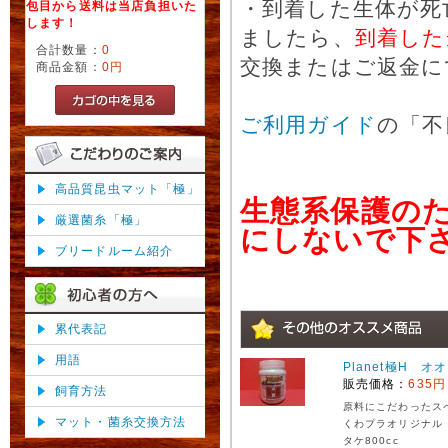
・到着した生体が死
包目から送料は当店負担いた
します！
ましたら、
到着した
合計数量：
0
交換またはご返金に
商品金額：
0円
ご利用ガイド
の「不
高品質昆虫マット「極」
生態系保護の
厳選菌糸「極」
にしないで下
ブリードルーム紹介
累代表記
用語
Planet極H オ
販売価格：
635円
飼育方法
原料にこだわったス
マット・菌糸交換方法
くわプラオリジナル
タケ800cc