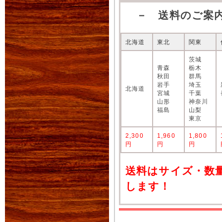
－ 送料のご案
北海道
東北
関東
茨城
青森
栃木
秋田
群馬
岩手
埼玉
北海道
宮城
千葉
山形
神奈川
福島
山梨
東京
2,300
1,960
1,800
円
円
円
送料はサイズ・数
します！