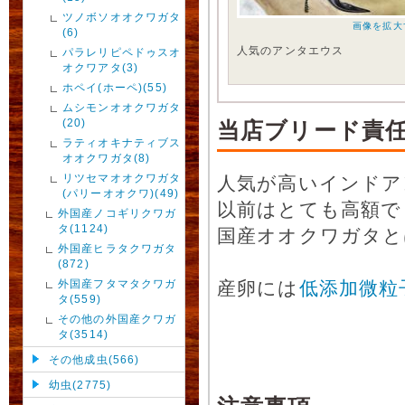
ツノボソオオクワガタ
画像を拡大
(6)
人気のアンタエウス
パラレリピペドゥスオ
オクワアタ(3)
ホペイ(ホーペ)(55)
ムシモンオオクワガタ
(20)
当店ブリード責
ラティオキナティブス
オオクワガタ(8)
リツセマオオクワガタ
人気が高いインドア
(パリーオオクワ)(49)
以前はとても高額で
外国産ノコギリクワガ
タ(1124)
国産オオクワガタと
外国産ヒラタクワガタ
(872)
外国産フタマタクワガ
産卵には
低添加微粒
タ(559)
その他の外国産クワガ
タ(3514)
その他成虫(566)
幼虫(2775)