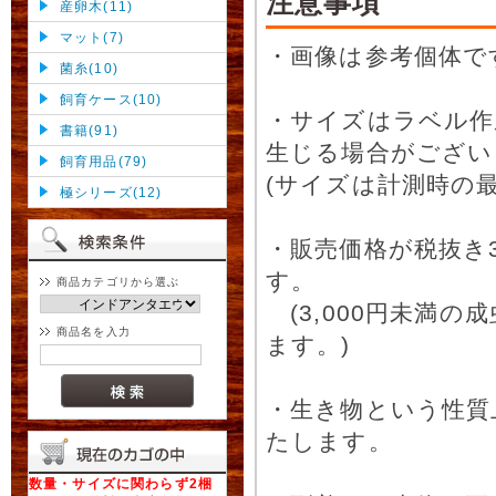
注意事項
産卵木(11)
マット(7)
・画像は参考個体で
菌糸(10)
飼育ケース(10)
・サイズはラベル作
書籍(91)
生じる場合がござい
飼育用品(79)
(サイズは計測時の最
極シリーズ(12)
・販売価格が税抜き
す。
商品カテゴリから選ぶ
(3,000円未満
商品名を入力
ます。)
・生き物という性質
たします。
数量・サイズに関わらず2梱