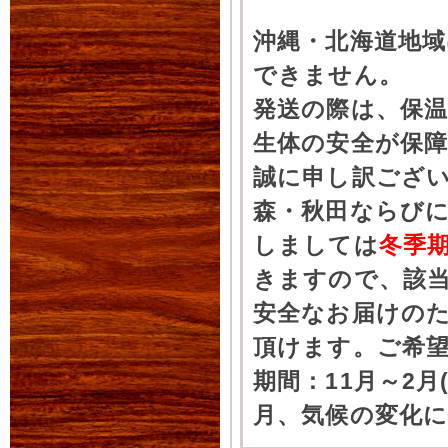
沖縄・北海道地
できません。
発送の際は、保
生体の安全が保
誠に申し訳ござ
森・秋田ならびに
しましては
冬季
きますので、該
安全なお届けの
頂けます。ご希
期間：11月～2月
月、気候の変化