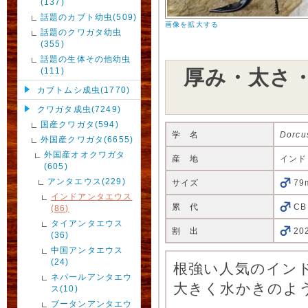
(137)
話題のカブト幼虫(509)
画像を拡大する
話題のクワガタ幼虫
(355)
話題の生体その他幼虫
(111)
厚み・太さ
カブトムシ成虫(1770)
クワガタ成虫(7249)
国産クワガタ(594)
学 名
Dorcu
外国産クワガタ(6655)
外国産オオクワガタ
産 地
インド
(605)
アンタエウス(229)
サイズ
79
インドアンタエウス
累 代
CB
(86)
タイアンタエウス
割 出
20
(36)
中国アンタエウス
(24)
根強い人気のイン
ネパールアンタエウ
大きく水かきのよ
ス(10)
ブータンアンタエウ