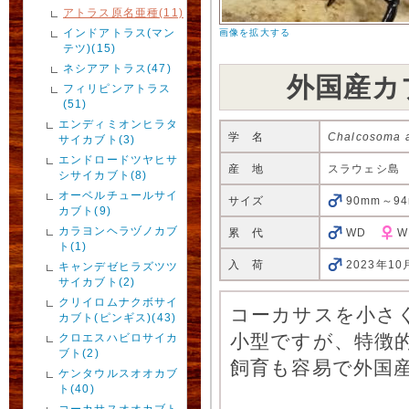
アトラス原名亜種(11)
インドアトラス(マン
画像を拡大する
テツ)(15)
ネシアアトラス(47)
外国産カ
フィリピンアトラス
(51)
エンディミオンヒラタ
学 名
Chalcosoma a
サイカブト(3)
エンドロードツヤヒサ
産 地
スラウェシ島
シサイカブト(8)
オーベルチュールサイ
サイズ
90mm～94
カブト(9)
カラヨンヘラヅノカブ
累 代
WD
W
ト(1)
入 荷
2023年10
キャンデゼヒラズツツ
サイカブト(2)
クリイロムナクボサイ
コーカサスを小さ
カブト(ピンギス)(43)
小型ですが、特徴
クロエスハビロサイカ
ブト(2)
飼育も容易で外国
ケンタウルスオオカブ
ト(40)
コーカサスオオカブト