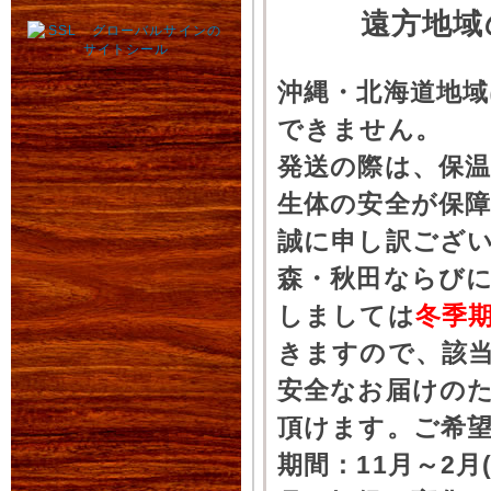
遠方地域
沖縄・北海道地
できません。
発送の際は、保
生体の安全が保
誠に申し訳ござ
森・秋田ならびに
しましては
冬季
きますので、該
安全なお届けの
頂けます。ご希
期間：11月～2月