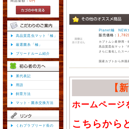
商品金額：
0円
Planet極 NE
販売価格：
1,78
高品質昆虫マット「極」
カブトムシ産卵用・
厳選菌糸「極」
高品質昆虫マット「P
さらに進化したスー
ブリードルーム紹介
国産カブトから外国
累代表記
【
用語
飼育方法
ホームページ
マット・菌糸交換方法
こちらから
くわプラブリード長の