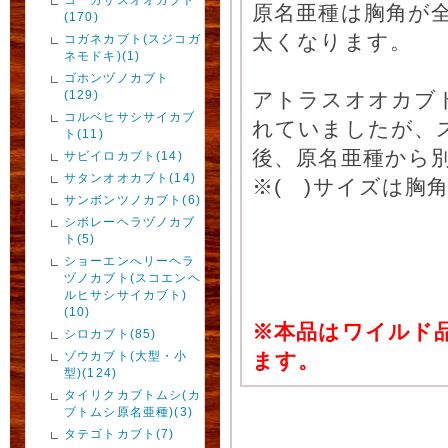
原名亜種は胸角が
(170)
太くなります。
コガネカブト(スジコガ
ネモドキ)(1)
ゴホンヅノカブト
(129)
アトラスオオカブ
コルベヒサシサイカブ
れていましたが、
ト(11)
後、原名亜種から
サビイロカブト(14)
サタンオオカブト(14)
※( )サイズは胸
サンボンツノカブト(6)
シボレーヘラヅノカブ
ト(5)
ショーエンへリーヘラ
ヅノカブト(スコエンヘ
ルヒサシサイカブト)
(10)
※本品はワイルド
シロカブト(85)
ゾウカブト(大型・小
ます。
型)(124)
タイリクカブトムシ(カ
ブトムシ原名亜種)(3)
タテゴトカブト(7)