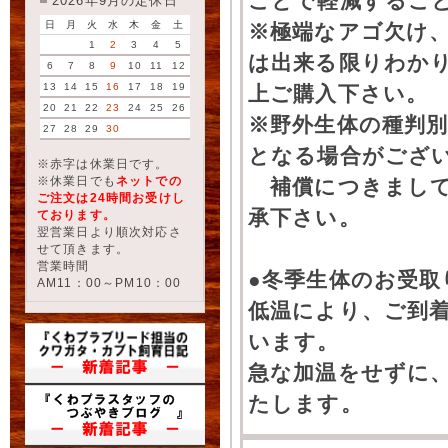
ことで軽減するこ
2026年9月の定休日
日
月
火
水
木
金
土
※極端なアゴ欠け
1
2
3
4
5
は出来る限りわか
6
7
8
9
10
11
12
13
14
15
16
17
18
19
上ご購入下さい。
20
21
22
23
24
25
26
※野外生体の種判別
27
28
29
30
となる場合がござ
※赤字は休業日です。
※休業日でも
ネットでの
補償につきまして
ご注文は24時間お受けし
承下さい。
ております。
翌営業日より順次対応さ
せて頂きます。
営業時間
●冬季生体のお受取
AM11：00～PM10：00
低温により、ご到
います。
急な加温をせずに
たします。