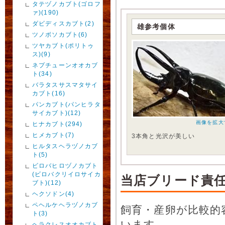
タテヅノカブト(ゴロフ
ァ)(190)
ダビディスカブト(2)
雄参考個体
ツノボソカブト(6)
ツヤカブト(ポリトゥ
ス)(9)
ネプチューンオオカブ
ト(34)
バラタスサスマタサイ
カブト(16)
パンカブト(パンヒラタ
サイカブト)(12)
画像を拡大
ヒナカブト(294)
ヒメカブト(7)
3本角と光沢が美しい
ヒルタスヘラヅノカブ
ト(5)
ビロバヒロヅノカブト
(ビロバクリイロサイカ
当店ブリード責
ブト)(12)
ヘクソドン(4)
ペヘルケヘラヅノカブ
飼育・産卵が比較的
ト(3)
います。
ヘラクレスオオカブト