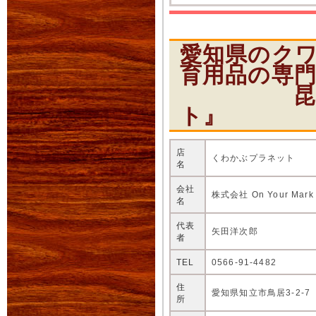
愛知県のク
育用品の専
昆虫ショ
ト』
店
くわかぶプラネット
名
会社
株式会社 On Your Mark
名
代表
矢田洋次郎
者
TEL
0566-91-4482
住
愛知県知立市鳥居3-2-7
所