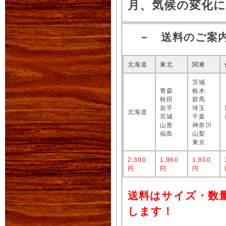
月、気候の変化
－ 送料のご案
北海道
東北
関東
茨城
青森
栃木
秋田
群馬
岩手
埼玉
北海道
宮城
千葉
山形
神奈川
福島
山梨
東京
2,300
1,960
1,800
円
円
円
送料はサイズ・数
します！