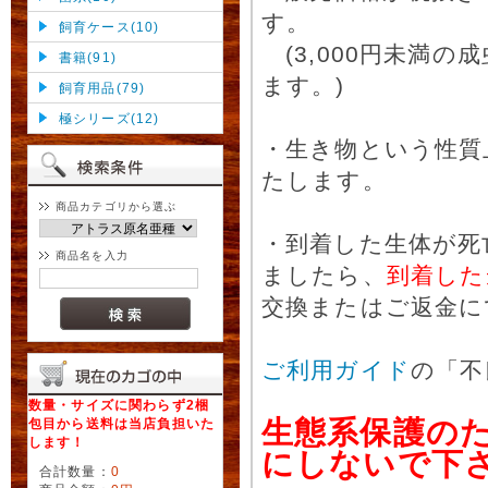
す。
飼育ケース(10)
(3,000円未満
書籍(91)
ます。)
飼育用品(79)
極シリーズ(12)
・生き物という性質
たします。
商品カテゴリから選ぶ
・到着した生体が死
商品名を入力
ましたら、
到着した
交換またはご返金に
ご利用ガイド
の「不
数量・サイズに関わらず2梱
生態系保護の
包目から送料は当店負担いた
します！
にしないで下
合計数量：
0