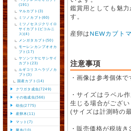
(191)
鑑賞用としても魅力
マルカブト(3)
す。
ミツノカブト(60)
ミツノセスジクリイロ
サイカブト(ビコルニ
産卵は
NEWカブト
ス)(4)
メンガタカブト(50)
モーレンカンプオオカ
ブト(17)
ヤソンツヤヒサシサイ
注意事項
カブト(23)
ルギコリスヘラヅノカ
ブト(3)
・画像は参考個体で
国産カブト(14)
クワガタ成虫(7249)
・サイズはラベル作
その他成虫(566)
生じる場合がござい
幼虫(2775)
(サイズは計測時の最
産卵木(11)
マット(7)
・販売価格が税抜き
菌糸(10)