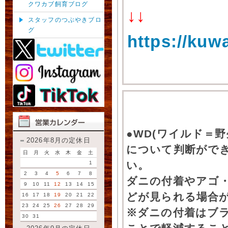
クワカブ飼育ブログ
↓↓
スタッフのつぶやきブロ
グ
https://kuw
●WD(ワイルド＝
2026年8月の定休日
について判断がで
日
月
火
水
木
金
土
い。
1
2
3
4
5
6
7
8
ダニの付着やアゴ
9
10
11
12
13
14
15
どが見られる場合
16
17
18
19
20
21
22
23
24
25
26
27
28
29
※ダニの付着はブ
30
31