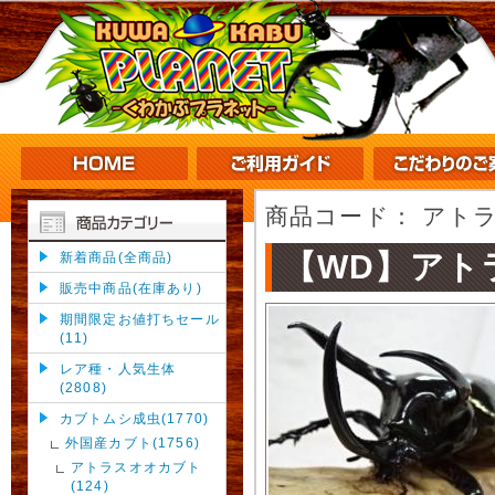
商品コード：
アトラ
【WD】アト
新着商品(全商品)
販売中商品(在庫あり)
期間限定お値打ちセール
(11)
レア種・人気生体
(2808)
カブトムシ成虫(1770)
外国産カブト(1756)
アトラスオオカブト
(124)