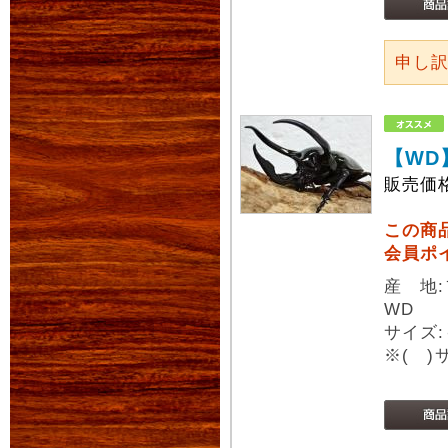
申し
【WD
販売価
この商
会員ポ
産 地
WD
サイズ:
※( 