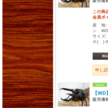
販売価
この商
会員ポ
産 地
ン W
サイズ:
※( 
申し
【WD
販売価