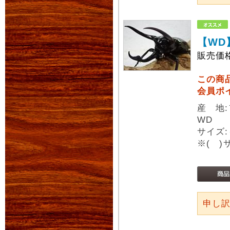
【WD
販売価
この商
会員ポ
産 地
WD
サイズ:
※( 
申し