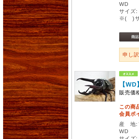
WD
サイズ:
※( 
申し
【WD
販売価
この商
会員ポ
産 地
WD
サイズ: