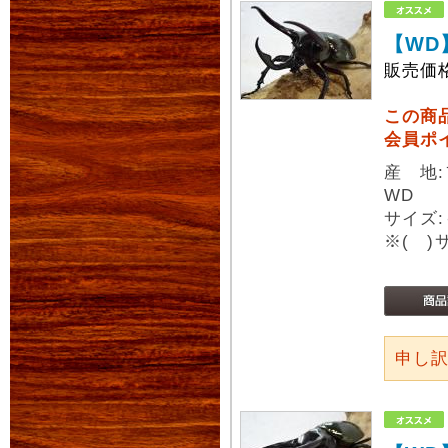
【WD
販売価
この商
会員ポ
産 地
WD
サイズ:
※( 
申し