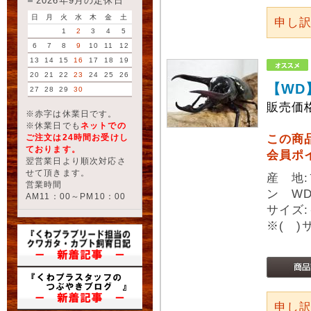
2026年9月の定休日
日
月
火
水
木
金
土
申し
1
2
3
4
5
6
7
8
9
10
11
12
13
14
15
16
17
18
19
20
21
22
23
24
25
26
【WD
27
28
29
30
販売価
※赤字は休業日です。
※休業日でも
ネットでの
ご注文は24時間お受けし
この商
ております。
会員ポ
翌営業日より順次対応さ
せて頂きます。
産 地
営業時間
ン W
AM11：00～PM10：00
サイズ:
※( 
申し