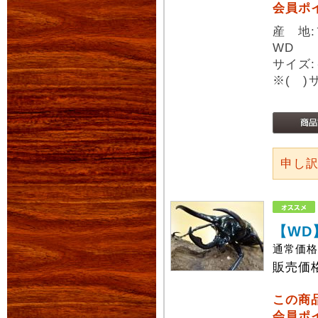
会員ポ
産 地
WD
サイズ:
※( 
申し
【WD
通常価
販売価
この商
会員ポ