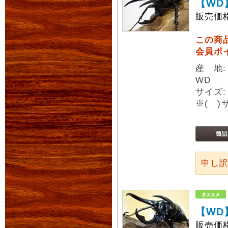
【WD
販売価
この商
会員ポ
産 地
WD
サイズ:
※( 
申し
【WD
販売価