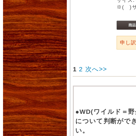
サイズ:
※( 
申し
1
2
次へ>>
●WD(ワイルド＝
について判断がで
い。