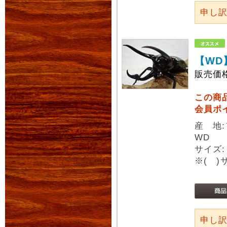
申し
【WD
販売価
この商
会員ポ
産 地
WD
サイズ:
※( 
申し