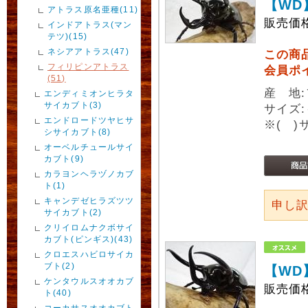
【WD
アトラス原名亜種(11)
販売価
インドアトラス(マン
テツ)(15)
ネシアアトラス(47)
この商
フィリピンアトラス
会員ポ
(51)
産 地
エンディミオンヒラタ
サイカブト(3)
サイズ:
エンドロードツヤヒサ
※( 
シサイカブト(8)
オーベルチュールサイ
カブト(9)
カラヨンヘラヅノカブ
ト(1)
キャンデゼヒラズツツ
申し
サイカブト(2)
クリイロムナクボサイ
カブト(ピンギス)(43)
クロエスハビロサイカ
ブト(2)
【WD
ケンタウルスオオカブ
販売価
ト(40)
コーカサスオオカブト