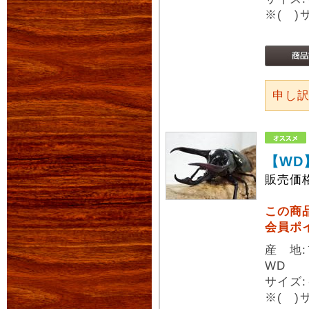
※( 
申し
【WD
販売価
この商
会員ポ
産 地
WD
サイズ:
※( 