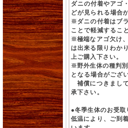
ダニの付着やアゴ
どが見られる場合
※ダニの付着はブ
ことで軽減するこ
※極端なアゴ欠け
は出来る限りわか
上ご購入下さい。
※野外生体の種判別
となる場合がござ
補償につきまして
承下さい。
●冬季生体のお受取
低温により、ご到
います。