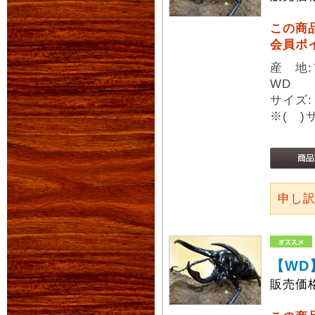
この商
会員ポ
産 地
WD
サイズ:
※( 
申し
【WD
販売価