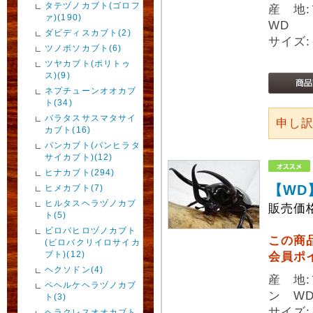
タテヅノカブト(ゴロフ
産 地
ァ)(190)
WD
ダビディスカブト(2)
サイズ:
ツノボソカブト(6)
ツヤカブト(ポリトゥ
ス)(9)
ネプチューンオオカブ
ト(34)
バラタスサスマタサイ
申し
カブト(16)
パンカブト(パンヒラタ
サイカブト)(12)
ヒナカブト(294)
【WD
ヒメカブト(7)
ヒルタスヘラヅノカブ
販売価
ト(5)
ビロバヒロヅノカブト
この商
(ビロバクリイロサイカ
ブト)(12)
会員ポ
ヘクソドン(4)
産 地
ペヘルケヘラヅノカブ
ン W
ト(3)
サイズ:
ヘラクレスオオカブト