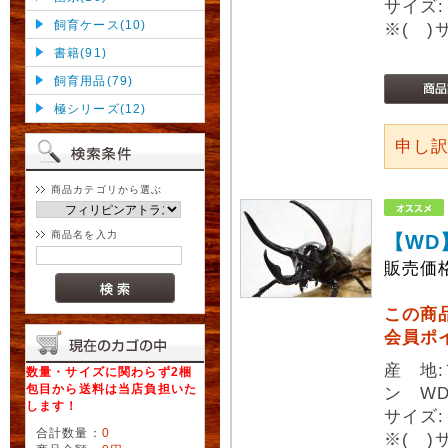
サイズ:
飼育ケース(10)
※( 
書籍(91)
飼育用品(79)
極シリーズ(12)
申し
商品カテゴリから選ぶ
商品名を入力
【WD
販売価
この商
会員ポ
産 地
数量・サイズに関わらず2梱
包目から送料は当店負担いた
ン W
します！
サイズ:
合計数量：
0
※( 