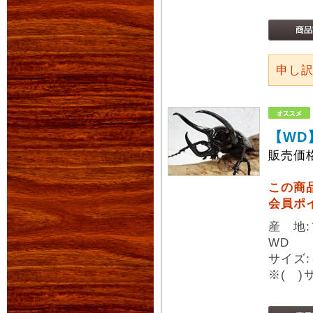
申し
【WD
販売価
この商
会員ポ
産 地
WD
サイズ:
※( 