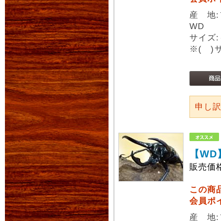
産 地
WD
サイズ:
※( 
申し
【WD
販売価
この商
会員ポ
産 地