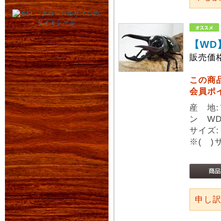
【WD
販売価
この商
会員ポ
産 地
ン W
サイズ:
※( 
申し