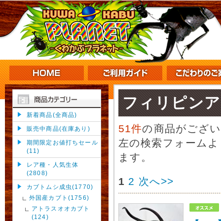
フィリピンア
新着商品(全商品)
51件
の商品がござ
販売中商品(在庫あり)
左の検索フォームよ
期間限定お値打ちセール
(11)
ます。
レア種・人気生体
(2808)
1
2
次へ>>
カブトムシ成虫(1770)
外国産カブト(1756)
アトラスオオカブト
(124)