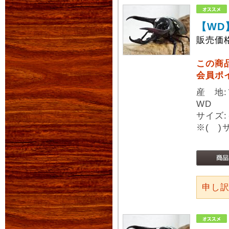
【WD
販売価
この商
会員ポ
産 地
WD
サイズ:
※( 
申し