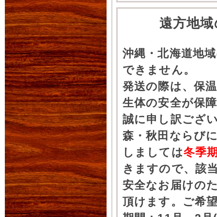
遠方地域
沖縄・北海道地
できません。
発送の際は、保
生体の安全が保
誠に申し訳ござ
森・秋田ならびに
しましては
冬季
きますので、該
安全なお届けの
頂けます。ご希