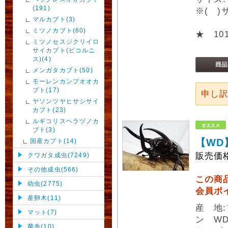
(191)
※( 
マルカブト(3)
ミツノカブト(60)
★ 10
ミツノセスジクリイロ
サイカブト(ビコルニ
ス)(4)
メンガタカブト(50)
モーレンカンプオオカ
ブト(17)
申し
ヤソンツヤヒサシサイ
カブト(23)
ルギコリスヘラヅノカ
ブト(3)
【WD
国産カブト(14)
販売価
クワガタ成虫(7249)
その他成虫(566)
この商
幼虫(2775)
会員ポ
産卵木(11)
産 地
マット(7)
ン W
菌糸(10)