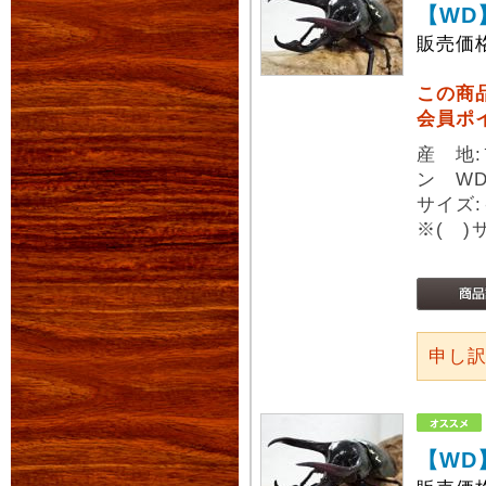
【WD
販売価
この商
会員ポ
産 地
ン W
サイズ:
※( 
申し
【WD