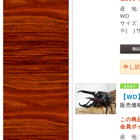
産 地
WD
サイズ:
※( 
申し
【WD
販売価
この商
会員ポ
産 地