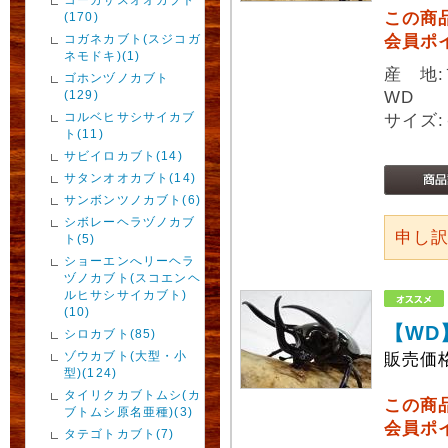
この商
(170)
コガネカブト(スジコガ
会員ポ
ネモドキ)(1)
産 地
ゴホンヅノカブト
(129)
WD
コルベヒサシサイカブ
サイズ:
ト(11)
サビイロカブト(14)
サタンオオカブト(14)
サンボンツノカブト(6)
シボレーヘラヅノカブ
申し
ト(5)
ショーエンへリーヘラ
ヅノカブト(スコエンヘ
ルヒサシサイカブト)
(10)
【WD
シロカブト(85)
ゾウカブト(大型・小
販売価
型)(124)
タイリクカブトムシ(カ
この商
ブトムシ原名亜種)(3)
会員ポ
タテゴトカブト(7)