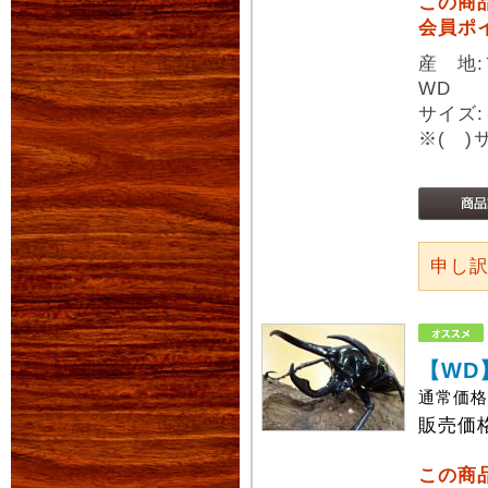
この商
会員ポ
産 地
WD
サイズ:
※( 
申し
【WD
通常価
販売価
この商