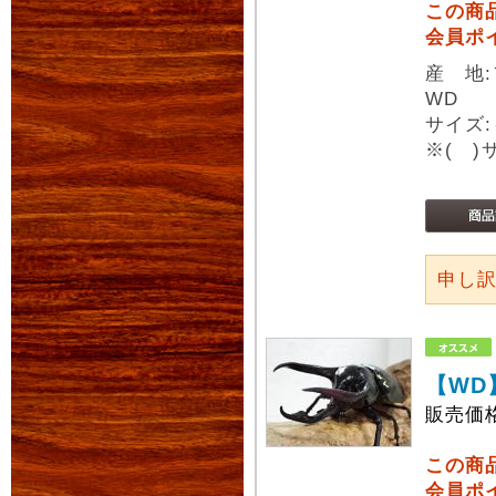
この商
会員ポ
産 地
WD
サイズ:
※( 
申し
【WD
販売価
この商
会員ポ