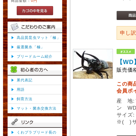
商品金額：
0円
申し
高品質昆虫マット「極」
厳選菌糸「極」
ブリードルーム紹介
【WD
販売価
累代表記
この商
用語
会員ポ
飼育方法
産 地
ン W
マット・菌糸交換方法
サイズ:
※( 
くわプラブリード長の