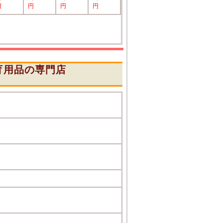
円
円
円
円
育用品の専門店
』