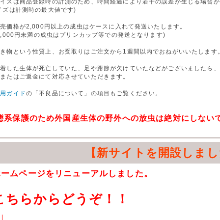
サイズは商品登録時の計測のため、時間経過により若干の誤差が生じる場合が
イズは計測時の最大値です)
売価格が2,000円以上の成虫はケースに入れて発送いたします。
,000円未満の成虫はプリンカップ等での発送となります)
生き物という性質上、お受取りはご注文から1週間以内でおねがいいたします
到着した生体が死亡していた、足や跗節が欠けていたなどがございましたら、
換またはご返金にて対応させていただきます。
利用ガイド
の「不良品について」の項目もご覧ください。
態系保護のため外国産生体の野外への放虫は絶対にしない
【新サイトを開設しまし
ホームページをリニューアルしました。
こちらからどうぞ！！
↓