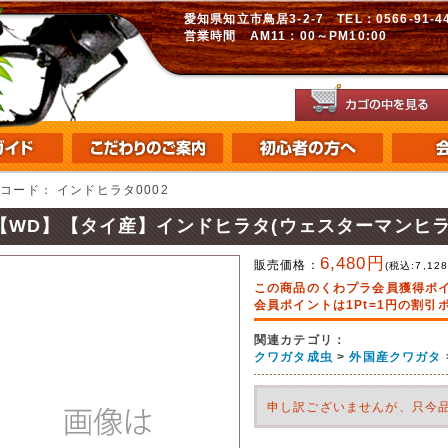
愛知県知立市鳥居3-2-7 TEL：0566-91-448
営業時間 AM11：00～PM10:00
品コード：
インドヒラタ0002
【WD】【タイ産】インドヒラタ(ウェスターマンヒラ
6,480円
販売価格：
(税込:
7,12
この商品のくわプラ会員獲得ポ
会員ポイントは1Pt=1円の割
関連カテゴリ：
クワガタ成虫
>
外国産クワガタ
申し訳ございませんが、只今