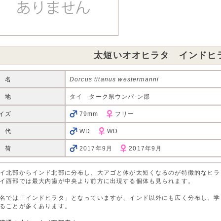
太短いオオヒラタ インドヒ
 名
Dorcus titanus westermanni
 地
タイ ターク県ウンパ-ン郡
イズ
79mm
フリー
 代
WD
WD
 荷
2017年9月
2017年9月
イ北部からインド北部に分布し、大アゴと体が太短くなるのが特徴的なヒラ
イ西部では最大内歯が中央より前方に出現する個体も見られます。
名では「インドヒラタ」となっていますが、インド以外にも広く分布し、学
ることが多くあります。