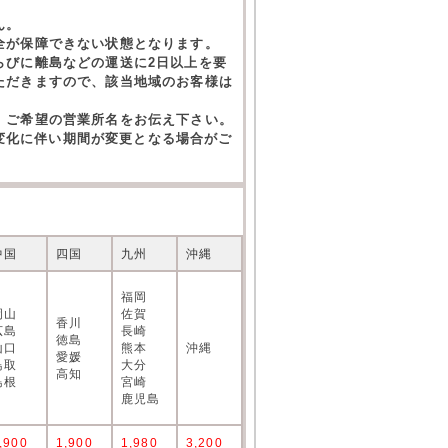
ん。
全が保障できない状態となります。
らびに離島などの運送に2日以上を要
ただきますので、該当地域のお客様は
。ご希望の営業所名をお伝え下さい。
の変化に伴い期間が変更となる場合がご
中国
四国
九州
沖縄
福岡
岡山
佐賀
香川
広島
長崎
徳島
山口
熊本
沖縄
愛媛
鳥取
大分
高知
島根
宮崎
鹿児島
,900
1,900
1,980
3,200