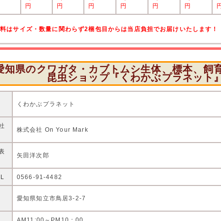
円
円
円
円
円
円
円
送料はサイズ・数量に関わらず2梱包目からは当店負担でお届けいたします！
愛知県のクワガタ・カブトムシ生体、標本、飼
昆虫ショップ『くわかぶプラネット
店
くわかぶプラネット
社
株式会社 On Your Mark
表
矢田洋次郎
EL
0566-91-4482
住
愛知県知立市鳥居3-2-7
AM11:00～PM10：00