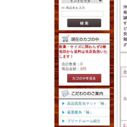
商品名を入力
数量・サイズに関わらず2梱
包目から送料は当店負担いた
します！
合計数量：
0
商品金額：
0円
高品質昆虫マット「極」
厳選菌糸「極」
ブリードルーム紹介
2