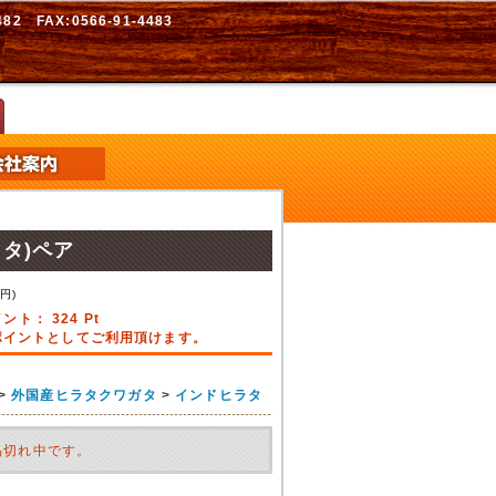
2 FAX:0566-91-4483
タ)ペア
8
円)
イント：
324
Pt
引ポイントとしてご利用頂けます。
>
外国産ヒラタクワガタ
>
インドヒラタ
品切れ中です。