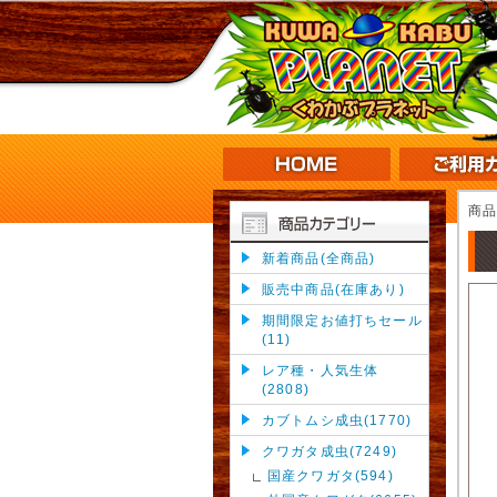
商
新着商品(全商品)
販売中商品(在庫あり)
期間限定お値打ちセール
(11)
レア種・人気生体
(2808)
カブトムシ成虫(1770)
クワガタ成虫(7249)
国産クワガタ(594)