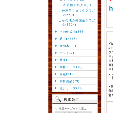
不明種ドルクス(9)
h
外国産フタマタクワガ
タ(559)
その他の外国産クワガ
タ(3514)
その他成虫(566)
幼虫(2775)
●
産卵木(11)
の
ダ
マット(7)
※
菌糸(10)
※
画
飼育ケース(10)
※
い
書籍(91)
補
飼育用品(79)
●
極シリーズ(12)
低
急
商品カテゴリから選ぶ