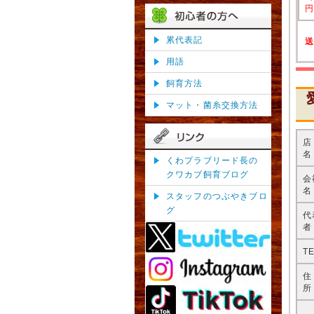
累代表記
用語
飼育方法
マット・菌糸交換方法
名
くわプラブリード長の
クワカブ飼育ブログ
会
名
スタッフのつぶやきブロ
グ
代
者
T
所