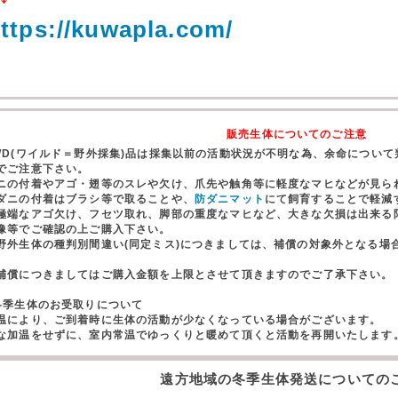
ttps://kuwapla.com/
販売生体についてのご注意
WD(ワイルド＝野外採集)品は採集以前の活動状況が不明な為、余命につい
でご注意下さい。
ニの付着やアゴ・翅等のスレや欠け、爪先や触角等に軽度なマヒなどが見ら
ダニの付着はブラシ等で取ることや、
防ダニマット
にて飼育することで軽減
極端なアゴ欠け、フセツ取れ、脚部の重度なマヒなど、大きな欠損は出来る
像等でご確認の上ご購入下さい。
野外生体の種判別間違い(同定ミス)につきましては、補償の対象外となる場
。
償につきましてはご購入金額を上限とさせて頂きますのでご了承下さい。
冬季生体のお受取りについて
温により、ご到着時に生体の活動が少なくなっている場合がございます。
な加温をせずに、室内常温でゆっくりと暖めて頂くと活動を再開いたします
遠方地域の冬季生体発送についての