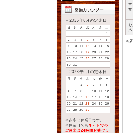
業
2026年8月の定休日
お
日
月
火
水
木
金
土
払
1
2
3
4
5
6
7
8
当
9
10
11
12
13
14
15
16
17
18
19
20
21
22
23
24
25
26
27
28
29
30
31
2026年9月の定休日
日
月
火
水
木
金
土
1
2
3
4
5
6
7
8
9
10
11
12
13
14
15
16
17
18
19
20
21
22
23
24
25
26
27
28
29
30
※赤字は休業日です。
※休業日でも
ネットでの
ご注文は24時間お受けし