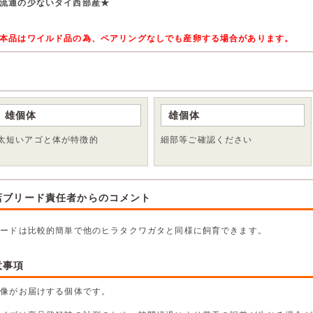
流通の少ないタイ西部産★
本品はワイルド品の為、ペアリングなしでも産卵する場合があります。
雄個体
雄個体
太短いアゴと体が特徴的
細部等ご確認ください
店ブリード責任者からのコメント
リードは比較的簡単で他のヒラタクワガタと同様に飼育できます。
意事項
画像がお届けする個体です。