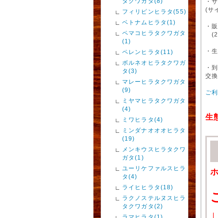
タクワガタ(8)
・
(サ
フィリピンヒラタ(55)
ベトナムヒラタ(1)
・販
ペマコヒラタクワガタ
(2
(1)
・
ペレンヒラタ(11)
ボルネオヒラタクワガ
・
タ(3)
交
マレーヒラタクワガタ
(9)
ご
ミヤマヒラタクワガタ
(4)
生
ミワヒラタ(4)
ミンダナオオオヒラタ
(19)
メンキウスヒラタクワ
ガタ(1)
ユーリケファルスヒラ
タ(4)
ライヒヒラタ(18)
ラクノステルヌスヒラ
タクワガタ(2)
↓
ラマヒラタ(1)