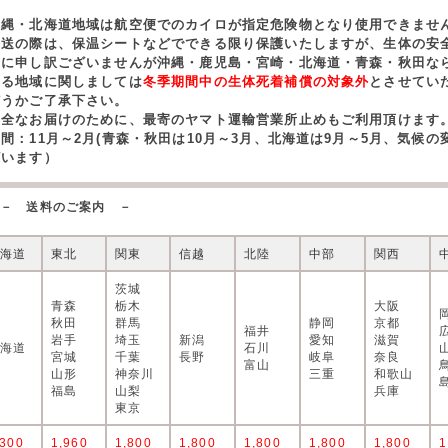
沖縄・北海道地域は航空便でのカイロが指定危険物となり使用できませ
発送の際は、保温シートなどでできる限り保護いたしますが、生体の安
誠に申し訳ございませんが沖縄・鹿児島・宮崎・北海道・青森・秋田な
する地域に関しましては
冬季期間中の生体死着補償の対象外
とさせてい
どうかご了承下さい。
安全なお届けのために、最寄のヤマト運輸営業所止めもご利用頂けます
期間：11月～2月(青森・秋田は10月～3月、北海道は9月～5月、気候
ざいます）
－ 送料のご案内 －
北海道
東北
関東
信越
北陸
中部
関西
茨城
青森
栃木
大阪
秋田
群馬
静岡
京都
福井
岩手
埼玉
新潟
愛知
滋賀
北海道
石川
宮城
千葉
長野
岐阜
奈良
富山
山形
神奈川
三重
和歌山
福島
山梨
兵庫
東京
,300
1,960
1,800
1,800
1,800
1,800
1,800
1