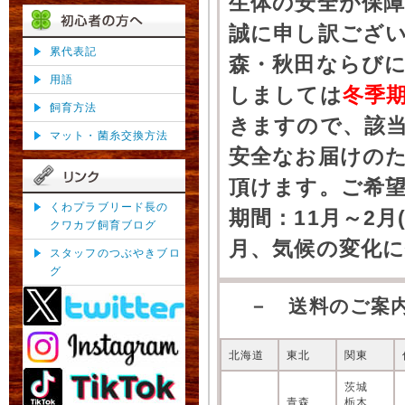
生体の安全が保
誠に申し訳ござ
累代表記
森・秋田ならびに
用語
しましては
冬季
飼育方法
きますので、該
マット・菌糸交換方法
安全なお届けの
頂けます。ご希
くわプラブリード長の
期間：11月～2月
クワカブ飼育ブログ
月、気候の変化
スタッフのつぶやきブロ
グ
－ 送料のご案
北海道
東北
関東
茨城
青森
栃木