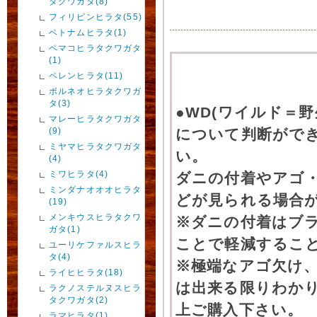
タクワガタ(8)
フィリピンヒラタ(55)
ベトナムヒラタ(1)
ペマコヒラタクワガタ
(1)
ペレンヒラタ(11)
ボルネオヒラタクワガ
タ(3)
●WD(ワイルド＝
マレーヒラタクワガタ
(9)
について判断がで
ミヤマヒラタクワガタ
い。
(4)
ミワヒラタ(4)
ダニの付着やアゴ
ミンダナオオオヒラタ
どが見られる場合
(19)
メンキウスヒラタクワ
※ダニの付着はブ
ガタ(1)
ことで軽減するこ
ユーリケファルスヒラ
タ(4)
※極端なアゴ欠け
ライヒヒラタ(18)
は出来る限りわか
ラクノステルヌスヒラ
タクワガタ(2)
上ご購入下さい。
ラマヒラタ(1)