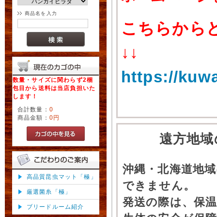
商品名を入力
こちらから
↓↓
https://kuw
数量・サイズに関わらず2梱
包目から送料は当店負担いた
します！
合計数量：
0
商品金額：
0円
遠方地域
沖縄・北海道地
高品質昆虫マット「極」
できません。
厳選菌糸「極」
発送の際は、保
ブリードルーム紹介