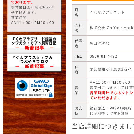
ております。
翌営業日より順次対応さ
店
くわかぶプラネット
せて頂きます。
名
営業時間
AM11：00～PM10：00
会社
株式会社 On Your Mark
名
代表
矢田洋次郎
者
TEL
0566-91-4482
住
愛知県知立市鳥居3-2-7
所
AM11:00～PM10：00
営
営業日につきましては営
業
営業時間外でもネットシ
ていただきます。
お支
銀行振込：PayPay銀行
払
代金引換：ヤマト運輸
当店詳細につきまし