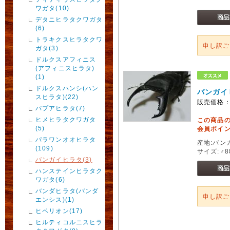
ワガタ(10)
デタニヒラタクワガタ
(6)
トラキクスヒラタクワ
申し訳
ガタ(3)
ドルクスアフィニス
(アフィニスヒラタ)
(1)
ドルクスハンシ(ハン
バンガイ
スヒラタ)(22)
販売価格
パプアヒラタ(7)
ヒメヒラタクワガタ
この商品
(5)
会員ポイン
パラワンオオヒラタ
産地:バン
(109)
サイズ:♂88
バンガイヒラタ(3)
ハンステインヒラタク
ワガタ(6)
バンダヒラタ(バンダ
申し訳
エンシス)(1)
ヒペリオン(17)
ヒルティコルニスヒラ