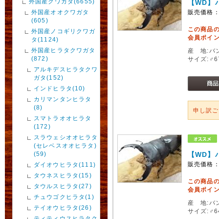
外国産クワガタ(6655)
【WD】
外国産オオクワガタ
販売価格
(605)
この商品
外国産ノコギリクワガ
会員ポイン
タ(1124)
外国産ヒラタクワガタ
産 地:バン
(872)
サイズ:♂
アルキデスヒラタクワ
ガタ(152)
インドヒラタ(10)
カリマンタンヒラタ
(8)
申し訳
スマトラオオヒラタ
(172)
スラウェシオオヒラタ
(セレベスオオヒラタ)
(59)
【WD】
販売価格
ダイオウヒラタ(111)
タウネスヒラタ(15)
この商品
タウルスヒラタ(27)
会員ポイン
チュウゴクヒラタ(1)
産 地:バン
テイオウヒラタ(26)
サイズ:♂
ティティウスヒラタク