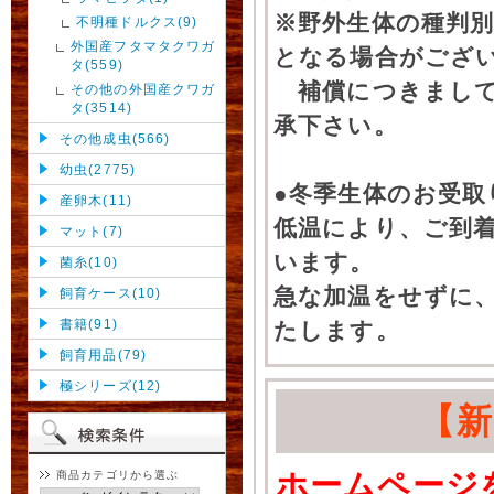
※野外生体の種判別
不明種ドルクス(9)
外国産フタマタクワガ
となる場合がござ
タ(559)
補償につきまして
その他の外国産クワガ
タ(3514)
承下さい。
その他成虫(566)
幼虫(2775)
●冬季生体のお受取
産卵木(11)
低温により、ご到
マット(7)
います。
菌糸(10)
急な加温をせずに
飼育ケース(10)
書籍(91)
たします。
飼育用品(79)
極シリーズ(12)
【
ホームページ
商品カテゴリから選ぶ