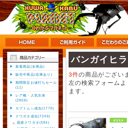
バンガイヒラ
新着商品(全商品)
3件
の商品がござい
販売中商品(在庫あり)
左の検索フォームよ
期間限定お値打ちセール
(11)
ます。
レア種・人気生体
(2808)
カブトムシ成虫(1770)
クワガタ成虫(7249)
国産クワガタ(594)