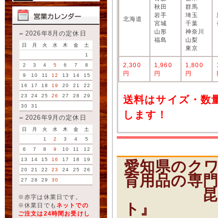
秋田
群馬
岩手
埼玉
北海道
宮城
千葉
山形
神奈川
2026年8月の定休日
福島
山梨
日
月
火
水
木
金
土
東京
1
2,300
1,960
1,800
2
3
4
5
6
7
8
円
円
円
9
10
11
12
13
14
15
16
17
18
19
20
21
22
23
24
25
26
27
28
29
送料はサイズ・数
30
31
します！
2026年9月の定休日
日
月
火
水
木
金
土
1
2
3
4
5
6
7
8
9
10
11
12
13
14
15
16
17
18
19
愛知県のク
20
21
22
23
24
25
26
育用品の専
27
28
29
30
昆虫ショ
※赤字は休業日です。
ト』
※休業日でも
ネットでの
ご注文は24時間お受けし