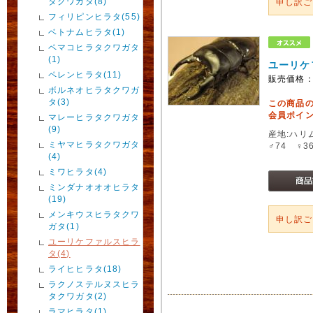
タクワガタ(8)
申し訳
フィリピンヒラタ(55)
ベトナムヒラタ(1)
ペマコヒラタクワガタ
(1)
ユーリケ
ペレンヒラタ(11)
販売価格
ボルネオヒラタクワガ
タ(3)
この商品
会員ポイン
マレーヒラタクワガタ
(9)
産地:ハリ
ミヤマヒラタクワガタ
♂74 ♀3
(4)
ミワヒラタ(4)
ミンダナオオオヒラタ
(19)
メンキウスヒラタクワ
申し訳
ガタ(1)
ユーリケファルスヒラ
タ(4)
ライヒヒラタ(18)
ラクノステルヌスヒラ
タクワガタ(2)
ラマヒラタ(1)