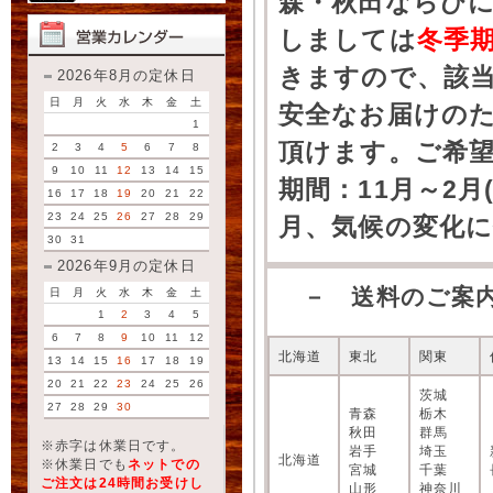
森・秋田ならびに
しましては
冬季
きますので、該
2026年8月の定休日
日
月
火
水
木
金
土
安全なお届けの
1
頂けます。ご希
2
3
4
5
6
7
8
9
10
11
12
13
14
15
期間：11月～2月
16
17
18
19
20
21
22
23
24
25
26
27
28
29
月、気候の変化
30
31
2026年9月の定休日
－ 送料のご案
日
月
火
水
木
金
土
1
2
3
4
5
6
7
8
9
10
11
12
北海道
東北
関東
13
14
15
16
17
18
19
20
21
22
23
24
25
26
茨城
27
28
29
30
青森
栃木
秋田
群馬
※赤字は休業日です。
岩手
埼玉
北海道
※休業日でも
ネットでの
宮城
千葉
ご注文は24時間お受けし
山形
神奈川