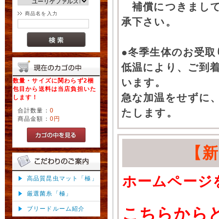
補償につきまして
商品名を入力
承下さい。
●冬季生体のお受取
低温により、ご到
います。
数量・サイズに関わらず2梱
包目から送料は当店負担いた
急な加温をせずに
します！
合計数量：
0
たします。
商品金額：
0円
【
ホームページ
高品質昆虫マット「極」
厳選菌糸「極」
こちらから
ブリードルーム紹介