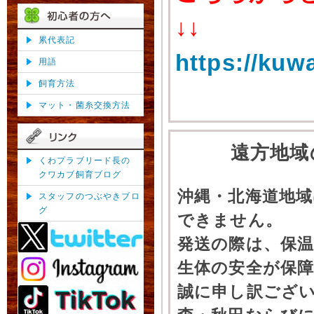
↓↓
累代表記
https://kuw
用語
飼育方法
マット・菌糸交換方法
遠方地域
くわプラブリード長の
クワカブ飼育ブログ
沖縄・北海道地
スタッフのつぶやきブロ
グ
できません。
発送の際は、保
生体の安全が保
誠に申し訳ござ