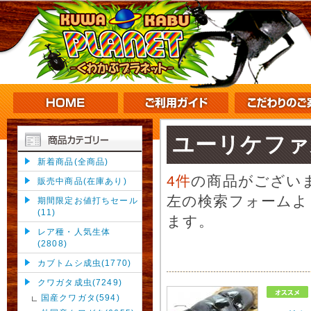
ユーリケファ
新着商品(全商品)
4件
の商品がござい
販売中商品(在庫あり)
左の検索フォームよ
期間限定お値打ちセール
(11)
ます。
レア種・人気生体
(2808)
カブトムシ成虫(1770)
クワガタ成虫(7249)
国産クワガタ(594)