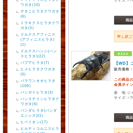
サイズ:♂
ワガタ(10)
デタニヒラタクワガタ
(6)
トラキクスヒラタクワ
ガタ(3)
ドルクスアフィニス
申し訳
(アフィニスヒラタ)
(1)
ドルクスハンシ(ハン
スヒラタ)(22)
パプアヒラタ(7)
【WD】
ヒメヒラタクワガタ
販売価格
(5)
この商品
パラワンオオヒラタ
会員ポイン
(109)
バンガイヒラタ(3)
産 地:ジ
サイズ:♂
ハンステインヒラタク
ワガタ(6)
バンダヒラタ(バンダ
エンシス)(1)
ヒペリオン(17)
ヒルティコルニスヒラ