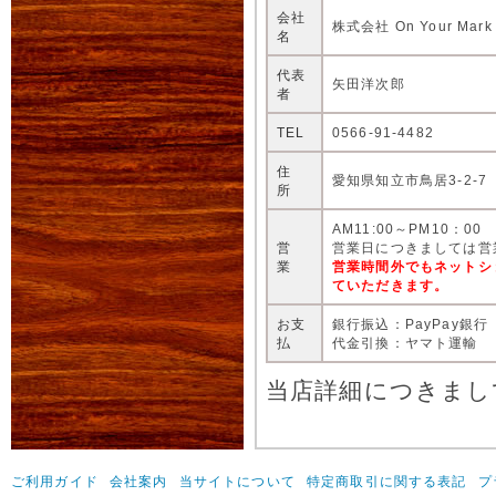
会社
株式会社 On Your Mark
名
代表
矢田洋次郎
者
TEL
0566-91-4482
住
愛知県知立市鳥居3-2-7
所
AM11:00～PM10：00
営
営業日につきましては営
業
営業時間外でもネットシ
ていただきます。
お支
銀行振込：PayPay銀行
払
代金引換：ヤマト運輸
当店詳細につきまし
ご利用ガイド
会社案内
当サイトについて
特定商取引に関する表記
プ