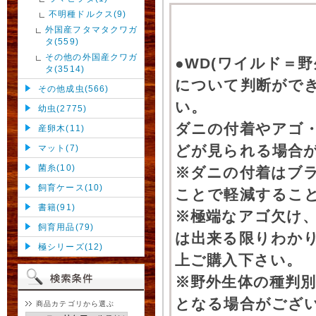
不明種ドルクス(9)
外国産フタマタクワガ
タ(559)
その他の外国産クワガ
●WD(ワイルド＝
タ(3514)
について判断がで
その他成虫(566)
い。
幼虫(2775)
ダニの付着やアゴ
産卵木(11)
どが見られる場合
マット(7)
菌糸(10)
※ダニの付着はブ
飼育ケース(10)
ことで軽減するこ
書籍(91)
※極端なアゴ欠け
飼育用品(79)
は出来る限りわか
極シリーズ(12)
上ご購入下さい。
※野外生体の種判別
となる場合がござ
商品カテゴリから選ぶ