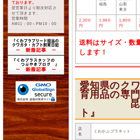
ております。
福島
山梨
翌営業日より順次対応さ
東京
せて頂きます。
営業時間
2,300
1,960
1,800
AM11：00～PM10：00
円
円
円
送料はサイズ・数
します！
愛知県のク
育用品の専
昆虫ショ
ト』
店
くわかぶプラネット
名