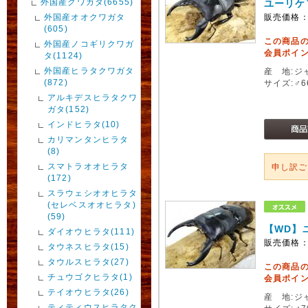
外国産クワガタ(6655)
ユーリケ
外国産オオクワガタ
販売価格
(605)
この商品
外国産ノコギリクワガ
会員ポイン
タ(1124)
外国産ヒラタクワガタ
産 地:ジ
(872)
サイズ:♂
アルキデスヒラタクワ
ガタ(152)
インドヒラタ(10)
カリマンタンヒラタ
(8)
スマトラオオヒラタ
申し訳
(172)
スラウェシオオヒラタ
(セレベスオオヒラタ)
(59)
【WD】
ダイオウヒラタ(111)
販売価格
タウネスヒラタ(15)
タウルスヒラタ(27)
この商品
チュウゴクヒラタ(1)
会員ポイン
テイオウヒラタ(26)
産 地:ジ
ティティウスヒラタク