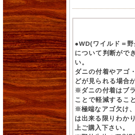
●WD(ワイルド＝
について判断がで
い。
ダニの付着やアゴ
どが見られる場合
※ダニの付着はブ
ことで軽減するこ
※極端なアゴ欠け
は出来る限りわか
上ご購入下さい。