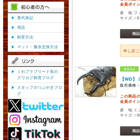
会員ポイン
産 地:フ
累代表記
サイズ:♂
用語
飼育方法
マット・菌糸交換方法
申し訳
くわプラブリード長の
クワカブ飼育ブログ
【WD】
販売価格
スタッフのつぶやきブロ
グ
この商品
会員ポイン
産 地:ミ
サイズ:♂