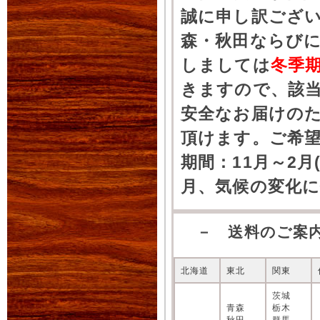
誠に申し訳ござ
森・秋田ならびに
しましては
冬季
きますので、該
安全なお届けの
頂けます。ご希
期間：11月～2月
月、気候の変化
－ 送料のご案
北海道
東北
関東
茨城
青森
栃木
秋田
群馬