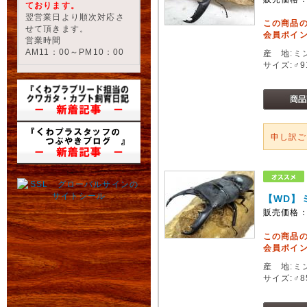
ております。
翌営業日より順次対応さ
この商品
せて頂きます。
会員ポイン
営業時間
AM11：00～PM10：00
産 地:ミ
サイズ:♂
申し訳
【WD】
販売価格
この商品
会員ポイン
産 地:ミ
サイズ:♂