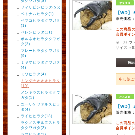
タクワガタ(8)
フィリピンヒラタ(55)
【WD】
ベトナムヒラタ(1)
販売価格
ペマコヒラタクワガタ
(1)
この商品
ペレンヒラタ(11)
会員ポイン
ボルネオヒラタクワガ
産 地:フ
タ(3)
サイズ:♂
マレーヒラタクワガタ
(9)
ミヤマヒラタクワガタ
(4)
ミワヒラタ(4)
申し訳
ミンダナオオオヒラタ
(19)
メンキウスヒラタクワ
ガタ(1)
ユーリケファルスヒラ
【WD】
タ(4)
販売価格
ライヒヒラタ(18)
ラクノステルヌスヒラ
この商品
タクワガタ(2)
会員ポイン
ラマヒラタ(1)