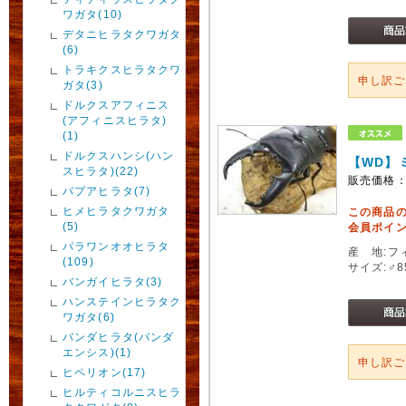
ワガタ(10)
デタニヒラタクワガタ
(6)
トラキクスヒラタクワ
申し訳
ガタ(3)
ドルクスアフィニス
(アフィニスヒラタ)
(1)
ドルクスハンシ(ハン
【WD】
スヒラタ)(22)
販売価格
パプアヒラタ(7)
ヒメヒラタクワガタ
この商品
(5)
会員ポイン
パラワンオオヒラタ
産 地:フ
(109)
サイズ:♂
バンガイヒラタ(3)
ハンステインヒラタク
ワガタ(6)
バンダヒラタ(バンダ
エンシス)(1)
申し訳
ヒペリオン(17)
ヒルティコルニスヒラ