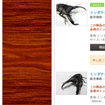
ミンダナ
販売価格
この商品
会員ポイン
産地:ミン
サイズ:♂8
申し訳
ミンダナ
販売価格
この商品
会員ポイン
産地:ミン
♂86mm