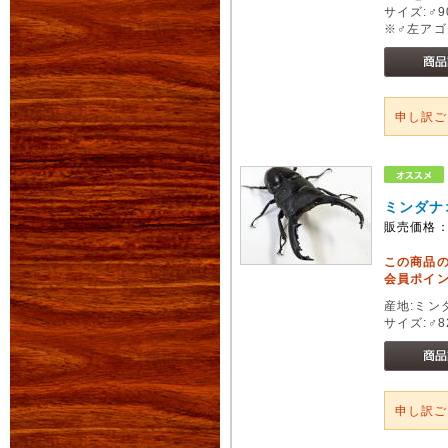
サイズ:♂
※♂左ア
申し訳
ミンダナ
販売価格
この商品
会員ポイン
産地:ミン
サイズ:♂8
申し訳