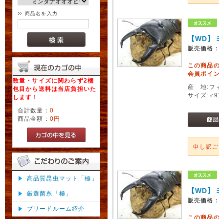
商品名を入力
【WD】
販売価格
この商品
会員ポイン
数量・サイズに関わらず2梱
産 地:フ
包目から送料は当店負担いた
サイズ:♂
します！
合計数量：
0
商品金額：
0円
申し訳
高品質昆虫マット「極」
【WD】
厳選菌糸「極」
販売価格
ブリードルーム紹介
この商品