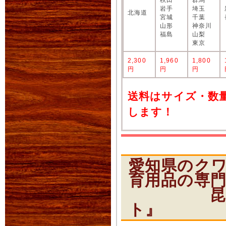
岩手
埼玉
北海道
宮城
千葉
山形
神奈川
福島
山梨
東京
2,300
1,960
1,800
円
円
円
送料はサイズ・数
します！
愛知県のク
育用品の専
昆虫ショ
ト』