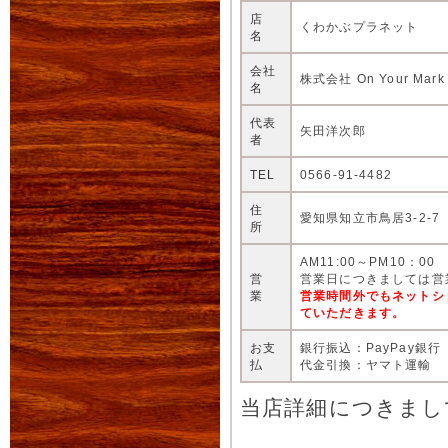
店
くわかぶプラネット
名
会社
株式会社 On Your Mark
名
代表
矢田洋次郎
者
TEL
0566-91-4482
住
愛知県知立市鳥居3-2-7
所
AM11:00～PM10：00
営
営業日につきましては営
業
営業時間外でもネットシ
ていただきます。
お支
銀行振込：PayPay銀行
払
代金引換：ヤマト運輸
当店詳細につきまし