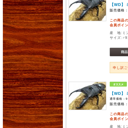
【WD】
販売価格
この商品
会員ポイン
産 地:ミ
サイズ:♂
申し訳
【WD】
通常価格：
9
販売価格
この商品
会員ポイン
産 地:ミ