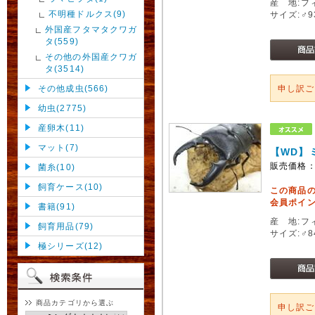
産 地:フ
不明種ドルクス(9)
サイズ:♂
外国産フタマタクワガ
タ(559)
その他の外国産クワガ
タ(3514)
その他成虫(566)
申し訳
幼虫(2775)
産卵木(11)
マット(7)
【WD】
販売価格
菌糸(10)
飼育ケース(10)
この商品
会員ポイン
書籍(91)
産 地:フ
飼育用品(79)
サイズ:♂
極シリーズ(12)
商品カテゴリから選ぶ
申し訳