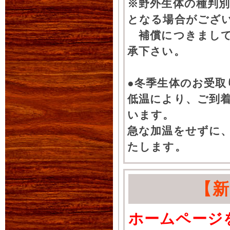
※野外生体の種判別
となる場合がござ
補償につきまして
承下さい。
●冬季生体のお受取
低温により、ご到
います。
急な加温をせずに
たします。
【
ホームページ