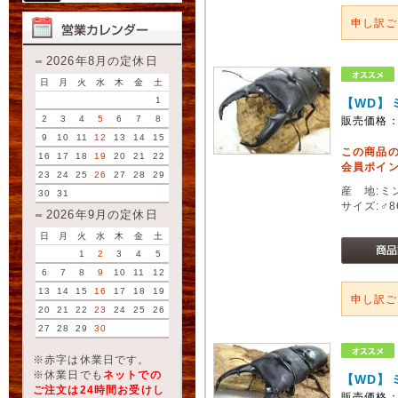
申し訳
2026年8月の定休日
日
月
火
水
木
金
土
1
【WD】
2
3
4
5
6
7
8
販売価格
9
10
11
12
13
14
15
この商品
16
17
18
19
20
21
22
会員ポイン
23
24
25
26
27
28
29
産 地:ミ
30
31
サイズ:♂
2026年9月の定休日
日
月
火
水
木
金
土
1
2
3
4
5
6
7
8
9
10
11
12
13
14
15
16
17
18
19
申し訳
20
21
22
23
24
25
26
27
28
29
30
※赤字は休業日です。
※休業日でも
ネットでの
【WD】
ご注文は24時間お受けし
販売価格