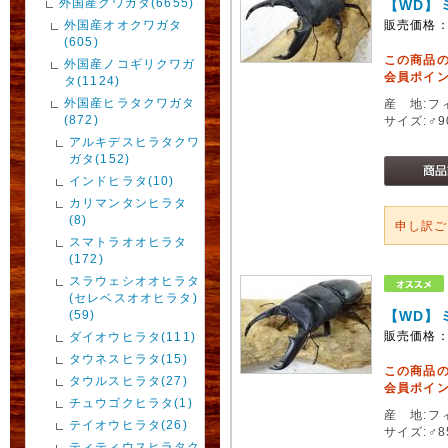
外国産クワガタ(6655)
【WD】
外国産オオクワガタ
販売価格
(605)
この商品
外国産ノコギリクワガ
会員ポイン
タ(1124)
外国産ヒラタクワガタ
産 地:フ
(872)
サイズ:♂
アルキデスヒラタクワ
ガタ(152)
インドヒラタ(10)
カリマンタンヒラタ
(8)
申し訳
スマトラオオヒラタ
(172)
スラウェシオオヒラタ
(セレベスオオヒラタ)
(59)
【WD】
販売価格
ダイオウヒラタ(111)
タウネスヒラタ(15)
この商品
タウルスヒラタ(27)
会員ポイン
チュウゴクヒラタ(1)
産 地:フ
テイオウヒラタ(26)
サイズ:♂
ティティウスヒラタク