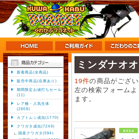
ミンダナオオ
新着商品(全商品)
19件
の商品がござ
販売中商品(在庫あり)
左の検索フォームよ
期間限定お値打ちセール
(11)
ます。
レア種・人気生体
(2808)
カブトムシ成虫(1770)
クワガタ成虫(7249)
国産クワガタ(594)