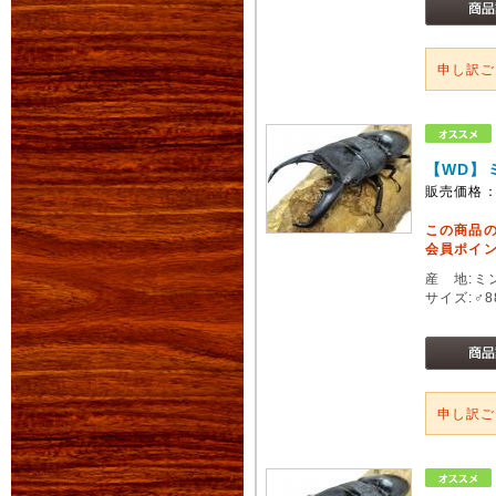
申し訳
【WD】
販売価格
この商品
会員ポイン
産 地:ミ
サイズ:♂
申し訳