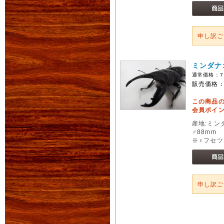
申し訳
ミンダナ
通常価格：
7
販売価格
この商品
会員ポイン
産地:ミン
♂88mm 
※♀フセツ
申し訳