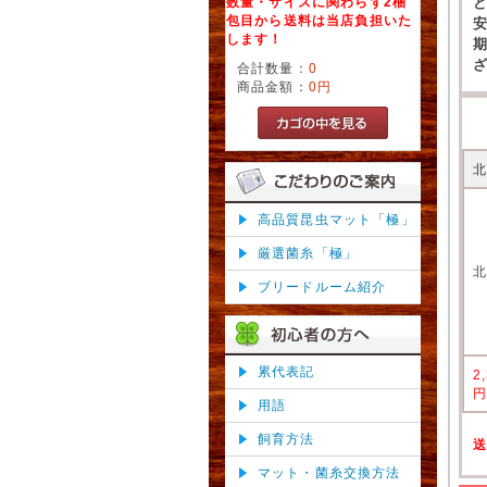
数量・サイズに関わらず2梱
包目から送料は当店負担いた
します！
合計数量：
0
商品金額：
0円
高品質昆虫マット「極」
厳選菌糸「極」
ブリードルーム紹介
累代表記
2
用語
飼育方法
マット・菌糸交換方法