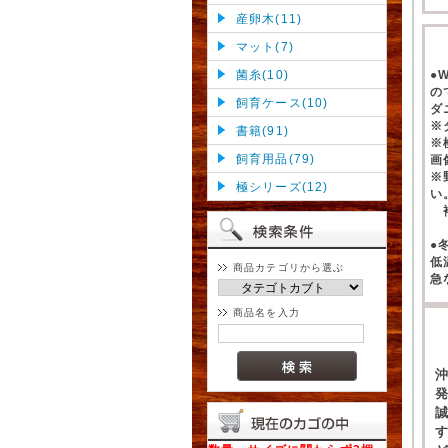
産卵木(11)
マット(7)
菌糸(10)
●
の
飼育ケース(10)
ダ
※
書籍(91)
※
飼育用品(79)
画
※
極シリーズ(12)
い
補
●
低
商品カテゴリから選ぶ
急
商品名を入力