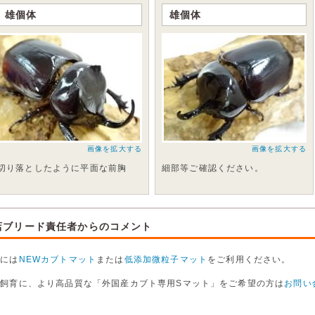
雄個体
雄個体
画像を拡大する
画像を拡大する
切り落としたように平面な前胸
細部等ご確認ください。
店ブリード責任者からのコメント
卵には
NEWカブトマット
または
低添加微粒子マット
をご利用ください。
虫飼育に、より高品質な「外国産カブト専用Sマット」をご希望の方は
お問い