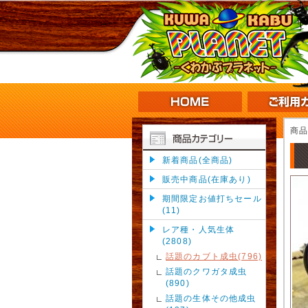
商
新着商品(全商品)
販売中商品(在庫あり)
期間限定お値打ちセール
(11)
レア種・人気生体
(2808)
話題のカブト成虫(796)
話題のクワガタ成虫
(890)
話題の生体その他成虫