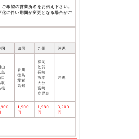
。ご希望の営業所名をお伝え下さい。
の変化に伴い期間が変更となる場合がご
中国
四国
九州
沖縄
福岡
岡山
佐賀
香川
広島
長崎
徳島
山口
熊本
沖縄
愛媛
鳥取
大分
高知
島根
宮崎
鹿児島
,900
1,900
1,980
3,200
円
円
円
円