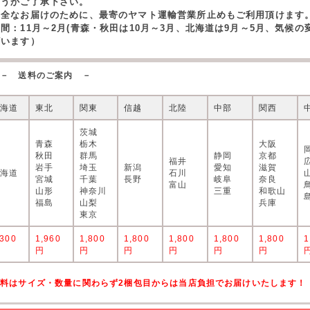
どうかご了承下さい。
安全なお届けのために、最寄のヤマト運輸営業所止めもご利用頂けます
期間：11月～2月(青森・秋田は10月～3月、北海道は9月～5月、気候
ざいます）
－ 送料のご案内 －
北海道
東北
関東
信越
北陸
中部
関西
茨城
青森
栃木
大阪
秋田
群馬
静岡
京都
福井
岩手
埼玉
新潟
愛知
滋賀
北海道
石川
宮城
千葉
長野
岐阜
奈良
富山
山形
神奈川
三重
和歌山
福島
山梨
兵庫
東京
,300
1,960
1,800
1,800
1,800
1,800
1,800
1
円
円
円
円
円
円
円
送料はサイズ・数量に関わらず2梱包目からは当店負担でお届けいたします！