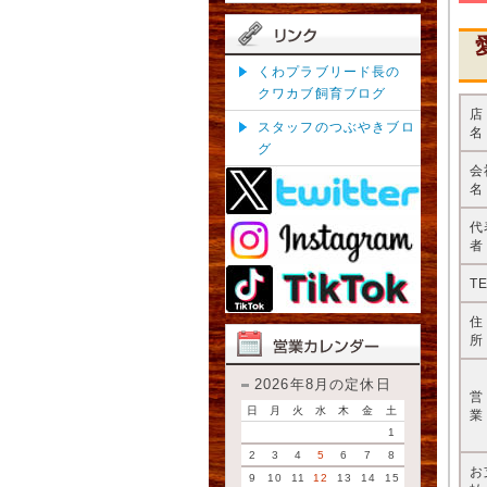
くわプラブリード長の
クワカブ飼育ブログ
スタッフのつぶやきブロ
名
グ
会
名
代
者
T
所
2026年8月の定休日
日
月
火
水
木
金
土
業
1
2
3
4
5
6
7
8
お
9
10
11
12
13
14
15