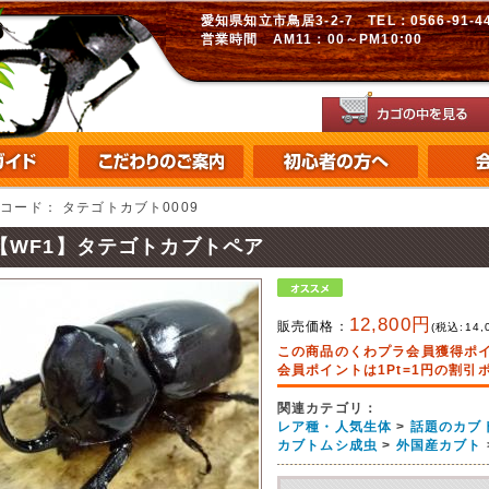
愛知県知立市鳥居3-2-7 TEL：0566-91-448
営業時間 AM11：00～PM10:00
品コード：
タテゴトカブト0009
【WF1】タテゴトカブトペア
12,800円
販売価格：
(税込:
14,
この商品のくわプラ会員獲得ポ
会員ポイントは1Pt=1円の割
関連カテゴリ：
レア種・人気生体
>
話題のカブ
カブトムシ成虫
>
外国産カブト