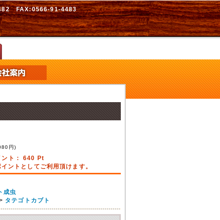
2 FAX:0566-91-4483
080
円)
イント：
640
Pt
引ポイントとしてご利用頂けます。
ト成虫
>
タテゴトカブト