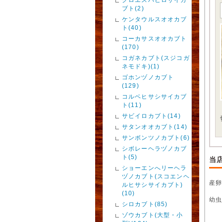
ブト(2)
ケンタウルスオオカブ
ト(40)
コーカサスオオカブト
(170)
コガネカブト(スジコガ
ネモドキ)(1)
ゴホンヅノカブト
(129)
コルベヒサシサイカブ
ト(11)
サビイロカブト(14)
サタンオオカブト(14)
サンボンツノカブト(6)
シボレーヘラヅノカブ
ト(5)
当
ショーエンへリーヘラ
ヅノカブト(スコエンヘ
産
ルヒサシサイカブト)
(10)
幼
シロカブト(85)
ゾウカブト(大型・小