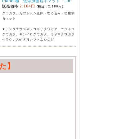
Planet極 低添加微粒子マット 10L
販売価格:
2,164円
(税込：2,380円）
クワガタ、カブトムシ産卵・埋め込み・幼虫飼
育マット
★アンタエウスやノコギリクワガタ、ニジイロ
クワガタ、キンイロクワガタ、ミヤマクワガタ
ヘラクレス他各種カブトムシなど
た】