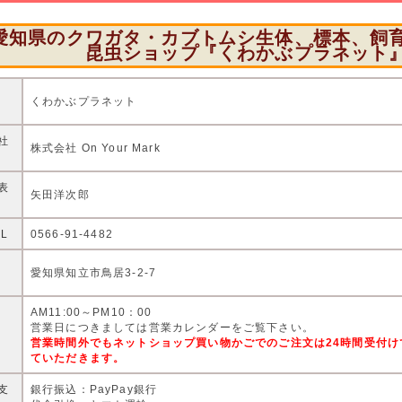
愛知県のクワガタ・カブトムシ生体、標本、飼
昆虫ショップ『くわかぶプラネット
店
くわかぶプラネット
社
株式会社 On Your Mark
表
矢田洋次郎
EL
0566-91-4482
住
愛知県知立市鳥居3-2-7
AM11:00～PM10：00
営
営業日につきましては営業カレンダーをご覧下さい。
営業時間外でもネットショップ買い物かごでのご注文は24時間受付
ていただきます。
支
銀行振込：PayPay銀行