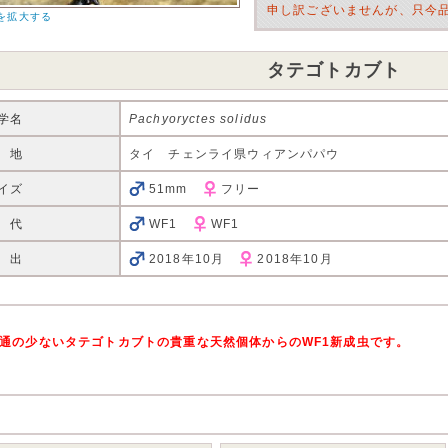
申し訳ございませんが、只今
を拡大する
タテゴトカブト
学名
Pachyoryctes solidus
 地
タイ チェンライ県ウィアンパパウ
イズ
51mm
フリー
 代
WF1
WF1
 出
2018年10月
2018年10月
通の少ないタテゴトカブトの貴重な天然個体からのWF1新成虫です。