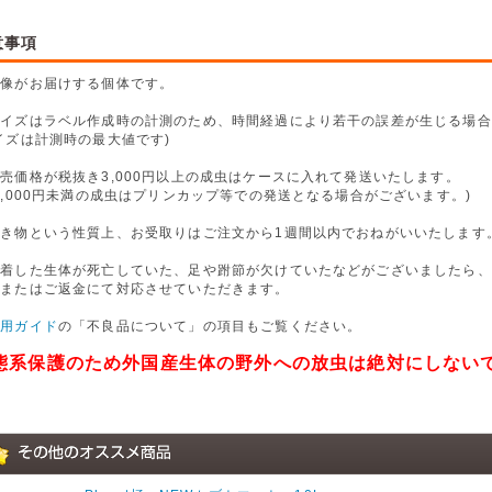
意事項
画像がお届けする個体です。
サイズはラベル作成時の計測のため、時間経過により若干の誤差が生じる場合
イズは計測時の最大値です)
売価格が税抜き3,000円以上の成虫はケースに入れて発送いたします。
,000円未満の成虫はプリンカップ等での発送となる場合がございます。)
生き物という性質上、お受取りはご注文から1週間以内でおねがいいたします
到着した生体が死亡していた、足や跗節が欠けていたなどがございましたら、
換またはご返金にて対応させていただきます。
利用ガイド
の「不良品について」の項目もご覧ください。
態系保護のため外国産生体の野外への放虫は絶対にしない