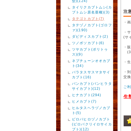
型)(124)
タイリクカブトムシ(カ
注
ブトムシ原名亜種)(3)
タテゴトカブト(7)
・
タテヅノカブト(ゴロフ
ァ)(190)
・
ダビディスカブト(2)
(サ
ツノボソカブト(6)
・販
ツヤカブト(ポリトゥ
(3
ス)(9)
ネプチューンオオカブ
・
ト(34)
・
バラタスサスマタサイ
交
カブト(16)
パンカブト(パンヒラタ
ご
サイカブト)(12)
ヒナカブト(294)
生
ヒメカブト(7)
ヒルタスヘラヅノカブ
ト(5)
ビロバヒロヅノカブト
(ビロバクリイロサイカ
ブト)(12)