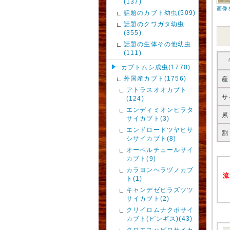
(137)
画像
話題のカブト幼虫(509)
話題のクワガタ幼虫
(355)
話題の生体その他幼虫
(111)
カブトムシ成虫(1770)
外国産カブト(1756)
産
アトラスオオカブト
サ
(124)
エンディミオンヒラタ
累
サイカブト(3)
エンドロードツヤヒサ
割
シサイカブト(8)
オーベルチュールサイ
カブト(9)
カラヨンヘラヅノカブ
流
ト(1)
キャンデゼヒラズツツ
サイカブト(2)
クリイロムナクボサイ
カブト(ピンギス)(43)
クロエスハビロサイカ