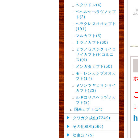
ヘクソドン(4)
ペヘルケヘラヅノカブ
ト(3)
ヘラクレスオオカブト
(191)
マルカブト(3)
ミツノカブト(60)
ミツノセスジクリイロ
サイカブト(ビコルニ
ス)(4)
メンガタカブト(50)
モーレンカンプオオカ
ブト(17)
ヤソンツヤヒサシサイ
カブト(23)
ルギコリスヘラヅノカ
ブト(3)
↓
国産カブト(14)
h
クワガタ成虫(7249)
その他成虫(566)
幼虫(2775)