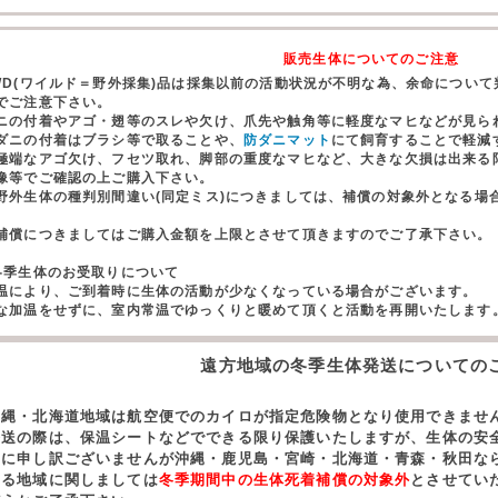
販売生体についてのご注意
WD(ワイルド＝野外採集)品は採集以前の活動状況が不明な為、余命につい
でご注意下さい。
ニの付着やアゴ・翅等のスレや欠け、爪先や触角等に軽度なマヒなどが見ら
ダニの付着はブラシ等で取ることや、
防ダニマット
にて飼育することで軽減
極端なアゴ欠け、フセツ取れ、脚部の重度なマヒなど、大きな欠損は出来る
像等でご確認の上ご購入下さい。
野外生体の種判別間違い(同定ミス)につきましては、補償の対象外となる場
。
償につきましてはご購入金額を上限とさせて頂きますのでご了承下さい。
冬季生体のお受取りについて
温により、ご到着時に生体の活動が少なくなっている場合がございます。
な加温をせずに、室内常温でゆっくりと暖めて頂くと活動を再開いたします
遠方地域の冬季生体発送についての
沖縄・北海道地域は航空便でのカイロが指定危険物となり使用できませ
発送の際は、保温シートなどでできる限り保護いたしますが、生体の安
誠に申し訳ございませんが沖縄・鹿児島・宮崎・北海道・青森・秋田な
する地域に関しましては
冬季期間中の生体死着補償の対象外
とさせてい