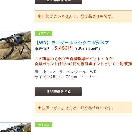
申し訳ございませんが、只今品切れ中です。
【WD】ラコダールツヤクワガタペア
5,480円
販売価格：
(税込：
6,028
円）
この商品のくわプラ会員獲得ポイント：
0
Pt
会員ポイントは1pt=1円の割引ポイントとしてご利用
産 地:スマトラ ベンクール WD
サイズ:♂75mm～78mm ♀フリー
申し訳ございませんが、只今品切れ中です。