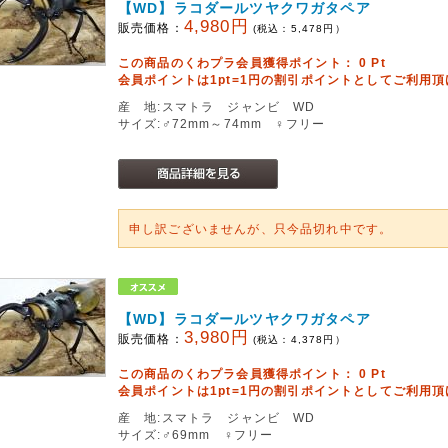
【WD】ラコダールツヤクワガタペア
4,980円
販売価格：
(税込：
5,478
円）
この商品のくわプラ会員獲得ポイント：
0
Pt
会員ポイントは1pt=1円の割引ポイントとしてご利用
産 地:スマトラ ジャンビ WD
サイズ:♂72mm～74mm ♀フリー
申し訳ございませんが、只今品切れ中です。
【WD】ラコダールツヤクワガタペア
3,980円
販売価格：
(税込：
4,378
円）
この商品のくわプラ会員獲得ポイント：
0
Pt
会員ポイントは1pt=1円の割引ポイントとしてご利用
産 地:スマトラ ジャンビ WD
サイズ:♂69mm ♀フリー