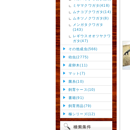
ミヤマクワガタ(418)
ムナコブクワガタ(14)
ムネツノクワガタ(8)
メンガタクワガタ
(143)
レギウスオオツヤクワ
ガタ(47)
その他成虫(566)
幼虫(2775)
産卵木(11)
マット(7)
菌糸(10)
飼育ケース(10)
書籍(91)
飼育用品(79)
極シリーズ(12)