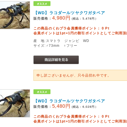
【WD】ラコダールツヤクワガタペア
4,980円
販売価格：
(税込：
5,478
円）
この商品のくわプラ会員獲得ポイント：
0
Pt
会員ポイントは1pt=1円の割引ポイントとしてご利用
産 地:スマトラ ジャンビ WD
サイズ:♂73mm ♀フリー
申し訳ございませんが、只今品切れ中です。
【WD】ラコダールツヤクワガタペア
5,480円
販売価格：
(税込：
6,028
円）
この商品のくわプラ会員獲得ポイント：
0
Pt
会員ポイントは1pt=1円の割引ポイントとしてご利用