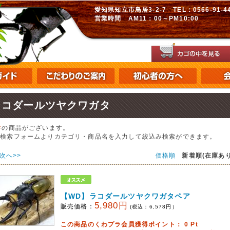
愛知県知立市鳥居3-2-7 TEL：0566-91-448
営業時間 AM11：00～PM10:00
ラコダールツヤクワガタ
件
の商品がございます。
の検索フォームよりカテゴリ・商品名を入力して絞込み検索ができます。
次へ>>
価格順
新着順(在庫あり
【WD】ラコダールツヤクワガタペア
5,980円
販売価格：
(税込：
6,578
円）
この商品のくわプラ会員獲得ポイント：
0
Pt