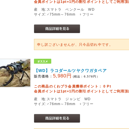
会員ポイントは1pt=1円の割引ポイントとしてご利用
産 地:スマトラ ベンクール WD
サイズ:♂75mm～76mm ♀フリー
申し訳ございませんが、只今品切れ中です。
【WD】ラコダールツヤクワガタペア
5,980円
販売価格：
(税込：
6,578
円）
この商品のくわプラ会員獲得ポイント：
0
Pt
会員ポイントは1pt=1円の割引ポイントとしてご利用
産 地:スマトラ ジャンビ WD
サイズ:♂76mm～78mm ♀フリー