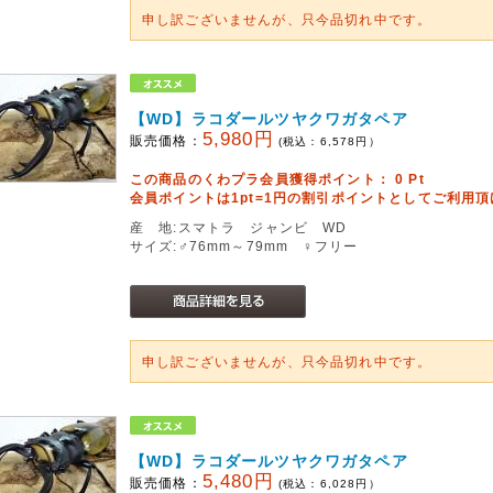
申し訳ございませんが、只今品切れ中です。
【WD】ラコダールツヤクワガタペア
5,980円
販売価格：
(税込：
6,578
円）
この商品のくわプラ会員獲得ポイント：
0
Pt
会員ポイントは1pt=1円の割引ポイントとしてご利用
産 地:スマトラ ジャンビ WD
サイズ:♂76mm～79mm ♀フリー
申し訳ございませんが、只今品切れ中です。
【WD】ラコダールツヤクワガタペア
5,480円
販売価格：
(税込：
6,028
円）