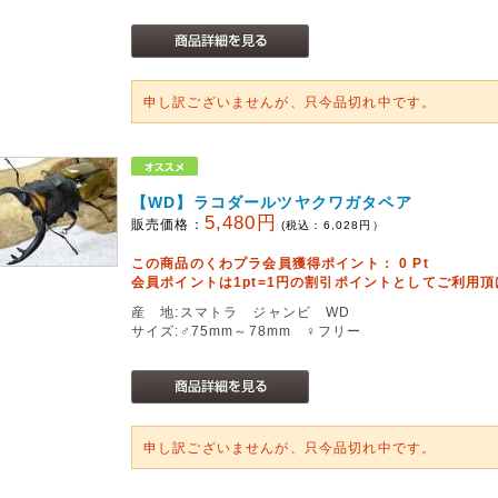
申し訳ございませんが、只今品切れ中です。
【WD】ラコダールツヤクワガタペア
5,480円
販売価格：
(税込：
6,028
円）
この商品のくわプラ会員獲得ポイント：
0
Pt
会員ポイントは1pt=1円の割引ポイントとしてご利用
産 地:スマトラ ジャンビ WD
サイズ:♂75mm～78mm ♀フリー
申し訳ございませんが、只今品切れ中です。