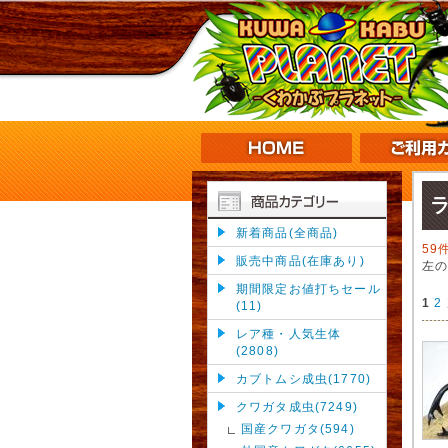
新着商品(全商品)
59
販売中商品(在庫あり)
左
期間限定お値打ちセール
1
2
(11)
レア種・人気生体
(2808)
カブトムシ成虫(1770)
クワガタ成虫(7249)
国産クワガタ(594)