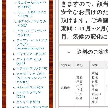
きますので、該
ラコダールツヤクワ
ガタ(59)
安全なお届けの
リュートネルツヤク
ワガタ(5)
頂けます。ご希
ルデキンツヤクワガ
タ(42)
期間：11月～2月
ワラストンツヤクワ
ガタ(16)
月、気候の変化
ティアンムニセヒラタ
クワガタ
(A.tianmuxing)(7)
－ 送料のご案
ドウイロクワガタ(6)
ニジイロクワガタ
(282)
北海道
東北
関東
ネブトクワガタ(116)
茨城
ヒョウタンクワガタ
青森
栃木
(ツノヒョウタンクワ
秋田
群馬
ガタ)(6)
岩手
埼玉
ペルークワガタ(4)
北海道
宮城
千葉
ホソアカクワガタ
山形
神奈川
(524)
福島
山梨
ホソクワガタ(8)
東京
マルバネクワガタ(13)