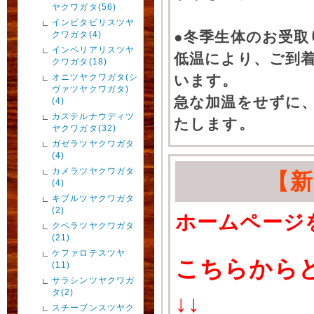
ヤクワガタ(56)
インビタビリスツヤ
●冬季生体のお受取
クワガタ(4)
インペリアリスツヤ
低温により、ご到
クワガタ(18)
オニツヤクワガタ(シ
います。
ヴァツヤクワガタ)
急な加温をせずに
(4)
カステルナウディツ
たします。
ヤクワガタ(32)
ガゼラツヤクワガタ
(4)
カメラツヤクワガタ
【
(4)
キプルツヤクワガタ
(2)
ホームページ
クベラツヤクワガタ
(21)
ケファロテスツヤ
こちらから
(11)
サラシンツヤクワガ
タ(2)
↓↓
スチーブンスツヤク