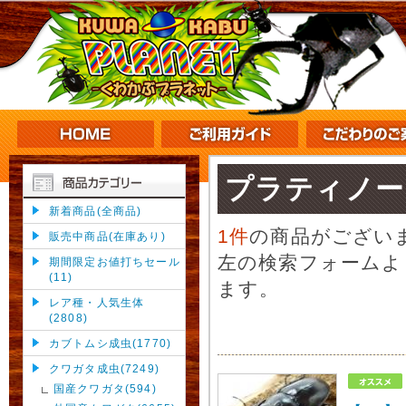
プラティノー
新着商品(全商品)
1件
の商品がござい
販売中商品(在庫あり)
左の検索フォームよ
期間限定お値打ちセール
(11)
ます。
レア種・人気生体
(2808)
カブトムシ成虫(1770)
クワガタ成虫(7249)
国産クワガタ(594)