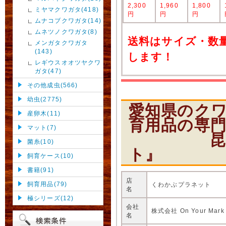
2,300
1,960
1,800
ミヤマクワガタ(418)
円
円
円
ムナコブクワガタ(14)
ムネツノクワガタ(8)
送料はサイズ・数
メンガタクワガタ
(143)
します！
レギウスオオツヤクワ
ガタ(47)
その他成虫(566)
幼虫(2775)
愛知県のク
産卵木(11)
育用品の専
マット(7)
昆虫ショ
菌糸(10)
ト』
飼育ケース(10)
書籍(91)
店
飼育用品(79)
くわかぶプラネット
名
極シリーズ(12)
会社
株式会社 On Your Mark
名