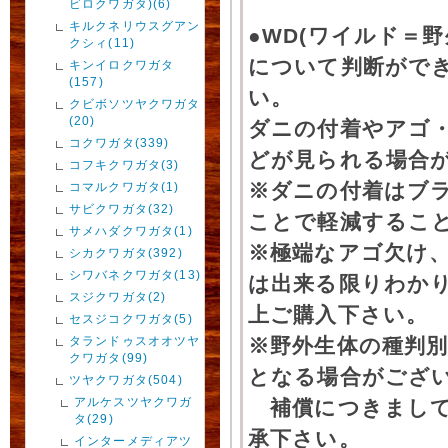
ビロクワガタ)(6)
キルクネリウスグアン
●WD(ワイルド＝
クシィ(11)
について判断がで
キンイロクワガタ
(157)
い。
クビボソツヤクワガタ
(20)
ダニの付着やアゴ
コクワガタ(339)
どが見られる場合
コフキクワガタ(3)
※ダニの付着はブ
コマルクワガタ(1)
サビクワガタ(32)
ことで軽減するこ
サメハダクワガタ(1)
※極端なアゴ欠け
シカクワガタ(392)
シワバネクワガタ(13)
は出来る限りわか
スジクワガタ(2)
上ご購入下さい。
セスジコクワガタ(5)
タランドゥスオオツヤ
※野外生体の種判別
クワガタ(99)
となる場合がござ
ツヤクワガタ(504)
アルケスツヤクワガ
補償につきまして
タ(29)
承下さい。
インターメディアツ