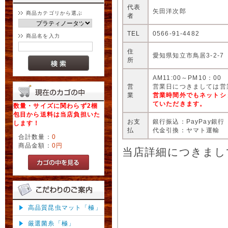
代表
矢田洋次郎
商品カテゴリから選ぶ
者
TEL
0566-91-4482
商品名を入力
住
愛知県知立市鳥居3-2-7
所
AM11:00～PM10：00
営
営業日につきましては営
業
営業時間外でもネットシ
ていただきます。
数量・サイズに関わらず2梱
包目から送料は当店負担いた
お支
銀行振込：PayPay銀行
します！
払
代金引換：ヤマト運輸
合計数量：
0
商品金額：
0円
当店詳細につきまし
高品質昆虫マット「極」
厳選菌糸「極」