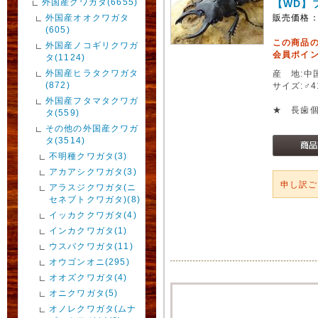
外国産クワガタ(6655)
【WD】
外国産オオクワガタ
販売価格
(605)
この商品
外国産ノコギリクワガ
会員ポイン
タ(1124)
外国産ヒラタクワガタ
産 地:中
(872)
サイズ:♂
外国産フタマタクワガ
★ 長歯
タ(559)
その他の外国産クワガ
タ(3514)
不明種クワガタ(3)
アカアシクワガタ(3)
申し訳
アラスジクワガタ(ニ
セネブトクワガタ)(8)
イッカククワガタ(4)
インカクワガタ(1)
ウスバクワガタ(11)
オウゴンオニ(295)
オオズクワガタ(4)
オニクワガタ(5)
オノレクワガタ(ムナ