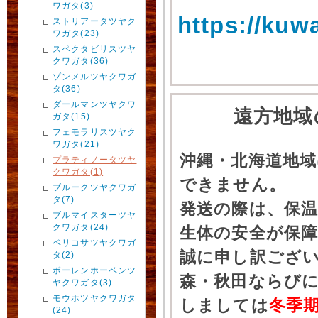
ワガタ(3)
https://kuw
ストリアータツヤク
ワガタ(23)
スペクタビリスツヤ
クワガタ(36)
ゾンメルツヤクワガ
タ(36)
ダールマンツヤクワ
遠方地域
ガタ(15)
フェモラリスツヤク
ワガタ(21)
沖縄・北海道地
プラティノータツヤ
クワガタ(1)
できません。
ブルークツヤクワガ
タ(7)
発送の際は、保
ブルマイスターツヤ
クワガタ(24)
生体の安全が保
ベリコサツヤクワガ
誠に申し訳ござ
タ(2)
ボーレンホーベンツ
森・秋田ならびに
ヤクワガタ(3)
モウホツヤクワガタ
しましては
冬季
(24)