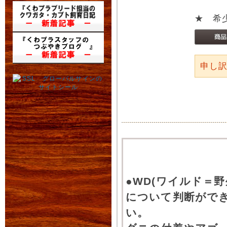
★ 希
申し
●WD(ワイルド＝
について判断がで
い。