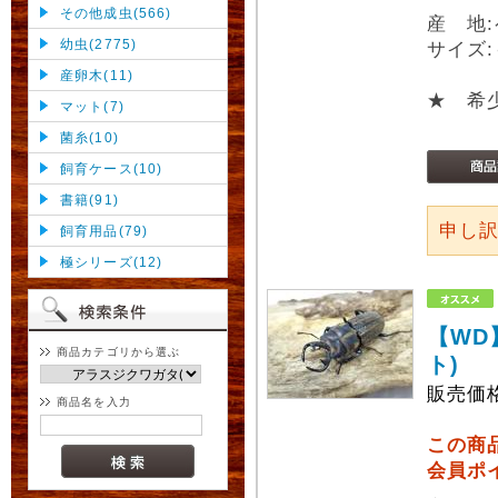
その他成虫(566)
産 地
幼虫(2775)
サイズ:
産卵木(11)
★ 希
マット(7)
菌糸(10)
飼育ケース(10)
書籍(91)
申し
飼育用品(79)
極シリーズ(12)
【WD
商品カテゴリから選ぶ
ト)
販売価
商品名を入力
この商
会員ポ