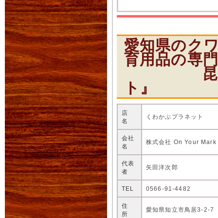
愛知県のク
育用品の専
昆虫ショ
ト』
店
くわかぶプラネット
名
会社
株式会社 On Your Mark
名
代表
矢田洋次郎
者
TEL
0566-91-4482
住
愛知県知立市鳥居3-2-7
所