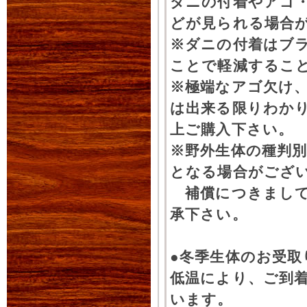
ダニの付着やアゴ
どが見られる場合
※ダニの付着はブ
ことで軽減するこ
※極端なアゴ欠け
は出来る限りわか
上ご購入下さい。
※野外生体の種判別
となる場合がござ
補償につきまして
承下さい。
●冬季生体のお受取
低温により、ご到
います。