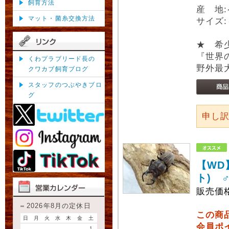
飼育方法
産 地
マット・菌糸交換方法
サイズ:
★ 希
『世界
くわプラブリード長の
野外最大
クワカブ飼育ブログ
スタッフのつぶやきブロ
グ
申し
【WD
ト) 
販売価
2026年8月の定休日
この商
日
月
火
水
木
金
土
会員ポ
1