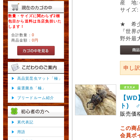
産 地
サイズ:
数量・サイズに関わらず2梱
包目から送料は当店負担いた
★ 希
します！
『世界
合計数量：
0
野外最大
商品金額：
0円
申し
高品質昆虫マット「極」
厳選菌糸「極」
【WD
ブリードルーム紹介
ト) 
販売価
累代表記
この商
用語
会員ポ