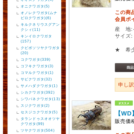
オニクワガタ(5)
この商
オノレクワガタ(ムナ
ビロクワガタ)(6)
会員ポ
キルクネリウスグアン
産 地
クシィ(11)
サイズ:
キンイロクワガタ
(157)
クビボソツヤクワガタ
★ 希
(20)
コクワガタ(339)
コフキクワガタ(3)
コマルクワガタ(1)
サビクワガタ(32)
申し
サメハダクワガタ(1)
シカクワガタ(392)
シワバネクワガタ(13)
スジクワガタ(2)
セスジコクワガタ(5)
【WD
タランドゥスオオツヤ
販売価
クワガタ(99)
ツヤクワガタ(504)