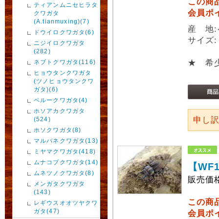
この商
ティアンムニセヒラタ
会員ポ
クワガタ
(A.tianmuxing)(7)
産 地
ドウイロクワガタ(6)
サイズ:
ニジイロクワガタ
(282)
★ 希
ネブトクワガタ(116)
ヒョウタンクワガタ
(ツノヒョウタンクワ
ガタ)(6)
ペルークワガタ(4)
ホソアカクワガタ
申し
(524)
ホソクワガタ(8)
マルバネクワガタ(13)
ミヤマクワガタ(418)
ムナコブクワガタ(14)
【WF
ムネツノクワガタ(8)
販売価
メンガタクワガタ
(143)
この商
レギウスオオツヤクワ
ガタ(47)
会員ポ