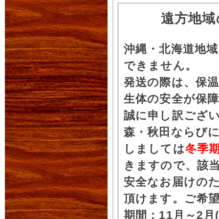
遠方地域
沖縄・北海道地
できません。
発送の際は、保
生体の安全が保
誠に申し訳ござ
森・秋田ならびに
しましては
冬季
きますので、該
安全なお届けの
頂けます。ご希
期間：11月～2月