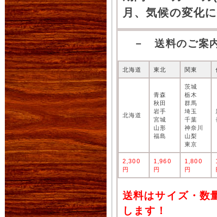
月、気候の変化
－ 送料のご案
北海道
東北
関東
茨城
青森
栃木
秋田
群馬
岩手
埼玉
北海道
宮城
千葉
山形
神奈川
福島
山梨
東京
2,300
1,960
1,800
円
円
円
送料はサイズ・数
します！