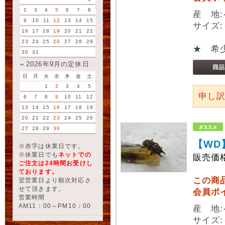
2
3
4
5
6
7
8
産 地
9
10
11
12
13
14
15
サイズ:
16
17
18
19
20
21
22
23
24
25
26
27
28
29
★ 希
30
31
2026年9月の定休日
日
月
火
水
木
金
土
1
2
3
4
5
申し
6
7
8
9
10
11
12
13
14
15
16
17
18
19
20
21
22
23
24
25
26
27
28
29
30
【WD
※赤字は休業日です。
※休業日でも
ネットでの
販売価
ご注文は24時間お受けし
ております。
この商
翌営業日より順次対応さ
せて頂きます。
会員ポ
営業時間
AM11：00～PM10：00
産 地
サイズ: