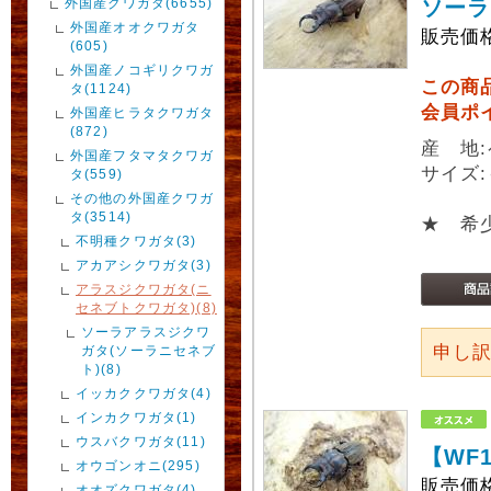
外国産クワガタ(6655)
ソーラ
外国産オオクワガタ
販売価
(605)
外国産ノコギリクワガ
この商
タ(1124)
会員ポ
外国産ヒラタクワガタ
(872)
産 地
外国産フタマタクワガ
サイズ:
タ(559)
その他の外国産クワガ
タ(3514)
★ 希
不明種クワガタ(3)
アカアシクワガタ(3)
アラスジクワガタ(ニ
セネブトクワガタ)(8)
ソーラアラスジクワ
申し
ガタ(ソーラニセネブ
ト)(8)
イッカククワガタ(4)
インカクワガタ(1)
ウスバクワガタ(11)
【WF
オウゴンオニ(295)
販売価
オオズクワガタ(4)