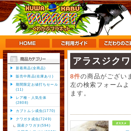
アラスジクワ
新着商品(全商品)
8件
の商品がござい
販売中商品(在庫あり)
左の検索フォームよ
期間限定お値打ちセール
(11)
ます。
レア種・人気生体
(2808)
カブトムシ成虫(1770)
クワガタ成虫(7249)
国産クワガタ(594)