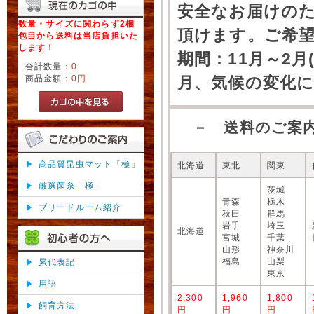
安全なお届けの
数量・サイズに関わらず2梱
頂けます。ご希
包目から送料は当店負担いた
します！
期間：11月～2月
合計数量：
0
商品金額：
0円
月、気候の変化
－ 送料のご案
高品質昆虫マット「極」
北海道
東北
関東
厳選菌糸「極」
茨城
青森
栃木
ブリードルーム紹介
秋田
群馬
岩手
埼玉
北海道
宮城
千葉
山形
神奈川
福島
山梨
累代表記
東京
用語
2,300
1,960
1,800
飼育方法
円
円
円