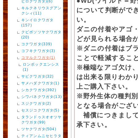
●WD(ワイルド＝
ビロクワガタ)(6)
キルクネリウスグアン
について判断がで
クシィ(11)
い。
キンイロクワガタ
(157)
ダニの付着やアゴ
クビボソツヤクワガタ
(20)
どが見られる場合
コクワガタ(339)
※ダニの付着はブ
コフキクワガタ(3)
ことで軽減するこ
コマルクワガタ(1)
ロンボックエンシス
※極端なアゴ欠け
(1)
は出来る限りわか
サビクワガタ(32)
サメハダクワガタ(1)
上ご購入下さい。
シカクワガタ(392)
※野外生体の種判別
シワバネクワガタ(13)
スジクワガタ(2)
となる場合がござ
セスジコクワガタ(5)
補償につきまして
タランドゥスオオツヤ
クワガタ(99)
承下さい。
ツヤクワガタ(504)
ティアンムニセヒラタ