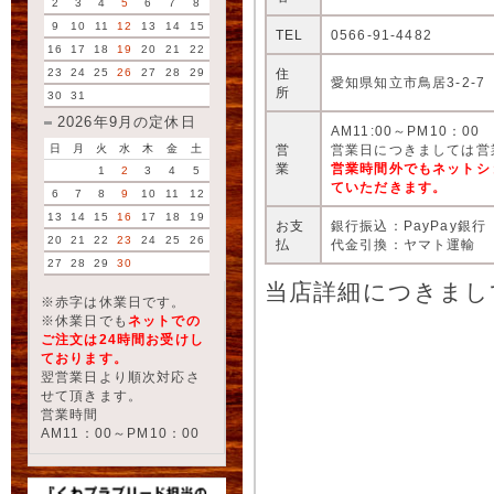
2
3
4
5
6
7
8
9
10
11
12
13
14
15
TEL
0566-91-4482
16
17
18
19
20
21
22
住
23
24
25
26
27
28
29
愛知県知立市鳥居3-2-7
所
30
31
2026年9月の定休日
AM11:00～PM10：00
営
営業日につきましては営
日
月
火
水
木
金
土
業
営業時間外でもネットシ
1
2
3
4
5
ていただきます。
6
7
8
9
10
11
12
13
14
15
16
17
18
19
お支
銀行振込：PayPay銀行
20
21
22
23
24
25
26
払
代金引換：ヤマト運輸
27
28
29
30
当店詳細につきまし
※赤字は休業日です。
※休業日でも
ネットでの
ご注文は24時間お受けし
ております。
翌営業日より順次対応さ
せて頂きます。
営業時間
AM11：00～PM10：00