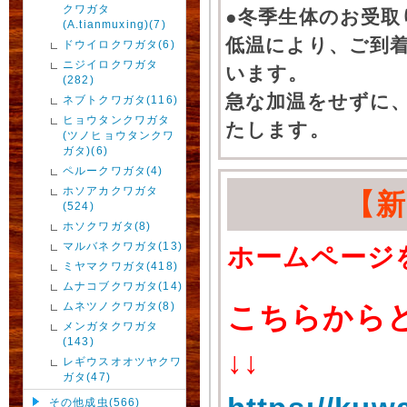
クワガタ
●冬季生体のお受取
(A.tianmuxing)(7)
低温により、ご到
ドウイロクワガタ(6)
ニジイロクワガタ
います。
(282)
急な加温をせずに
ネブトクワガタ(116)
ヒョウタンクワガタ
たします。
(ツノヒョウタンクワ
ガタ)(6)
ペルークワガタ(4)
ホソアカクワガタ
【
(524)
ホソクワガタ(8)
マルバネクワガタ(13)
ホームページ
ミヤマクワガタ(418)
ムナコブクワガタ(14)
ムネツノクワガタ(8)
こちらから
メンガタクワガタ
(143)
↓↓
レギウスオオツヤクワ
ガタ(47)
その他成虫(566)