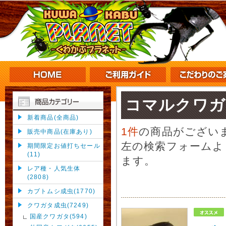
コマルクワガ
新着商品(全商品)
1件
の商品がござい
販売中商品(在庫あり)
左の検索フォームよ
期間限定お値打ちセール
(11)
ます。
レア種・人気生体
(2808)
カブトムシ成虫(1770)
クワガタ成虫(7249)
国産クワガタ(594)