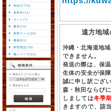
https://kuw
幼虫(2775)
産卵木(11)
マット(7)
菌糸(10)
遠方地域
飼育ケース(10)
書籍(91)
沖縄・北海道地
飼育用品(79)
極シリーズ(12)
できません。
発送の際は、保
生体の安全が保
商品カテゴリから選ぶ
誠に申し訳ござ
商品名を入力
森・秋田ならびに
しましては
冬季
きますので、該