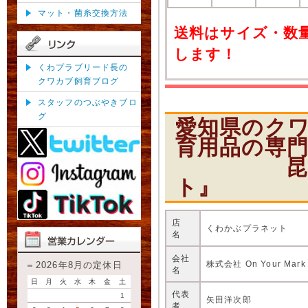
マット・菌糸交換方法
送料はサイズ・数
します！
くわプラブリード長の
クワカブ飼育ブログ
スタッフのつぶやきブロ
グ
愛知県のク
育用品の専
昆虫ショ
ト』
店
くわかぶプラネット
名
会社
株式会社 On Your Mark
2026年8月の定休日
名
日
月
火
水
木
金
土
代表
1
矢田洋次郎
者