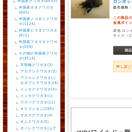
外国産クワガタ(6655)
ロンボッ
外国産オオクワガタ
販売価格
(605)
この商品
外国産ノコギリクワガ
会員ポイン
タ(1124)
外国産ヒラタクワガタ
産地:ロン
(872)
サイズ:♂23
外国産フタマタクワガ
タ(559)
その他の外国産クワガ
タ(3514)
不明種クワガタ(3)
申し訳
アカアシクワガタ(3)
アラスジクワガタ(ニ
セネブトクワガタ)(8)
イッカククワガタ(4)
インカクワガタ(1)
ウスバクワガタ(11)
オウゴンオニ(295)
オオズクワガタ(4)
オニクワガタ(5)
オノレクワガタ(ムナ