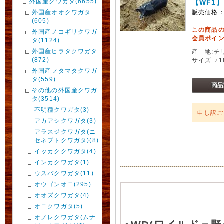
外国産クワガタ(6655)
【WF1
外国産オオクワガタ
販売価格
(605)
この商品
外国産ノコギリクワガ
会員ポイン
タ(1124)
外国産ヒラタクワガタ
産 地:チリ
(872)
サイズ:♂1
外国産フタマタクワガ
タ(559)
その他の外国産クワガ
タ(3514)
不明種クワガタ(3)
申し訳
アカアシクワガタ(3)
アラスジクワガタ(ニ
セネブトクワガタ)(8)
イッカククワガタ(4)
インカクワガタ(1)
ウスバクワガタ(11)
オウゴンオニ(295)
オオズクワガタ(4)
オニクワガタ(5)
オノレクワガタ(ムナ