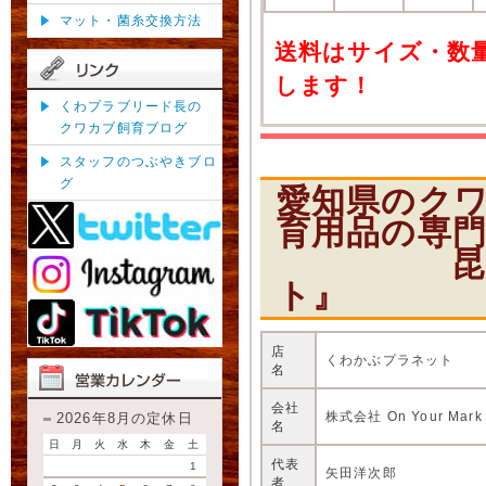
マット・菌糸交換方法
送料はサイズ・数
します！
くわプラブリード長の
クワカブ飼育ブログ
スタッフのつぶやきブロ
グ
愛知県のク
育用品の専
昆虫ショ
ト』
店
くわかぶプラネット
名
会社
株式会社 On Your Mark
2026年8月の定休日
名
日
月
火
水
木
金
土
代表
1
矢田洋次郎
者