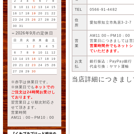
2
3
4
5
6
7
8
9
10
11
12
13
14
15
TEL
0566-91-4482
16
17
18
19
20
21
22
住
23
24
25
26
27
28
29
愛知県知立市鳥居3-2-7
所
30
31
2026年9月の定休日
AM11:00～PM10：00
営
営業日につきましては営
日
月
火
水
木
金
土
業
営業時間外でもネットシ
1
2
3
4
5
ていただきます。
6
7
8
9
10
11
12
13
14
15
16
17
18
19
お支
銀行振込：PayPay銀行
20
21
22
23
24
25
26
払
代金引換：ヤマト運輸
27
28
29
30
当店詳細につきまし
※赤字は休業日です。
※休業日でも
ネットでの
ご注文は24時間お受けし
ております。
翌営業日より順次対応さ
せて頂きます。
営業時間
AM11：00～PM10：00