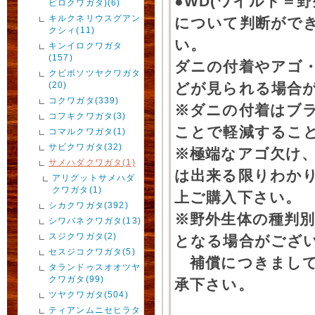
●WD(ワイルド＝
ビロクワガタ)(6)
キルクネリウスグアン
について判断がで
クシィ(11)
い。
キンイロクワガタ
(157)
ダニの付着やアゴ
クビボソツヤクワガタ
(20)
どが見られる場合
コクワガタ(339)
※ダニの付着はブ
コフキクワガタ(3)
ことで軽減するこ
コマルクワガタ(1)
サビクワガタ(32)
※極端なアゴ欠け
サメハダクワガタ(1)
は出来る限りわか
アリグットサメハダ
クワガタ(1)
上ご購入下さい。
シカクワガタ(392)
※野外生体の種判別
シワバネクワガタ(13)
スジクワガタ(2)
となる場合がござ
セスジコクワガタ(5)
補償につきまして
タランドゥスオオツヤ
クワガタ(99)
承下さい。
ツヤクワガタ(504)
ティアンムニセヒラタ