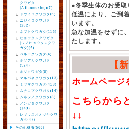
クワガタ
●冬季生体のお受取
(A.tianmuxing)(7)
低温により、ご到
ドウイロクワガタ(6)
ニジイロクワガタ
います。
(282)
急な加温をせずに
ネブトクワガタ(116)
ヒョウタンクワガタ
たします。
(ツノヒョウタンクワ
ガタ)(6)
ペルークワガタ(4)
ホソアカクワガタ
【
(524)
ホソクワガタ(8)
マルバネクワガタ(13)
ホームページ
ミヤマクワガタ(418)
ムナコブクワガタ(14)
ムネツノクワガタ(8)
こちらから
メンガタクワガタ
(143)
↓↓
レギウスオオツヤクワ
ガタ(47)
その他成虫(566)