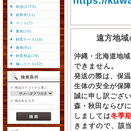
https://kuw
幼虫(2775)
産卵木(11)
マット(7)
菌糸(10)
遠方地域
飼育ケース(10)
書籍(91)
沖縄・北海道地
飼育用品(79)
極シリーズ(12)
できません。
発送の際は、保
生体の安全が保
商品カテゴリから選ぶ
誠に申し訳ござ
商品名を入力
森・秋田ならびに
しましては
冬季
きますので、該