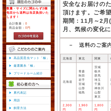
安全なお届けの
数量・サイズに関わらず2梱
頂けます。ご希
包目から送料は当店負担いた
します！
期間：11月～2月
合計数量：
0
商品金額：
0円
月、気候の変化
－ 送料のご案
高品質昆虫マット「極」
北海道
東北
関東
厳選菌糸「極」
茨城
青森
栃木
ブリードルーム紹介
秋田
群馬
岩手
埼玉
北海道
宮城
千葉
山形
神奈川
福島
山梨
累代表記
東京
用語
2,300
1,960
1,800
飼育方法
円
円
円