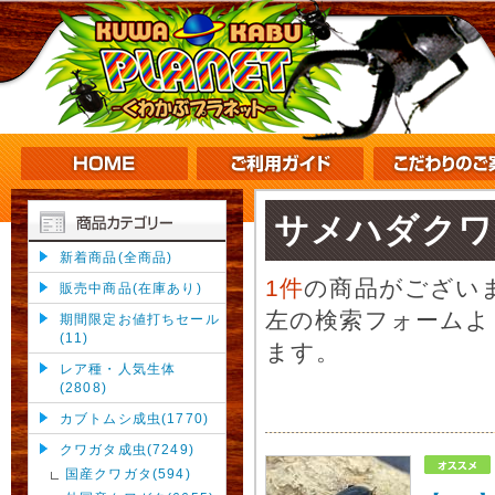
サメハダクワ
新着商品(全商品)
1件
の商品がござい
販売中商品(在庫あり)
左の検索フォームよ
期間限定お値打ちセール
(11)
ます。
レア種・人気生体
(2808)
カブトムシ成虫(1770)
クワガタ成虫(7249)
国産クワガタ(594)