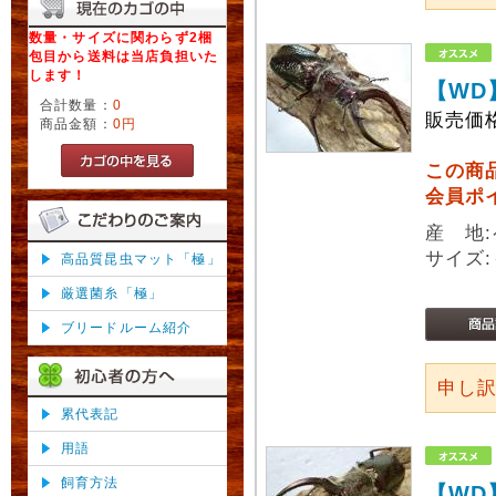
数量・サイズに関わらず2梱
包目から送料は当店負担いた
します！
【WD
合計数量：
0
販売価
商品金額：
0円
この商
会員ポ
産 地
サイズ:
高品質昆虫マット「極」
厳選菌糸「極」
ブリードルーム紹介
申し
累代表記
用語
飼育方法
【WD