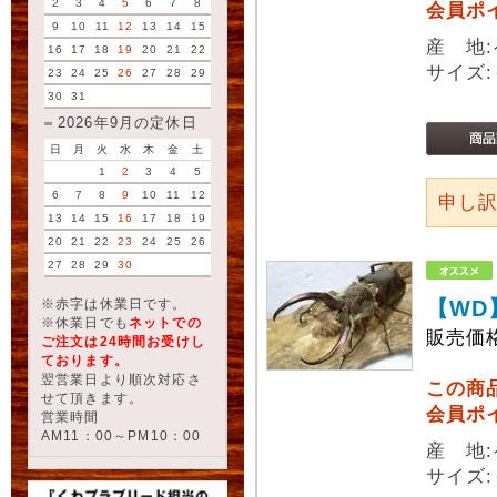
2
3
4
5
6
7
8
会員ポ
9
10
11
12
13
14
15
産 地
16
17
18
19
20
21
22
サイズ:
23
24
25
26
27
28
29
30
31
2026年9月の定休日
日
月
火
水
木
金
土
1
2
3
4
5
6
7
8
9
10
11
12
申し
13
14
15
16
17
18
19
20
21
22
23
24
25
26
27
28
29
30
※赤字は休業日です。
【WD
※休業日でも
ネットでの
販売価
ご注文は24時間お受けし
ております。
翌営業日より順次対応さ
この商
せて頂きます。
会員ポ
営業時間
AM11：00～PM10：00
産 地
サイズ: