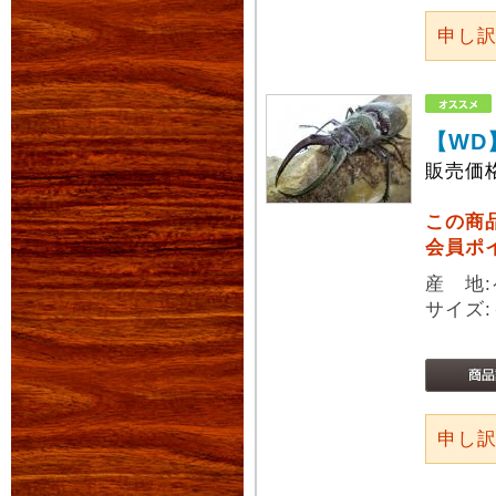
申し
【WD
販売価
この商
会員ポ
産 地
サイズ:
申し