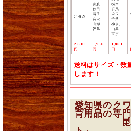
青森
栃木
秋田
群馬
岩手
埼玉
北海道
宮城
千葉
山形
神奈川
福島
山梨
東京
2,300
1,960
1,800
円
円
円
送料はサイズ・数
します！
愛知県のク
育用品の専
昆虫ショ
ト』