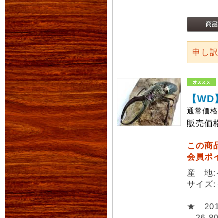
申し
【WD
通常価
販売価
この商
会員ポ
産 地
サイズ
★ 2
26,8