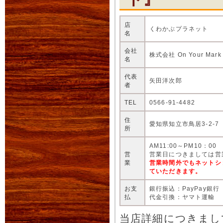
店
くわかぶプラネット
名
会社
株式会社 On Your Mark
名
代表
矢田洋次郎
者
TEL
0566-91-4482
住
愛知県知立市鳥居3-2-7
所
AM11:00～PM10：00
営
営業日につきましては営
業
営業時間外でもネットシ
ていただきます。
お支
銀行振込：PayPay銀行
払
代金引換：ヤマト運輸
当店詳細につきまし