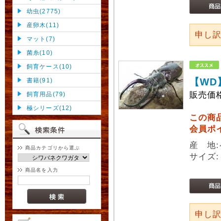
幼虫(2775)
産卵木(11)
申し
マット(7)
菌糸(10)
飼育ケース(10)
【WD
書籍(91)
販売価
飼育用品(79)
極シリーズ(12)
この商
会員ポ
産 地
商品カテゴリから選ぶ
サイズ:
商品名を入力
申し