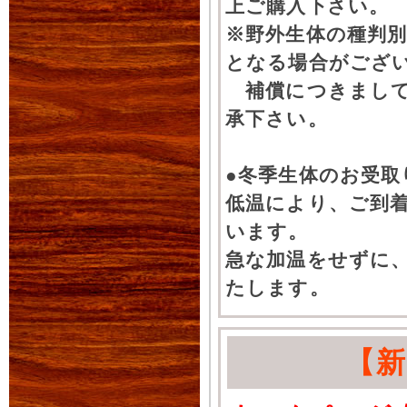
上ご購入下さい。
※野外生体の種判別
となる場合がござ
補償につきまして
承下さい。
●冬季生体のお受取
低温により、ご到
います。
急な加温をせずに
たします。
【