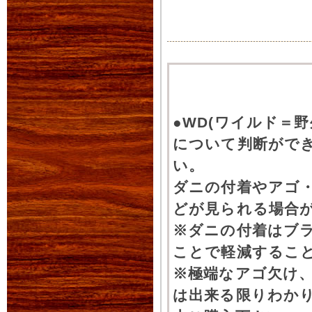
●WD(ワイルド＝
について判断がで
い。
ダニの付着やアゴ
どが見られる場合
※ダニの付着はブ
ことで軽減するこ
※極端なアゴ欠け
は出来る限りわか