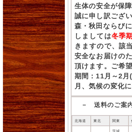
生体の安全が保
誠に申し訳ござ
森・秋田ならびに
しましては
冬季
きますので、該
安全なお届けの
頂けます。ご希
期間：11月～2月
月、気候の変化
－ 送料のご案
北海道
東北
関東
茨城