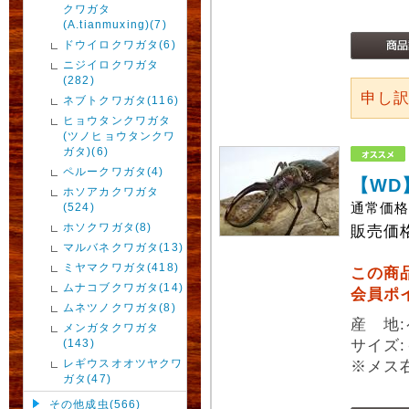
クワガタ
(A.tianmuxing)(7)
ドウイロクワガタ(6)
ニジイロクワガタ
(282)
申し
ネブトクワガタ(116)
ヒョウタンクワガタ
(ツノヒョウタンクワ
ガタ)(6)
ペルークワガタ(4)
【WD
ホソアカクワガタ
通常価
(524)
ホソクワガタ(8)
販売価
マルバネクワガタ(13)
ミヤマクワガタ(418)
この商
ムナコブクワガタ(14)
会員ポ
ムネツノクワガタ(8)
産 地:
メンガタクワガタ
(143)
サイズ:
レギウスオオツヤクワ
※メス
ガタ(47)
その他成虫(566)