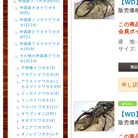
外国産クワガタ(6655)
【WD
外国産オオクワガタ
販売価
(605)
外国産ノコギリクワガ
この商
タ(1124)
会員ポ
外国産ヒラタクワガタ
(872)
産 地
外国産フタマタクワガ
サイズ:
タ(559)
その他の外国産クワガ
タ(3514)
不明種クワガタ(3)
アカアシクワガタ(3)
アラスジクワガタ(ニ
申し
セネブトクワガタ)(8)
イッカククワガタ(4)
インカクワガタ(1)
ウスバクワガタ(11)
【WD
オウゴンオニ(295)
オオズクワガタ(4)
販売価
オニクワガタ(5)
オノレクワガタ(ムナ
この商