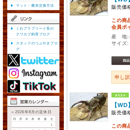
マット・菌糸交換方法
販売価
この商
会員ポ
くわプラブリード長の
クワカブ飼育ブログ
産 地
サイズ:
スタッフのつぶやきブロ
グ
申し
【WD
2026年8月の定休日
販売価
日
月
火
水
木
金
土
1
この商