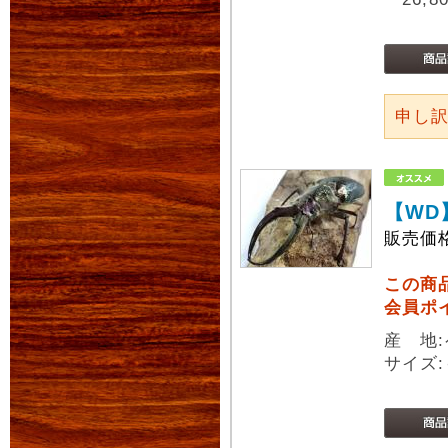
申し
【WD
販売価
この商
会員ポ
産 地
サイズ: