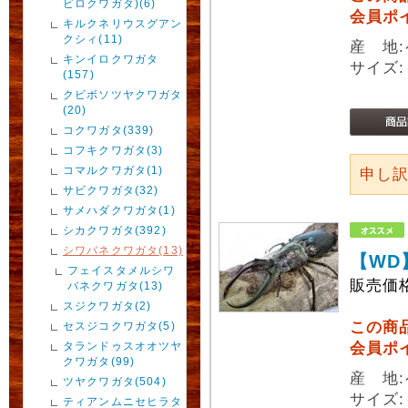
ビロクワガタ)(6)
会員ポ
キルクネリウスグアン
クシィ(11)
産 地:
キンイロクワガタ
サイズ:
(157)
クビボソツヤクワガタ
(20)
コクワガタ(339)
コフキクワガタ(3)
コマルクワガタ(1)
申し
サビクワガタ(32)
サメハダクワガタ(1)
シカクワガタ(392)
シワバネクワガタ(13)
【WD
フェイスタメルシワ
販売価
バネクワガタ(13)
スジクワガタ(2)
この商
セスジコクワガタ(5)
タランドゥスオオツヤ
会員ポ
クワガタ(99)
産 地:
ツヤクワガタ(504)
サイズ:
ティアンムニセヒラタ