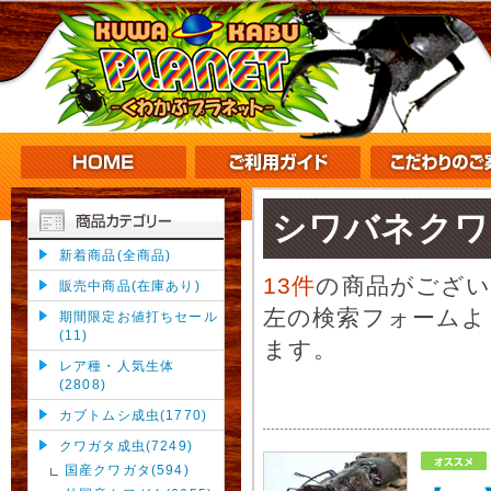
シワバネクワ
新着商品(全商品)
13件
の商品がござ
販売中商品(在庫あり)
左の検索フォームよ
期間限定お値打ちセール
(11)
ます。
レア種・人気生体
(2808)
カブトムシ成虫(1770)
クワガタ成虫(7249)
国産クワガタ(594)