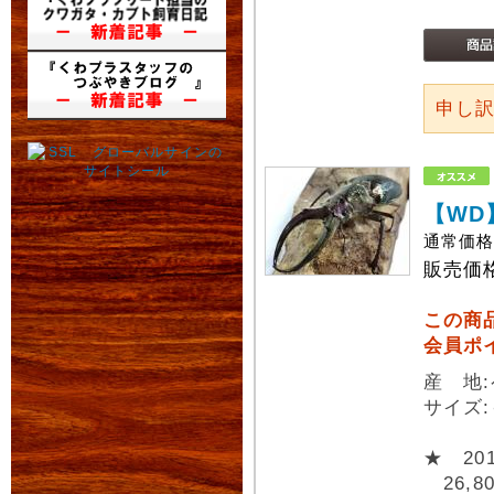
申し
【WD
通常価
販売価
この商
会員ポ
産 地
サイズ
★ 2
26,8