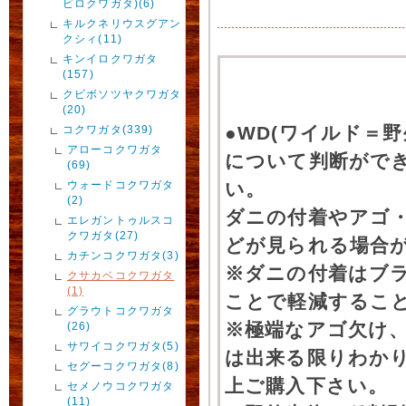
ビロクワガタ)(6)
キルクネリウスグアン
クシィ(11)
キンイロクワガタ
(157)
クビボソツヤクワガタ
(20)
●WD(ワイルド＝
コクワガタ(339)
アローコクワガタ
について判断がで
(69)
ウォードコクワガタ
い。
(2)
ダニの付着やアゴ
エレガントゥルスコ
クワガタ(27)
どが見られる場合
カチンコクワガタ(3)
※ダニの付着はブ
クサカベコクワガタ
(1)
ことで軽減するこ
グラウトコクワガタ
※極端なアゴ欠け
(26)
サワイコクワガタ(5)
は出来る限りわか
セグーコクワガタ(8)
上ご購入下さい。
セメノウコクワガタ
(11)