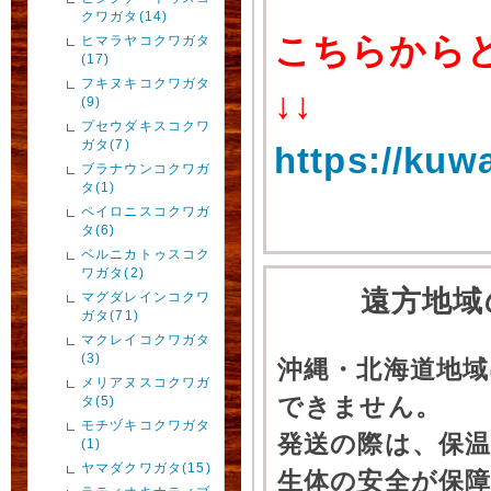
クワガタ(14)
こちらから
ヒマラヤコクワガタ
(17)
フキヌキコクワガタ
↓↓
(9)
プセウダキスコクワ
ガタ(7)
https://kuw
ブラナウンコクワガ
タ(1)
ペイロニスコクワガ
タ(6)
ベルニカトゥスコク
ワガタ(2)
遠方地域
マグダレインコクワ
ガタ(71)
マクレイコクワガタ
(3)
沖縄・北海道地
メリアヌスコクワガ
できません。
タ(5)
モチヅキコクワガタ
発送の際は、保
(1)
ヤマダクワガタ(15)
生体の安全が保