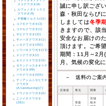
ラティオキナティブ
スコクワガタ(8)
誠に申し訳ござ
ルフォノタトゥスコ
森・秋田ならびに
クワガタ(9)
不明種ドルクス(10)
しましては
冬季
コフキクワガタ(3)
きますので、該
コマルクワガタ(1)
サビクワガタ(32)
安全なお届けの
サメハダクワガタ(1)
シカクワガタ(392)
頂けます。ご希
シワバネクワガタ(13)
期間：11月～2月
スジクワガタ(2)
セスジコクワガタ(5)
月、気候の変化
タランドゥスオオツヤ
クワガタ(99)
ツヤクワガタ(504)
－ 送料のご案
ティアンムニセヒラタ
クワガタ
(A.tianmuxing)(7)
北海道
東北
関東
ドウイロクワガタ(6)
ニジイロクワガタ
茨城
(282)
青森
栃木