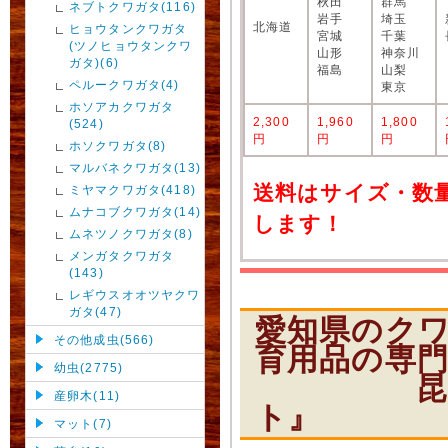
秋田
群馬
ネブトクワガタ(116)
岩手
埼玉
北海道
ヒョウタンクワガタ
宮城
千葉
(ツノヒョウタンクワ
山形
神奈川
ガタ)(6)
福島
山梨
ペルークワガタ(4)
東京
ホソアカクワガタ
2,300
1,960
1,800
(524)
円
円
円
ホソクワガタ(8)
マルバネクワガタ(13)
送料はサイズ・数
ミヤマクワガタ(418)
ムナコブクワガタ(14)
します！
ムネツノクワガタ(8)
メンガタクワガタ
(143)
レギウスオオツヤクワ
ガタ(47)
愛知県のク
その他成虫(566)
育用品の専
幼虫(2775)
昆虫ショ
産卵木(11)
ト』
マット(7)