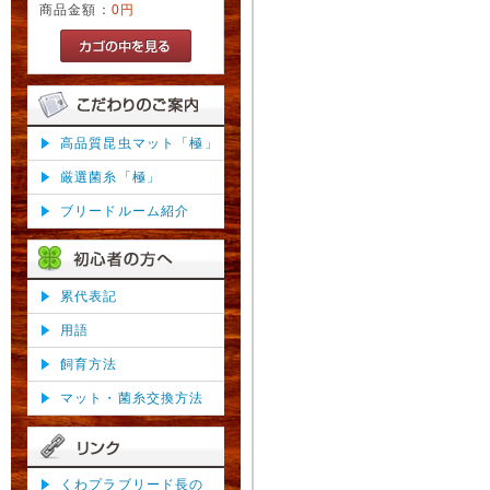
商品金額：
0円
高品質昆虫マット「極」
厳選菌糸「極」
ブリードルーム紹介
累代表記
用語
飼育方法
マット・菌糸交換方法
くわプラブリード長の