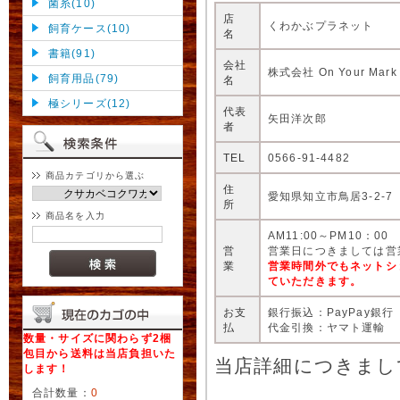
菌糸(10)
店
くわかぶプラネット
飼育ケース(10)
名
書籍(91)
会社
株式会社 On Your Mark
飼育用品(79)
名
極シリーズ(12)
代表
矢田洋次郎
者
TEL
0566-91-4482
商品カテゴリから選ぶ
住
愛知県知立市鳥居3-2-7
所
商品名を入力
AM11:00～PM10：00
営
営業日につきましては営
業
営業時間外でもネットシ
ていただきます。
お支
銀行振込：PayPay銀行
払
代金引換：ヤマト運輸
数量・サイズに関わらず2梱
包目から送料は当店負担いた
当店詳細につきまし
します！
合計数量：
0