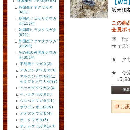
外国産クワガタ(6655)
【WD
外国産オオクワガタ
販売価
(605)
外国産ノコギリクワガ
この商
タ(1124)
会員ポ
外国産ヒラタクワガタ
(872)
産 地
外国産フタマタクワガ
サイズ:
タ(559)
その他の外国産クワガ
タ(3514)
★ ク
不明種クワガタ(3)
アカアシクワガタ(3)
★ 今
アラスジクワガタ(ニ
15,8
セネブトクワガタ)(8)
イッカククワガタ(4)
インカクワガタ(1)
ウスバクワガタ(11)
申し
オウゴンオニ(295)
オオズクワガタ(4)
オニクワガタ(5)
オノレクワガタ(ムナ