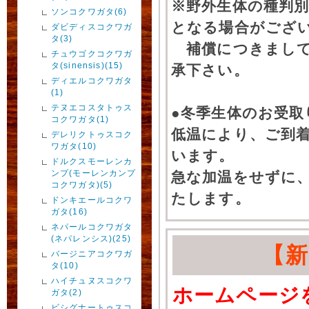
※野外生体の種判別
ソンコクワガタ(6)
となる場合がござ
ダビディスコクワガ
タ(3)
補償につきまして
チュウゴクコクワガ
タ(sinensis)(15)
承下さい。
ディエルコクワガタ
(1)
テヌエコスタトゥス
●冬季生体のお受取
コクワガタ(1)
低温により、ご到
デレリクトゥスコク
ワガタ(10)
います。
ドルクスモーレンカ
ンプ(モーレンカンプ
急な加温をせずに
コクワガタ)(5)
たします。
ドンキエールコクワ
ガタ(16)
ネパールコクワガタ
(ネパレンシス)(25)
【
バージニアコクワガ
タ(10)
ハイチュヌスコクワ
ホームページ
ガタ(2)
ビシグナートゥスコ