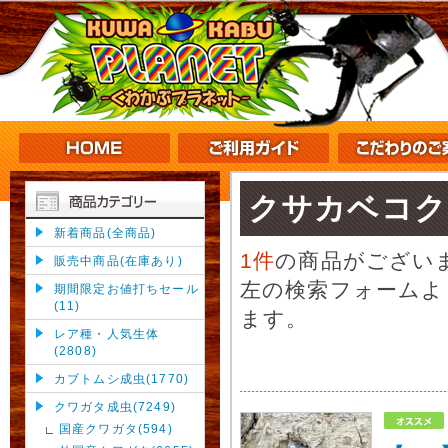
クサカベコク
新着商品(全商品)
1件
の商品がござい
販売中商品(在庫あり)
左の検索フォームよ
期間限定お値打ちセール
(11)
ます。
レア種・人気生体
(2808)
カブトムシ成虫(1770)
クワガタ成虫(7249)
国産クワガタ(594)