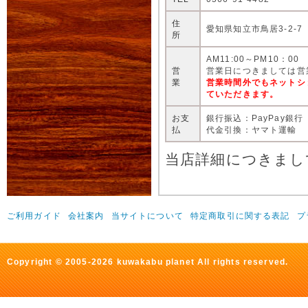
住
愛知県知立市鳥居3-2-7
所
AM11:00～PM10：00
営
営業日につきましては営
業
営業時間外でもネットシ
ていただきます。
お支
銀行振込：PayPay銀行
払
代金引換：ヤマト運輸
当店詳細につきまし
ご利用ガイド
会社案内
当サイトについて
特定商取引に関する表記
プ
Copyright © 2005-2026 kuwakabu planet All rights reserved.