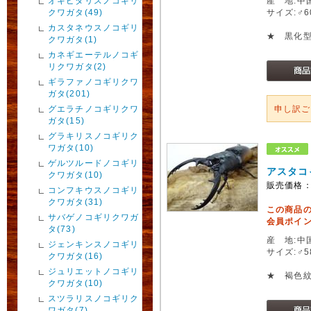
オキピタリスノコギリ
産 地:中
クワガタ(49)
サイズ:♂
カスタネウスノコギリ
★ 黒化
クワガタ(1)
カネギエーテルノコギ
リクワガタ(2)
ギラファノコギリクワ
ガタ(201)
グエラチノコギリクワ
申し訳
ガタ(15)
グラキリスノコギリク
ワガタ(10)
ゲルツルードノコギリ
アスタコ
クワガタ(10)
販売価格
コンフキウスノコギリ
クワガタ(31)
この商品
サバゲノコギリクワガ
会員ポイン
タ(73)
産 地:中
ジェンキンスノコギリ
サイズ:♂
クワガタ(16)
ジュリエットノコギリ
★ 褐色
クワガタ(10)
スツラリスノコギリク
ワガタ(7)