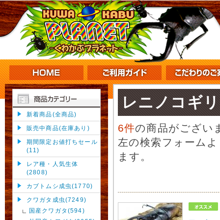
レニノコギリ
新着商品(全商品)
6件
の商品がござい
販売中商品(在庫あり)
左の検索フォームよ
期間限定お値打ちセール
(11)
ます。
レア種・人気生体
(2808)
カブトムシ成虫(1770)
クワガタ成虫(7249)
国産クワガタ(594)