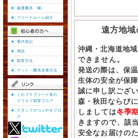
厳選菌糸「極」
ブリードルーム紹介
遠方地域
累代表記
沖縄・北海道地
用語
できません。
飼育方法
発送の際は、保
マット・菌糸交換方法
生体の安全が保
誠に申し訳ござ
くわプラブリード長の
森・秋田ならびに
クワカブ飼育ブログ
しましては
冬季
スタッフのつぶやきブロ
グ
きますので、該
安全なお届けの