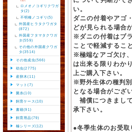
ロメオノコギリクワガ
い。
タ(2)
ダニの付着やアゴ
不明種ノコギリ(5)
外国産ヒラタクワガタ
どが見られる場合
(872)
※ダニの付着はブ
外国産フタマタクワガ
タ(559)
ことで軽減するこ
その他の外国産クワガ
タ(3514)
※極端なアゴ欠け
その他成虫(566)
は出来る限りわか
幼虫(2775)
上ご購入下さい。
産卵木(11)
※野外生体の種判別
マット(7)
となる場合がござ
菌糸(10)
補償につきまして
飼育ケース(10)
承下さい。
書籍(91)
飼育用品(79)
極シリーズ(12)
●冬季生体のお受取