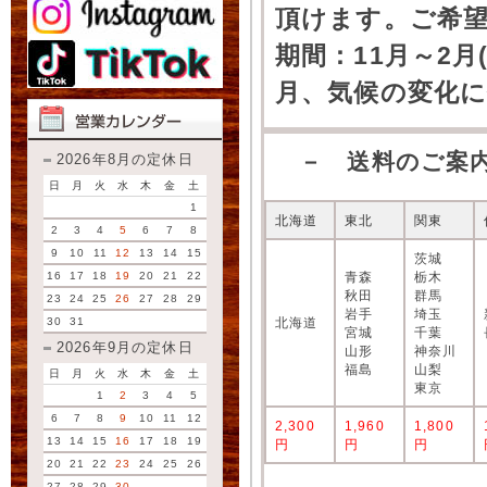
頂けます。ご希
期間：11月～2月
月、気候の変化
－ 送料のご案
2026年8月の定休日
日
月
火
水
木
金
土
1
北海道
東北
関東
2
3
4
5
6
7
8
9
10
11
12
13
14
15
茨城
16
17
18
19
20
21
22
青森
栃木
秋田
群馬
23
24
25
26
27
28
29
岩手
埼玉
30
31
北海道
宮城
千葉
2026年9月の定休日
山形
神奈川
福島
山梨
日
月
火
水
木
金
土
東京
1
2
3
4
5
6
7
8
9
10
11
12
2,300
1,960
1,800
13
14
15
16
17
18
19
円
円
円
20
21
22
23
24
25
26
27
28
29
30