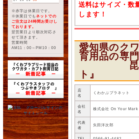
送料はサイズ・数
※赤字は休業日です。
します！
※休業日でも
ネットでの
ご注文は24時間お受けし
ております。
翌営業日より順次対応さ
せて頂きます。
営業時間
愛知県のク
AM11：00～PM10：00
育用品の専
昆虫ショ
ト』
店
くわかぶプラネット
名
会社
株式会社 On Your Mark
名
代表
矢田洋次郎
者
TEL
0566-91-4482