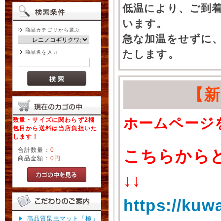
低温により、ご到
います。
商品カテゴリから選ぶ
急な加温をせずに
たします。
商品名を入力
【
ホームページ
数量・サイズに関わらず2梱
包目から送料は当店負担いた
します！
合計数量：
0
こちらから
商品金額：
0円
↓↓
https://kuw
高品質昆虫マット「極」