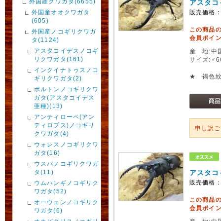
外国産クワガタ(6655)
アスタコ
外国産オオクワガタ
販売価格
(605)
この商品
外国産ノコギリクワガ
会員ポイン
タ(1124)
アスタコイデスノコギ
産 地:中
リクワガタ(161)
サイズ:♂
インクイナトゥスノコ
★ 褐色
ギリクワガタ(2)
ポルトンノコギリクワ
ガタ(アスタコイデス
亜種)(13)
アンティローペ(アン
ティロプス)ノコギリ
申し訳
クワガタ(4)
ウォレスノコギリクワ
ガタ(16)
ウスバノコギリクワガ
タ(11)
アスタコ
販売価格
ウムハンギノコギリク
ワガタ(52)
この商品
オーウェンノコギリク
会員ポイン
ワガタ(6)