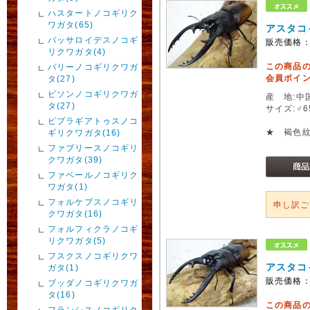
ハスタートノコギリク
ワガタ(65)
アスタコ
パッサロイデスノコギ
販売価格
リクワガタ(4)
この商品
パリーノコギリクワガ
会員ポイン
タ(27)
ビソンノコギリクワガ
産 地:中
タ(27)
サイズ:♂
ビプラギアトゥスノコ
★ 褐色
ギリクワガタ(16)
ファブリースノコギリ
クワガタ(39)
ファベールノコギリク
ワガタ(1)
フォルケプスノコギリ
申し訳
クワガタ(16)
フォルフィクラノコギ
リクワガタ(5)
フスクスノコギリクワ
アスタコ
ガタ(1)
販売価格
ブッダノコギリクワガ
タ(16)
この商品
フランシスノコギリク