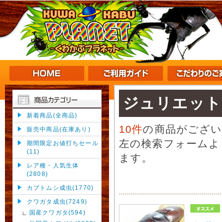
ジュリエット
新着商品(全商品)
10件
の商品がござ
販売中商品(在庫あり)
左の検索フォームよ
期間限定お値打ちセール
(11)
ます。
レア種・人気生体
(2808)
カブトムシ成虫(1770)
クワガタ成虫(7249)
国産クワガタ(594)