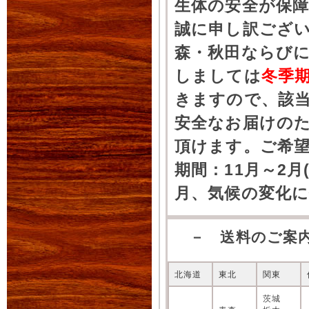
生体の安全が保
誠に申し訳ござ
森・秋田ならびに
しましては
冬季
きますので、該
安全なお届けの
頂けます。ご希
期間：11月～2月
月、気候の変化
－ 送料のご案
北海道
東北
関東
茨城