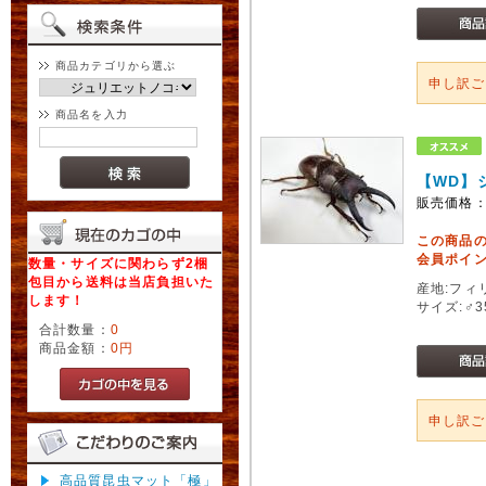
商品カテゴリから選ぶ
申し訳
商品名を入力
【WD】
販売価格
この商品
会員ポイン
数量・サイズに関わらず2梱
包目から送料は当店負担いた
産地:フィ
します！
サイズ:♂3
合計数量：
0
商品金額：
0円
申し訳
高品質昆虫マット「極」