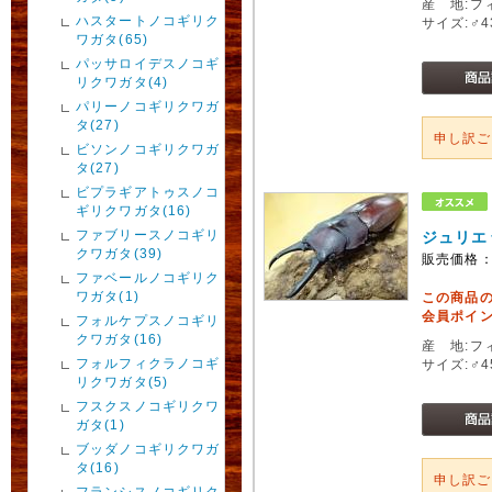
産 地:フ
ハスタートノコギリク
サイズ:♂4
ワガタ(65)
パッサロイデスノコギ
リクワガタ(4)
パリーノコギリクワガ
タ(27)
申し訳
ビソンノコギリクワガ
タ(27)
ビプラギアトゥスノコ
ギリクワガタ(16)
ファブリースノコギリ
ジュリエ
クワガタ(39)
販売価格
ファベールノコギリク
ワガタ(1)
この商品
会員ポイン
フォルケプスノコギリ
クワガタ(16)
産 地:フ
フォルフィクラノコギ
サイズ:♂4
リクワガタ(5)
フスクスノコギリクワ
ガタ(1)
ブッダノコギリクワガ
タ(16)
申し訳
フランシスノコギリク