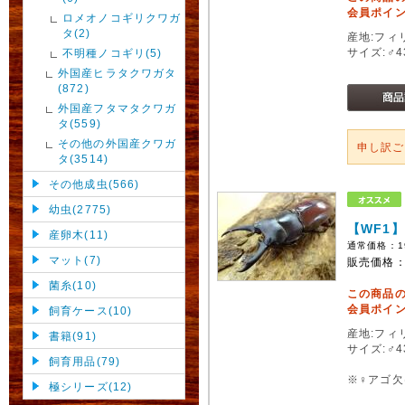
会員ポイン
ロメオノコギリクワガ
タ(2)
産地:フィ
サイズ:♂4
不明種ノコギリ(5)
外国産ヒラタクワガタ
(872)
外国産フタマタクワガ
タ(559)
その他の外国産クワガ
申し訳
タ(3514)
その他成虫(566)
幼虫(2775)
【WF1
産卵木(11)
通常価格：
1
マット(7)
販売価格
菌糸(10)
この商品
会員ポイン
飼育ケース(10)
産地:フィ
書籍(91)
サイズ:♂4
飼育用品(79)
※♀アゴ欠
極シリーズ(12)