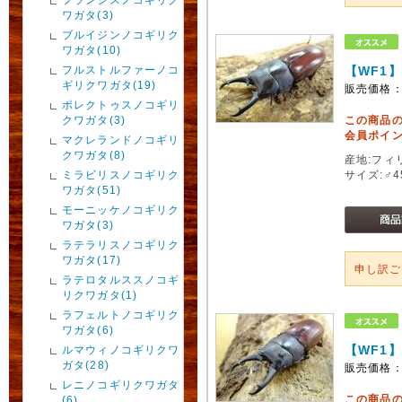
ワガタ(3)
ブルイジンノコギリク
ワガタ(10)
フルストルファーノコ
【WF1
ギリクワガタ(19)
販売価格
ポレクトゥスノコギリ
クワガタ(3)
この商品
会員ポイン
マクレランドノコギリ
クワガタ(8)
産地:フィ
ミラビリスノコギリク
サイズ:♂4
ワガタ(51)
モーニッケノコギリク
ワガタ(3)
ラテラリスノコギリク
ワガタ(17)
申し訳
ラテロタルススノコギ
リクワガタ(1)
ラフェルトノコギリク
ワガタ(6)
【WF1
ルマウィノコギリクワ
ガタ(28)
販売価格
レニノコギリクワガタ
この商品
(6)