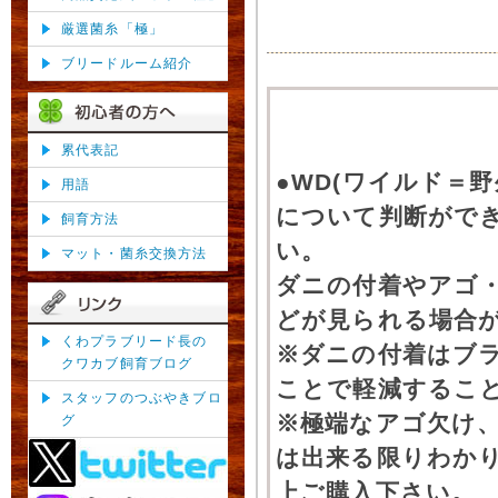
厳選菌糸「極」
ブリードルーム紹介
累代表記
●WD(ワイルド＝
用語
について判断がで
飼育方法
い。
マット・菌糸交換方法
ダニの付着やアゴ
どが見られる場合
くわプラブリード長の
※ダニの付着はブ
クワカブ飼育ブログ
ことで軽減するこ
スタッフのつぶやきブロ
※極端なアゴ欠け
グ
は出来る限りわか
上ご購入下さい。