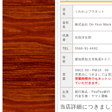
店
くわかぶプラネット
名
会社
株式会社 On Your Mark
名
代表
矢田洋次郎
者
TEL
0566-91-4482
住
愛知県知立市鳥居3-2-7
所
AM11:00～PM10：00
営
営業日につきましては営
業
営業時間外でもネットシ
ていただきます。
お支
銀行振込：PayPay銀行
払
代金引換：ヤマト運輸
当店詳細につきまし