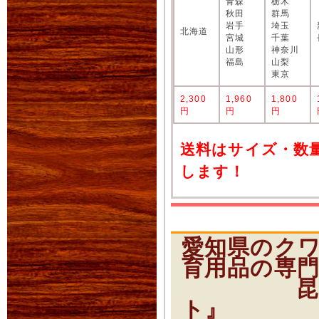
青森
栃木
秋田
群馬
岩手
埼玉
北海道
宮城
千葉
山形
神奈川
福島
山梨
東京
2,300
1,960
1,800
円
円
円
送料はサイズ・数
します！
愛知県のク
育用品の専
昆虫ショ
ト』