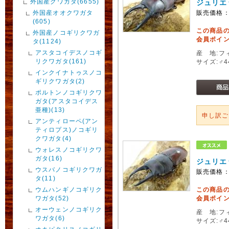
外国産クワガタ(6655)
ジュリエ
外国産オオクワガタ
販売価格
(605)
この商品
外国産ノコギリクワガ
会員ポイン
タ(1124)
アスタコイデスノコギ
産 地:フ
リクワガタ(161)
サイズ:♂
インクイナトゥスノコ
ギリクワガタ(2)
ポルトンノコギリクワ
ガタ(アスタコイデス
亜種)(13)
申し訳
アンティローペ(アン
ティロプス)ノコギリ
クワガタ(4)
ウォレスノコギリクワ
ガタ(16)
ジュリエ
ウスバノコギリクワガ
販売価格
タ(11)
ウムハンギノコギリク
この商品
ワガタ(52)
会員ポイン
オーウェンノコギリク
産 地:フ
ワガタ(6)
サイズ:♂4