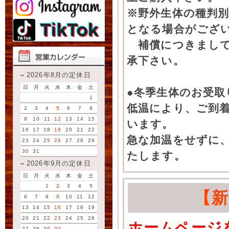
※野外生体の種判別
となる場合がござ
補償につきまして
承下さい。
2026年8月の定休日
日
月
火
水
木
金
土
●冬季生体のお受取
1
低温により、ご到
2
3
4
5
6
7
8
9
10
11
12
13
14
15
います。
16
17
18
19
20
21
22
急な加温をせずに
23
24
25
26
27
28
29
30
31
たします。
2026年9月の定休日
日
月
火
水
木
金
土
1
2
3
4
5
【
6
7
8
9
10
11
12
13
14
15
16
17
18
19
20
21
22
23
24
25
26
ホームページ
27
28
29
30