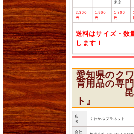
東京
2,300
1,960
1,800
円
円
円
送料はサイズ・数
します！
愛知県のク
育用品の専
昆虫ショ
ト』
店
くわかぶプラネット
名
会社