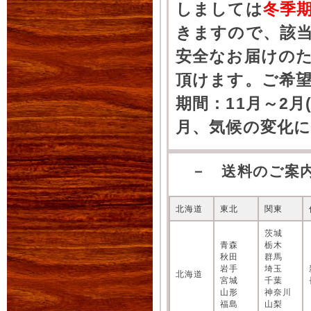
しましては
冬季
きますので、該
安全なお届けの
頂けます。ご希
期間：11月～2月
月、気候の変化
－ 送料のご案
北海道
東北
関東
茨城
青森
栃木
秋田
群馬
岩手
埼玉
北海道
宮城
千葉
山形
神奈川
福島
山梨