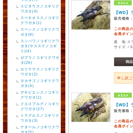
スピネウスノコギリク
ワガタ(4)
【WD】ラ
スペキオススノコギリ
販売価格
クワガタ(1)
この商品
スペンスノコギリクワ
会員ポイン
ガタ(6)
スンバワノコギリクワ
産 地:ス
ガタ(ヤススケノコギ
サイズ:♂
リ)(4)
ゼブラノコギリクワガ
タ(26)
セリケウスノコギリク
ワガタ(2)
申し訳
タカサゴノコギリクワ
ガタ(4)
デキピエンスノコギリ
クワガタ(1)
ドエスブルグノコギリ
【WD】ラ
クワガタ(27)
販売価格
トラグルスノコギリク
ワガタ(3)
この商品
会員ポイン
ナタールノコギリクワ
ガタ(5)