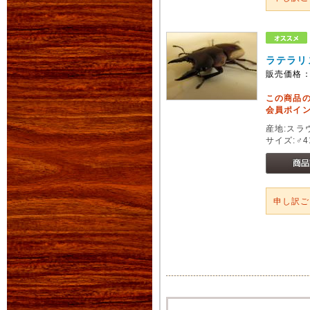
ラテラリ
販売価格
この商品
会員ポイン
産地:スラ
サイズ:♂4
申し訳