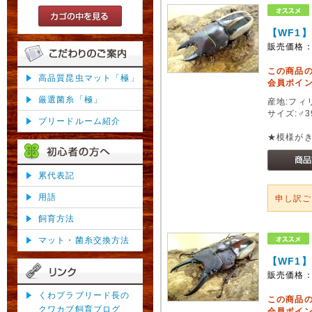
【WF1
販売価格
この商品
高品質昆虫マット「極」
会員ポイン
厳選菌糸「極」
産地:フィ
サイズ:♂3
ブリードルーム紹介
★模様がき
累代表記
用語
申し訳
飼育方法
マット・菌糸交換方法
【WF1】
販売価格
くわプラブリード長の
この商品
クワカブ飼育ブログ
会員ポイン