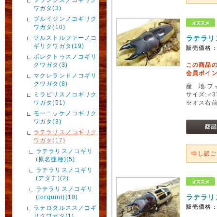
ワガタ(3)
ブルイジンノコギリク
ワガタ(10)
フルストルファーノコ
ラテラリ
ギリクワガタ(19)
販売価格
ポレクトゥスノコギリ
クワガタ(3)
この商品
会員ポイン
マクレランドノコギリ
クワガタ(8)
産 地:フ
ミラビリスノコギリク
サイズ:♂
ワガタ(51)
※オス右
モーニッケノコギリク
ワガタ(3)
ラテラリスノコギリク
ワガタ(17)
ラテラリスノコギリ
申し訳
(原名亜種)(5)
ラテラリスノコギリ
(アダチ)(2)
ラテラリスノコギリ
ラテラリ
(lorquini)(10)
販売価格
ラテロタルススノコギ
リクワガタ(1)