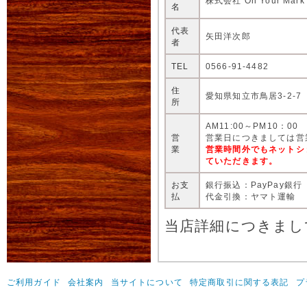
株式会社 On Your Mark
名
代表
矢田洋次郎
者
TEL
0566-91-4482
住
愛知県知立市鳥居3-2-7
所
AM11:00～PM10：00
営
営業日につきましては営
業
営業時間外でもネットシ
ていただきます。
お支
銀行振込：PayPay銀行
払
代金引換：ヤマト運輸
当店詳細につきまし
ご利用ガイド
会社案内
当サイトについて
特定商取引に関する表記
プ