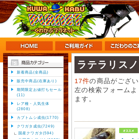
ラテラリスノ
新着商品(全商品)
17件
の商品がござ
販売中商品(在庫あり)
左の検索フォームよ
期間限定お値打ちセール
(11)
ます。
レア種・人気生体
(2808)
カブトムシ成虫(1770)
クワガタ成虫(7249)
国産クワガタ(594)