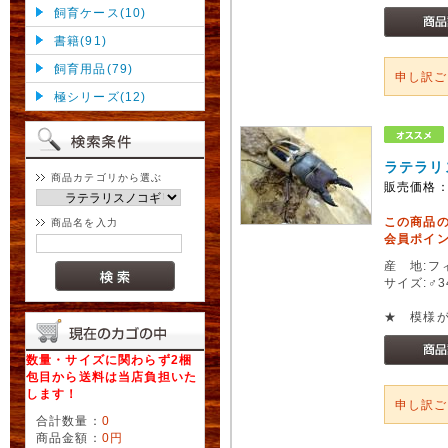
飼育ケース(10)
書籍(91)
飼育用品(79)
申し訳
極シリーズ(12)
ラテラリ
商品カテゴリから選ぶ
販売価格
この商品
商品名を入力
会員ポイン
産 地:フ
サイズ:♂3
★ 模様
数量・サイズに関わらず2梱
包目から送料は当店負担いた
します！
申し訳
合計数量：
0
商品金額：
0円