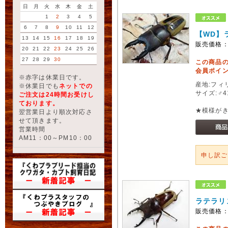
日
月
火
水
木
金
土
1
2
3
4
5
6
7
8
9
10
11
12
【WD】
13
14
15
16
17
18
19
販売価格
20
21
22
23
24
25
26
27
28
29
30
この商品
会員ポイン
※赤字は休業日です。
産地:フィ
※休業日でも
ネットでの
サイズ:♂4
ご注文は24時間お受けし
ております。
★模様が
翌営業日より順次対応さ
せて頂きます。
営業時間
AM11：00～PM10：00
申し訳
ラテラリ
販売価格