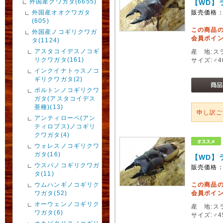
外国産クワガタ(6655)
【WD】ラ
外国産オオクワガタ
販売価格
(605)
この商品
外国産ノコギリクワガ
会員ポイン
タ(1124)
アスタコイデスノコギ
産 地:ス
リクワガタ(161)
サイズ:♂
インクイナトゥスノコ
ギリクワガタ(2)
ポルトンノコギリクワ
ガタ(アスタコイデス
亜種)(13)
申し訳
アンティローペ(アン
ティロプス)ノコギリ
クワガタ(4)
ウォレスノコギリクワ
ガタ(16)
【WD】ラ
ウスバノコギリクワガ
販売価格
タ(11)
ウムハンギノコギリク
この商品
ワガタ(52)
会員ポイン
オーウェンノコギリク
産 地:ス
ワガタ(6)
サイズ:♂