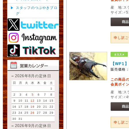
産 地:ス
スタッフのつぶやきブロ
サイズ:♂5
グ
申し訳
【WF1
販売価格
2026年8月の定休日
この商品
日
月
火
水
木
金
土
会員ポイン
1
産 地:ス
2
3
4
5
6
7
8
サイズ:♂4
9
10
11
12
13
14
15
16
17
18
19
20
21
22
23
24
25
26
27
28
29
30
31
申し訳
2026年9月の定休日