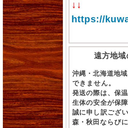
↓↓
https://kuw
遠方地域
沖縄・北海道地
できません。
発送の際は、保
生体の安全が保
誠に申し訳ござ
森・秋田ならびに