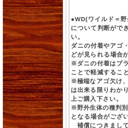
●WD(ワイルド＝
について判断がで
い。
ダニの付着やアゴ
どが見られる場合
※ダニの付着はブ
ことで軽減するこ
※極端なアゴ欠け
は出来る限りわか
上ご購入下さい。
※野外生体の種判別
となる場合がござ
補償につきまして