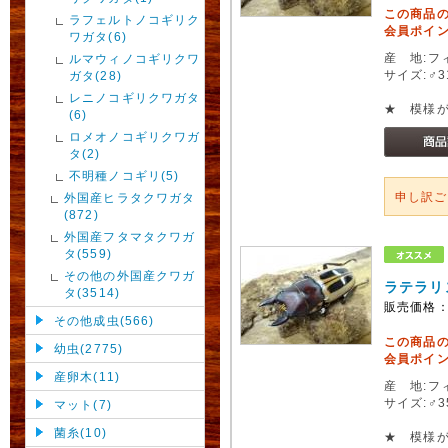
この商品
ラフェルトノコギリク
会員ポイン
ワガタ(6)
産 地:フ
ルマウィノコギリクワ
サイズ:♂3
ガタ(28)
レニノコギリクワガタ
★ 模様
(6)
ロメオノコギリクワガ
タ(2)
不明種ノコギリ(5)
申し訳
外国産ヒラタクワガタ
(872)
外国産フタマタクワガ
タ(559)
その他の外国産クワガ
ラテラリ
タ(3514)
販売価格
その他成虫(566)
この商品
幼虫(2775)
会員ポイン
産卵木(11)
産 地:フ
サイズ:♂
マット(7)
菌糸(10)
★ 模様