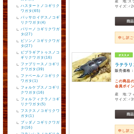
産 地:ス
ハスタートノコギリク
サイズ:♂
ワガタ(65)
パッサロイデスノコギ
リクワガタ(4)
パリーノコギリクワガ
タ(27)
申し訳
ビソンノコギリクワガ
タ(27)
ビプラギアトゥスノコ
ギリクワガタ(16)
ファブリースノコギリ
ラテラリ
クワガタ(39)
販売価格
ファベールノコギリク
ワガタ(1)
この商品
会員ポイン
フォルケプスノコギリ
クワガタ(16)
産 地:フ
フォルフィクラノコギ
サイズ:♂
リクワガタ(5)
フスクスノコギリクワ
ガタ(1)
ブッダノコギリクワガ
タ(16)
申し訳
フランシスノコギリク