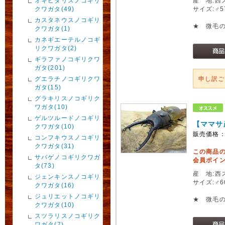
オキピタリスノコギリ
産 地:西
クワガタ(49)
サイズ:♂
カスタネウスノコギリ
★ 微毛
クワガタ(1)
カネギエーテルノコギ
リクワガタ(2)
ギラファノコギリクワ
ガタ(201)
グエラチノコギリクワ
申し訳
ガタ(15)
グラキリスノコギリク
ワガタ(10)
ゲルツルードノコギリ
【ママサ
クワガタ(10)
販売価格
コンフキウスノコギリ
クワガタ(31)
この商品
サバゲノコギリクワガ
会員ポイン
タ(73)
産 地:西
ジェンキンスノコギリ
サイズ:♂
クワガタ(16)
ジュリエットノコギリ
★ 微毛
クワガタ(10)
スツラリスノコギリク
ワガタ(7)