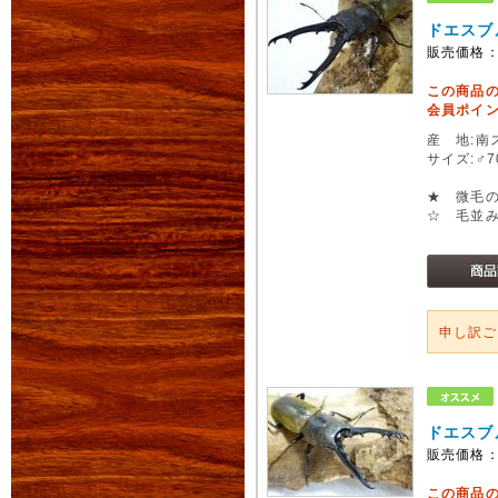
ドエスブ
販売価格
この商品
会員ポイン
産 地:南ス
サイズ:♂
★ 微毛
☆ 毛並
申し訳
ドエスブ
販売価格
この商品