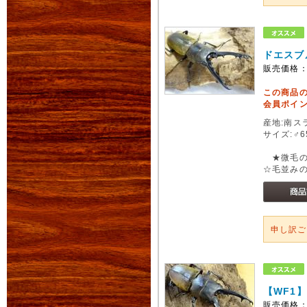
ドエスブ
販売価格
この商品
会員ポイン
産地:南スラ
サイズ:♂6
★微毛の
☆毛並み
申し訳
【WF1
販売価格