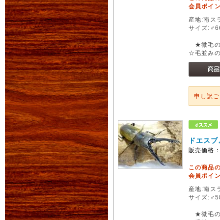
会員ポイン
産地:南スラ
サイズ:♂6
★微毛の
☆毛並み
申し訳
ドエスブ
販売価格
この商品
会員ポイン
産地:南スラ
サイズ:♂5
★微毛の