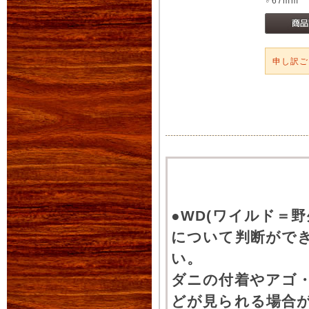
♂67mm 
申し訳
●WD(ワイルド＝
について判断がで
い。
ダニの付着やアゴ
どが見られる場合