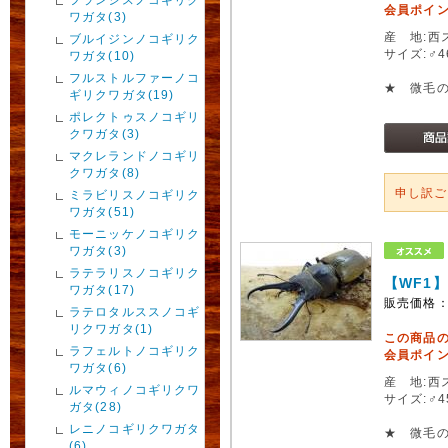
会員ポイン
ワガタ(3)
産 地:西
ブルイジンノコギリク
サイズ:♂
ワガタ(10)
フルストルファーノコ
★ 微毛
ギリクワガタ(19)
ポレクトゥスノコギリ
クワガタ(3)
マクレランドノコギリ
クワガタ(8)
申し訳
ミラビリスノコギリク
ワガタ(51)
モーニッケノコギリク
ワガタ(3)
ラテラリスノコギリク
【WF1
ワガタ(17)
販売価格
ラテロタルススノコギ
リクワガタ(1)
この商品
ラフェルトノコギリク
会員ポイン
ワガタ(6)
産 地:西
ルマウィノコギリクワ
サイズ:♂
ガタ(28)
レニノコギリクワガタ
★ 微毛
(6)