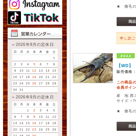
★ 微毛
申し訳
2026年8月の定休日
日
月
火
水
木
金
土
1
2
3
4
5
6
7
8
【WD】
9
10
11
12
13
14
15
販売価格
16
17
18
19
20
21
22
この商品
23
24
25
26
27
28
29
会員ポイン
30
31
産 地:西
2026年9月の定休日
サイズ:♂
日
月
火
水
木
金
土
1
2
3
4
5
★ 微毛
6
7
8
9
10
11
12
13
14
15
16
17
18
19
20
21
22
23
24
25
26
27
28
29
30