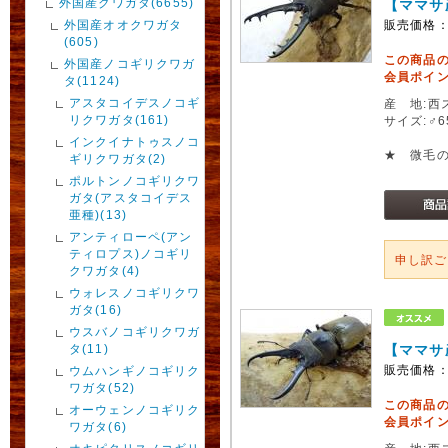
外国産クワガタ(6655)
【ママサ
外国産オオクワガタ
販売価格
(605)
この商品
外国産ノコギリクワガ
会員ポイン
タ(1124)
アスタコイデスノコギ
産 地:西
リクワガタ(161)
サイズ:♂
インクイナトゥスノコ
★ 微毛
ギリクワガタ(2)
ポルトンノコギリクワ
ガタ(アスタコイデス
亜種)(13)
アンティローペ(アン
ティロプス)ノコギリ
申し訳
クワガタ(4)
ウォレスノコギリクワ
ガタ(16)
ウスバノコギリクワガ
タ(11)
【ママサ
販売価格
ウムハンギノコギリク
ワガタ(52)
この商品
オーウェンノコギリク
会員ポイン
ワガタ(6)