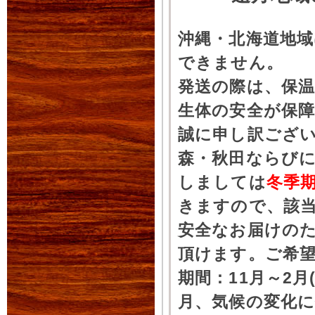
沖縄・北海道地
できません。
発送の際は、保
生体の安全が保
誠に申し訳ござ
森・秋田ならびに
しましては
冬季
きますので、該
安全なお届けの
頂けます。ご希
期間：11月～2月
月、気候の変化