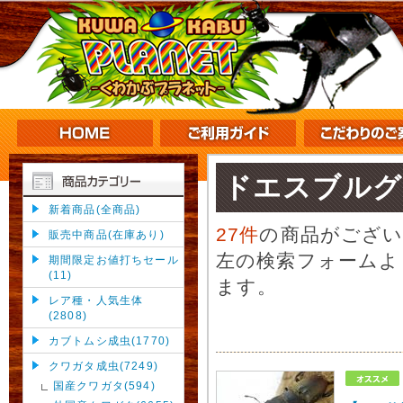
ドエスブルグ
新着商品(全商品)
27件
の商品がござ
販売中商品(在庫あり)
左の検索フォームよ
期間限定お値打ちセール
(11)
ます。
レア種・人気生体
(2808)
カブトムシ成虫(1770)
クワガタ成虫(7249)
国産クワガタ(594)