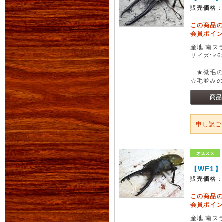
販売価格
この商品
会員ポイン
産地:南スラ
サイズ:♂6
★微毛の
☆毛並み
申し訳
【WF1
販売価格
この商品
会員ポイン
産地:南スラ