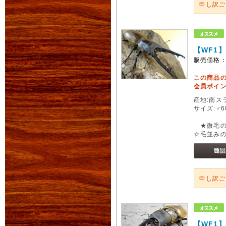
申し訳
【WF1
販売価格
この商品
会員ポイン
産地:南スラ
サイズ:♂6
★微毛の
☆毛並み
申し訳
【WF1