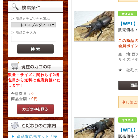
商品カテゴリから選ぶ
【WF1
販売価格
商品名を入力
この商品
会員ポイン
産 地:西
サイズ:♂
★ 微毛
数量・サイズに関わらず2梱
包目から送料は当店負担いた
します！
合計数量：
0
商品金額：
0円
申し訳
【WF1
販売価格
高品質昆虫マット「極」