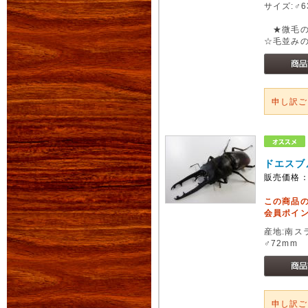
サイズ:♂6
★微毛の
☆毛並み
申し訳
ドエスブ
販売価格
この商品
会員ポイン
産地:南スラ
♂72mm 
申し訳