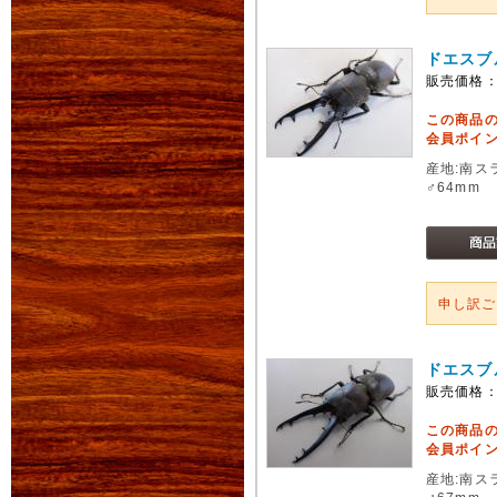
ドエスブ
販売価格
この商品
会員ポイン
産地:南スラ
♂64mm 
申し訳
ドエスブ
販売価格
この商品
会員ポイン
産地:南スラ