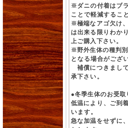
※ダニの付着はブ
ことで軽減するこ
※極端なアゴ欠け
は出来る限りわか
上ご購入下さい。
※野外生体の種判別
となる場合がござ
補償につきまして
承下さい。
●冬季生体のお受取
低温により、ご到
います。
急な加温をせずに