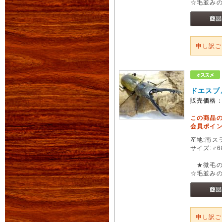
☆毛並み
申し訳
ドエスブ
販売価格
この商品
会員ポイン
産地:南スラ
サイズ:♂6
★微毛の
☆毛並み
申し訳