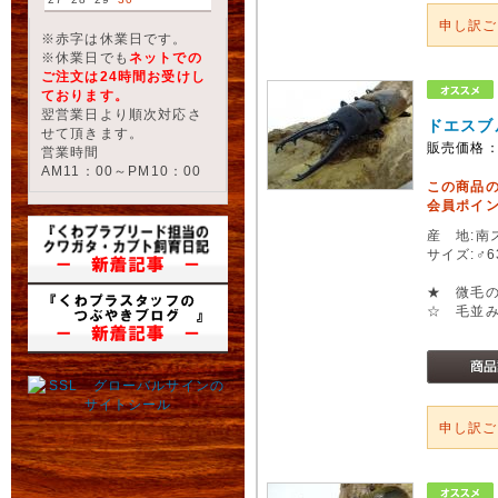
申し訳
※赤字は休業日です。
※休業日でも
ネットでの
ご注文は24時間お受けし
ております。
翌営業日より順次対応さ
ドエスブ
せて頂きます。
販売価格
営業時間
AM11：00～PM10：00
この商品
会員ポイン
産 地:南ス
サイズ:♂
★ 微毛
☆ 毛並
申し訳