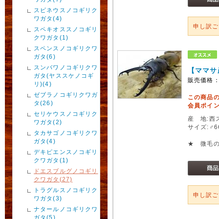
スピネウスノコギリク
ワガタ(4)
申し訳
スペキオススノコギリ
クワガタ(1)
スペンスノコギリクワ
ガタ(6)
スンバワノコギリクワ
【ママサ
ガタ(ヤススケノコギ
販売価格
リ)(4)
ゼブラノコギリクワガ
この商品
タ(26)
会員ポイン
セリケウスノコギリク
産 地:西
ワガタ(2)
サイズ:♂
タカサゴノコギリクワ
ガタ(4)
★ 微毛
デキピエンスノコギリ
クワガタ(1)
ドエスブルグノコギリ
クワガタ(27)
トラグルスノコギリク
申し訳
ワガタ(3)
ナタールノコギリクワ
ガタ(5)