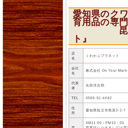
愛知県のク
育用品の専
昆虫ショ
ト』
店
くわかぶプラネット
名
会社
株式会社 On Your Mark
名
代表
矢田洋次郎
者
TEL
0566-91-4482
住
愛知県知立市鳥居3-2-7
所
AM11:00～PM10：00
営
営業日につきましては営