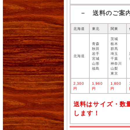
－ 送料のご案
北海道
東北
関東
茨城
青森
栃木
秋田
群馬
岩手
埼玉
北海道
宮城
千葉
山形
神奈川
福島
山梨
東京
2,300
1,960
1,800
円
円
円
送料はサイズ・数
します！