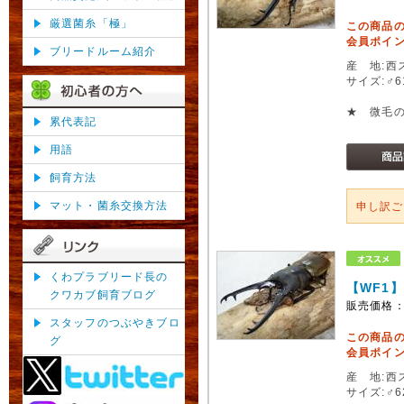
厳選菌糸「極」
この商品
会員ポイン
ブリードルーム紹介
産 地:西
サイズ:♂
★ 微毛
累代表記
用語
飼育方法
マット・菌糸交換方法
申し訳
くわプラブリード長の
【WF1
クワカブ飼育ブログ
販売価格
スタッフのつぶやきブロ
この商品
グ
会員ポイン
産 地:西
サイズ:♂