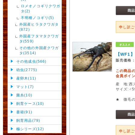
ロメオノコギリクワガ
タ(2)
不明種ノコギリ(5)
外国産ヒラタクワガタ
申し訳
(872)
外国産フタマタクワガ
タ(559)
その他の外国産クワガ
タ(3514)
【WF1
販売価格
その他成虫(566)
幼虫(2775)
この商品
会員ポイン
産卵木(11)
産 地:西
マット(7)
サイズ:♂
菌糸(10)
★ 微毛
飼育ケース(10)
書籍(91)
飼育用品(79)
極シリーズ(12)
申し訳