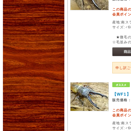
この商品
会員ポイン
産地:南スラ
サイズ:♂6
★微毛の
☆毛並み
申し訳
【WF1
販売価格
この商品
会員ポイン
産地:南スラ
サイズ:♂6