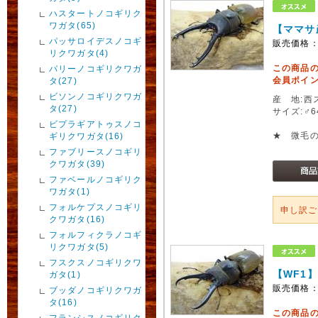
ハスタートノコギリク
ワガタ(65)
【ママサ
パッサロイデスノコギ
販売価格
リクワガタ(4)
この商品
パリーノコギリクワガ
会員ポイン
タ(27)
ビソンノコギリクワガ
産 地:西
タ(27)
サイズ:♂
ビプラギアトゥスノコ
★ 微毛
ギリクワガタ(16)
ファブリースノコギリ
クワガタ(39)
ファベールノコギリク
ワガタ(1)
フォルケプスノコギリ
申し訳
クワガタ(16)
フォルフィクラノコギ
リクワガタ(5)
フスクスノコギリクワ
【WF1
ガタ(1)
販売価格
ブッダノコギリクワガ
タ(16)
この商品
フランシスノコギリク