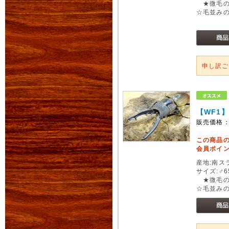
★微毛の
☆毛並み
申し訳
【WF1
販売価格
この商品
会員ポイン
産地:南スラ
サイズ:♂6
★微毛の
☆毛並み