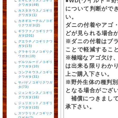
●WD(ワイルド＝
オキピタリスノコギリ
クワガタ(49)
について判断がで
カスタネウスノコギリ
クワガタ(1)
い。
カネギエーテルノコギ
ダニの付着やアゴ
リクワガタ(2)
ギラファノコギリクワ
どが見られる場合
ガタ(201)
※ダニの付着はブ
グエラチノコギリクワ
ガタ(15)
ことで軽減するこ
グラキリスノコギリク
ワガタ(10)
※極端なアゴ欠け
ゲルツルードノコギリ
は出来る限りわか
クワガタ(10)
コンフキウスノコギリ
上ご購入下さい。
クワガタ(31)
※野外生体の種判別
サバゲノコギリクワガ
タ(73)
となる場合がござ
ジェンキンスノコギリ
クワガタ(16)
補償につきまして
ジュリエットノコギリ
承下さい。
クワガタ(10)
スツラリスノコギリク
ワガタ(7)