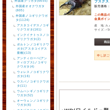
外国産クワガタ(6655)
フスクス
外国産オオクワガタ
販売価格
(605)
この商品
外国産ノコギリクワガ
会員ポイン
タ(1124)
アスタコイデスノコギ
産 地:カ
リクワガタ(161)
サイズ:♂
インクイナトゥスノコ
ギリクワガタ(2)
ポルトンノコギリクワ
ガタ(アスタコイデス
亜種)(13)
申し訳
アンティローペ(アン
ティロプス)ノコギリ
クワガタ(4)
ウォレスノコギリクワ
ガタ(16)
ウスバノコギリクワガ
タ(11)
ウムハンギノコギリク
ワガタ(52)
オーウェンノコギリク
ワガタ(6)