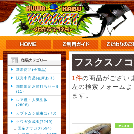
フスクスノコ
新着商品(全商品)
1件
の商品がござい
販売中商品(在庫あり)
左の検索フォームよ
期間限定お値打ちセール
(11)
ます。
レア種・人気生体
(2808)
カブトムシ成虫(1770)
クワガタ成虫(7249)
国産クワガタ(594)