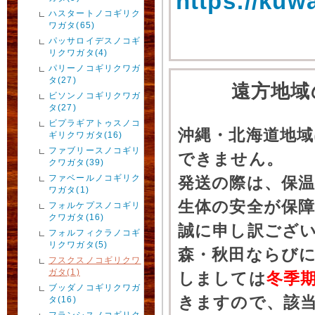
https://kuw
ハスタートノコギリク
ワガタ(65)
パッサロイデスノコギ
リクワガタ(4)
パリーノコギリクワガ
タ(27)
遠方地域
ビソンノコギリクワガ
タ(27)
ビプラギアトゥスノコ
沖縄・北海道地
ギリクワガタ(16)
ファブリースノコギリ
できません。
クワガタ(39)
ファベールノコギリク
発送の際は、保
ワガタ(1)
生体の安全が保
フォルケプスノコギリ
クワガタ(16)
誠に申し訳ござ
フォルフィクラノコギ
リクワガタ(5)
森・秋田ならびに
フスクスノコギリクワ
ガタ(1)
しましては
冬季
ブッダノコギリクワガ
きますので、該
タ(16)
フランシスノコギリク