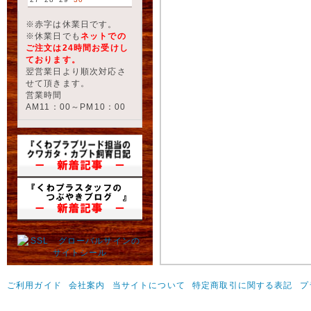
※赤字は休業日です。
※休業日でも
ネットでの
ご注文は24時間お受けし
ております。
翌営業日より順次対応さ
せて頂きます。
営業時間
AM11：00～PM10：00
ご利用ガイド
会社案内
当サイトについて
特定商取引に関する表記
プ