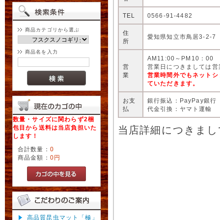
TEL
0566-91-4482
商品カテゴリから選ぶ
住
愛知県知立市鳥居3-2-7
所
商品名を入力
AM11:00～PM10：00
営
営業日につきましては営
業
営業時間外でもネットシ
ていただきます。
お支
銀行振込：PayPay銀行
払
代金引換：ヤマト運輸
数量・サイズに関わらず2梱
当店詳細につきまし
包目から送料は当店負担いた
します！
合計数量：
0
商品金額：
0円
高品質昆虫マット「極」