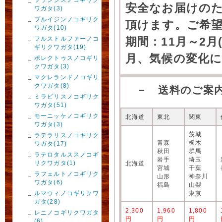
安全なお届けの
ワガタ(3)
ブルイジンノコギリク
頂けます。ご希
ワガタ(10)
フルストルファーノコ
期間：11月～2月
ギリクワガタ(19)
月、気候の変化
ポレクトゥスノコギリ
クワガタ(3)
マクレランドノコギリ
クワガタ(8)
－ 送料のご案
ミラビリスノコギリク
ワガタ(51)
モーニッケノコギリク
北海道
東北
関東
ワガタ(3)
茨城
ラテラリスノコギリク
青森
栃木
ワガタ(17)
秋田
群馬
ラテロタルススノコギ
岩手
埼玉
リクワガタ(1)
北海道
宮城
千葉
ラフェルトノコギリク
山形
神奈川
ワガタ(6)
福島
山梨
ルマウィノコギリクワ
東京
ガタ(28)
2,300
1,960
1,800
レニノコギリクワガタ
円
円
円
(6)