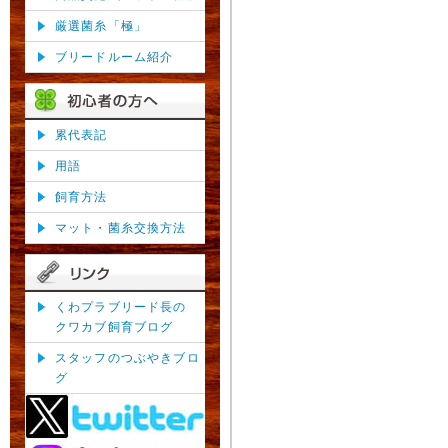
厳選菌糸「極」
ブリードルーム紹介
累代表記
用語
飼育方法
マット・菌糸交換方法
くわプラブリード長の
クワカブ飼育ブログ
スタッフのつぶやきブロ
グ