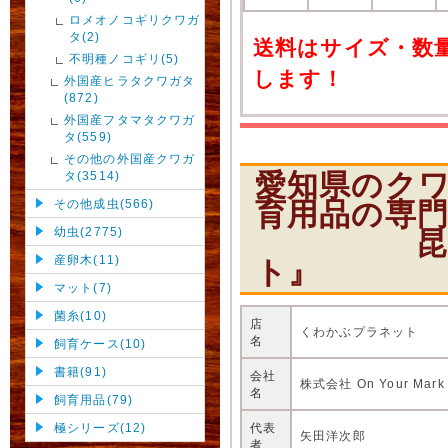
ロメオノコギリクワガ
タ(2)
送料はサイズ・数
不明種ノコギリ(5)
します！
外国産ヒラタクワガタ
(872)
外国産フタマタクワガ
タ(559)
その他の外国産クワガ
愛知県のク
タ(3514)
育用品の専
その他成虫(566)
幼虫(2775)
昆虫ショ
産卵木(11)
ト』
マット(7)
菌糸(10)
店
くわかぶプラネット
名
飼育ケース(10)
書籍(91)
会社
株式会社 On Your Mark
名
飼育用品(79)
代表
極シリーズ(12)
矢田洋次郎
者