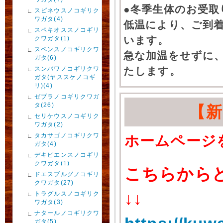
●冬季生体のお受取
スピネウスノコギリク
ワガタ(4)
低温により、ご到
スペキオススノコギリ
います。
クワガタ(1)
スペンスノコギリクワ
急な加温をせずに
ガタ(6)
スンバワノコギリクワ
たします。
ガタ(ヤススケノコギ
リ)(4)
ゼブラノコギリクワガ
タ(26)
【
セリケウスノコギリク
ワガタ(2)
タカサゴノコギリクワ
ホームページ
ガタ(4)
デキピエンスノコギリ
クワガタ(1)
こちらから
ドエスブルグノコギリ
クワガタ(27)
↓↓
トラグルスノコギリク
ワガタ(3)
ナタールノコギリクワ
ガタ(5)