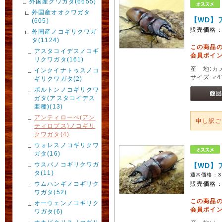
外国産クワガタ(6655)
外国産オオクワガタ
【WD】
(605)
販売価格
外国産ノコギリクワガ
タ(1124)
この商品
アスタコイデスノコギ
会員ポイン
リクワガタ(161)
産 地:カ
インクイナトゥスノコ
サイズ:♂4
ギリクワガタ(2)
ポルトンノコギリクワ
ガタ(アスタコイデス
亜種)(13)
アンティローペ(アン
申し訳
ティロプス)ノコギリ
クワガタ(4)
ウォレスノコギリクワ
ガタ(16)
ウスバノコギリクワガ
【WD】
タ(11)
通常価格：
3
ウムハンギノコギリク
販売価格
ワガタ(52)
この商品
オーウェンノコギリク
会員ポイン
ワガタ(6)