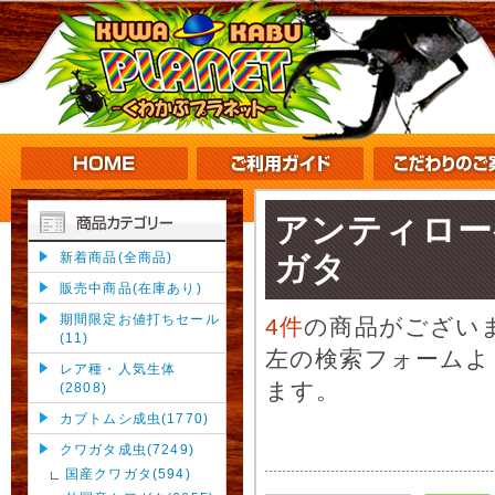
アンティロー
新着商品(全商品)
ガタ
販売中商品(在庫あり)
期間限定お値打ちセール
4件
の商品がござい
(11)
左の検索フォームよ
レア種・人気生体
ます。
(2808)
カブトムシ成虫(1770)
クワガタ成虫(7249)
国産クワガタ(594)