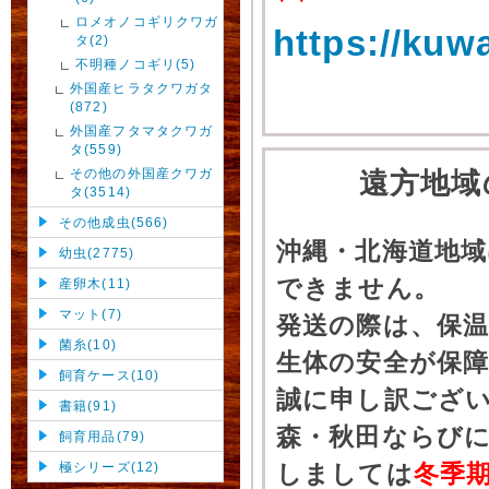
ロメオノコギリクワガ
https://kuw
タ(2)
不明種ノコギリ(5)
外国産ヒラタクワガタ
(872)
外国産フタマタクワガ
タ(559)
その他の外国産クワガ
遠方地域
タ(3514)
その他成虫(566)
沖縄・北海道地
幼虫(2775)
できません。
産卵木(11)
マット(7)
発送の際は、保
菌糸(10)
生体の安全が保
飼育ケース(10)
誠に申し訳ござ
書籍(91)
森・秋田ならびに
飼育用品(79)
極シリーズ(12)
しましては
冬季