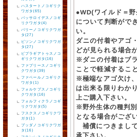
ハスタートノコギリク
●WD(ワイルド＝
ワガタ(65)
パッサロイデスノコギ
について判断がで
リクワガタ(4)
パリーノコギリクワガ
い。
タ(27)
ダニの付着やアゴ
ビソンノコギリクワガ
タ(27)
どが見られる場合
ビプラギアトゥスノコ
※ダニの付着はブ
ギリクワガタ(16)
ファブリースノコギリ
ことで軽減するこ
クワガタ(39)
※極端なアゴ欠け
ファベールノコギリク
ワガタ(1)
は出来る限りわか
フォルケプスノコギリ
クワガタ(16)
上ご購入下さい。
フォルフィクラノコギ
※野外生体の種判別
リクワガタ(5)
フスクスノコギリクワ
となる場合がござ
ガタ(1)
補償につきまして
ブッダノコギリクワガ
タ(16)
承下さい。
フランシスノコギリク