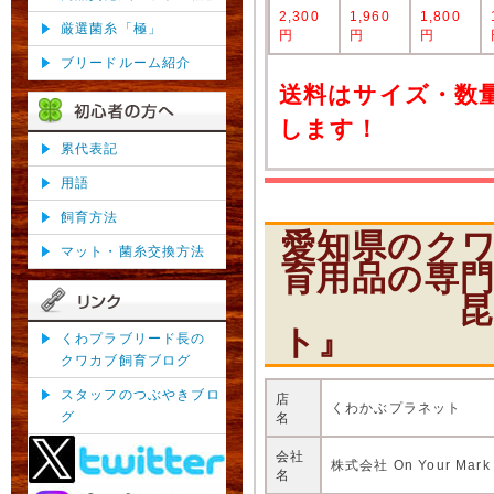
2,300
1,960
1,800
厳選菌糸「極」
円
円
円
ブリードルーム紹介
送料はサイズ・数
します！
累代表記
用語
飼育方法
愛知県のク
マット・菌糸交換方法
育用品の専
昆虫ショ
ト』
くわプラブリード長の
クワカブ飼育ブログ
スタッフのつぶやきブロ
店
くわかぶプラネット
グ
名
会社
株式会社 On Your Mark
名