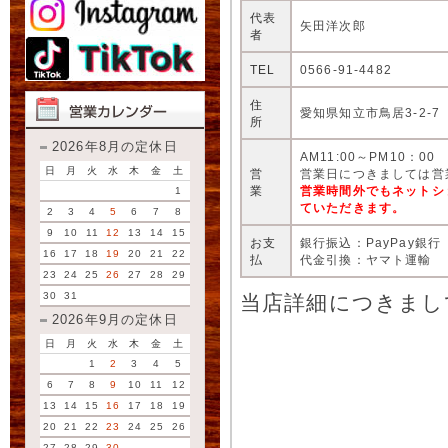
代表
矢田洋次郎
者
TEL
0566-91-4482
住
愛知県知立市鳥居3-2-7
所
2026年8月の定休日
AM11:00～PM10：00
日
月
火
水
木
金
土
営
営業日につきましては営
業
営業時間外でもネットシ
1
ていただきます。
2
3
4
5
6
7
8
9
10
11
12
13
14
15
お支
銀行振込：PayPay銀行
16
17
18
19
20
21
22
払
代金引換：ヤマト運輸
23
24
25
26
27
28
29
30
31
当店詳細につきまし
2026年9月の定休日
日
月
火
水
木
金
土
1
2
3
4
5
6
7
8
9
10
11
12
13
14
15
16
17
18
19
20
21
22
23
24
25
26
27
28
29
30