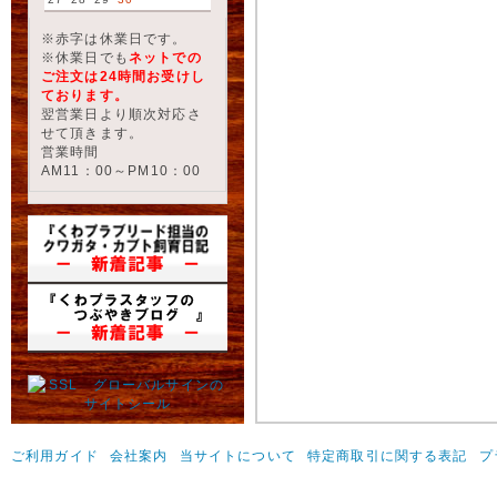
※赤字は休業日です。
※休業日でも
ネットでの
ご注文は24時間お受けし
ております。
翌営業日より順次対応さ
せて頂きます。
営業時間
AM11：00～PM10：00
ご利用ガイド
会社案内
当サイトについて
特定商取引に関する表記
プ