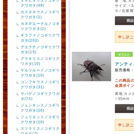
オキピタリスノコギリ
産 地:カ
クワガタ(49)
サイズ:♂3
※♂右後
カスタネウスノコギリ
クワガタ(1)
カネギエーテルノコギ
リクワガタ(2)
ギラファノコギリクワ
申し訳
ガタ(201)
グエラチノコギリクワ
ガタ(15)
グラキリスノコギリク
ワガタ(10)
アンティ
販売価格
ゲルツルードノコギリ
クワガタ(10)
この商品
コンフキウスノコギリ
会員ポイン
クワガタ(31)
サバゲノコギリクワガ
産地:カメ
タ(73)
♂35mm 
ジェンキンスノコギリ
クワガタ(16)
ジュリエットノコギリ
クワガタ(10)
申し訳
スツラリスノコギリク
ワガタ(7)