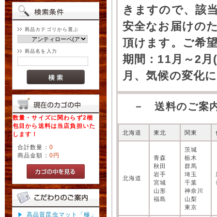
きますので、該
安全なお届けの
商品カテゴリから選ぶ
頂けます。ご希
商品名を入力
期間：11月～2月
月、気候の変化
－ 送料のご案
数量・サイズに関わらず2梱
包目から送料は当店負担いた
北海道
東北
関東
します！
合計数量：
0
茨城
商品金額：
0円
青森
栃木
秋田
群馬
岩手
埼玉
北海道
宮城
千葉
山形
神奈川
福島
山梨
東京
高品質昆虫マット「極」